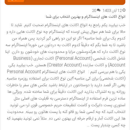
12 آبان 1403
20
انواع اکانت های اینستاگرام و بهترین انتخاب برای شما
خب بیایید یکم راجع به انواع اکانت های اینستاگرام صحبت کنیم. شاید تا
حالا برای شما هم سوال پیش اومده که اینستاگرام چه نوع اکانت هایی داره و
کدوم یک برای شما مناسبه؟ اگر تو این دو راهی گیر کردید پس همراه من
باشید تا به شما بگم که دقیقاً کدوم اکانت به دردتون می خوره! اینستاگرام سه
نوع اکانت داره که هرکدومشون مزایا و محدودیت های خودشون رو دارن. اینا
شامل اکانت شخصی (Personal Account) اکانت تجاری (Business
Account) و اکانت سازنده (Creator Account) هستن. خب بیایید یکی
یکی با هم بررسی کنیم : انواع اکانت های اینستاگرام Personal Account
(اکانت شخصی) برای کی مناسبه؟این نوع اکانت برای استفاده روزمره مناسبه.
یعنی اگر قصد دارید با دوستانتون در ارتباط باشید عکس های سفر یا خاطرات
روزانه رو به اشتراک بذارید این اکانت دقیقاً برای شما ساخته شده. ویژگی ها:
ساده ترین فرم استفاده از اینستاگرام دسترسی به قابلیت های اصلی مثل
استوری پست دایرکت و کامنت تنظیمات حریم خصوصی قوی تر؛ می تونید
انتخاب کنید که چه کسی شما رو فالو کنه یا پست هاتون رو ببینه. محدودیت
ها: این اکانت آمار و ارقام حرفه ای بهتون نمی ده. مثلاً نمی تونید بفهمید که
چه کسی چندبار پست …