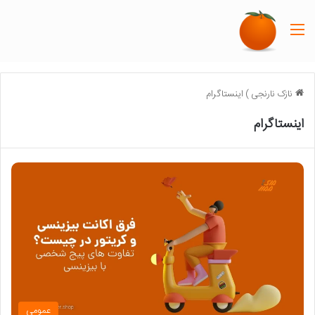
منو
نازک نارنجی
)
اینستاگرام
اینستاگرام
عمومی