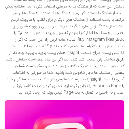
دلیلش این است که از هشتگ ها به درستی استفاده نکرده اید. استفاده بیش
از حد از هشتگ استفاده تکراری از هشتگ ها استفاده از هشتگ های غیر
مرتبط با پست استفاده از هشتگ های دیگران برای تقلب یا هایجک کردن
استفاده از هشتگ زبان های دیگر به صورت غیر اصولی ریپورت شدن روی
بعضی از هشتگ ها اما از کجا بفهمم که دچار جریمه شادوبن شده ام؟ آیا
بخاطر Buy instagram likes است؟ ساده ترین راه این است که اگر از
صفحه تجاری اینستاگرام استفاده می کنید بعد از گذشت حدودا ۱۲ ساعت از
گذاشتن پست، سراغ قسمت insight همان پست بروید و ببینید چند نفر از
طریق هشتگ وارد صفحه شما شده اند، اگر این عدد صفر است مطمئن باشید
که شادوبن شده اید. البته یک نکته نیز وجود دارد و ممکن است شما در
بعضی از هشتگ ها دچار شادوبن شده باشید. شما در صورتی به اطلاعات
آماری (قسمت insight) یک پست دسترسی دارید که صفحه اینستاگرام خود
را Business Page یا تجاری کرده اید. تجاری کردن صفحه کاملا رایگان
است و به راحتی با اتصال به یک Page فیس بوک که ایجاد کرده اید …