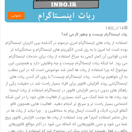
عمومی
14 آذر 1402
ربات اینستاگرام چیست و چطور کار می کند؟
استفاده از ربات های اینستاگرام امری مرسوم در گذشته بین کاربران اینستاگرام
بوده است اما امروز با به روز شدن الگوریتم های اینستاگرام و سختگیرانه تر
شدن قوانین آن کمتر کسی به سراغ استفاده از ربات برای خدمات اینستاگرام
می رود. اما اینکه ربات اینستاگرام چیست و چه وظایفی دارد و همچنین این
موضوع که چرا استفاده از ربات ها کمتر شد موضوعی است که در این مطلب
به آن خواهیم پرداخت. ربات اینستاگرام چیست؟ با روی کار آمدن ربات های
اینستاگرامی روند افزایش فالوور برای افراد بسیار راحت شد در حقیقت یکی از
راهکار های بدون دردسر افزایش فالوور در اینستاگرام استفاده از ربات اینستا
بود.ربات ها به شما کمک می کنند بسیاری از فعالیت های خود را در این شبکه
اجتماعی بسیار راحت تر و سریع تر انجام دهید. فعالیت هایی همچون فالو
آنفالو کردن، لایک و کامنت، ارسال پیام به مخاطبین و… چرا نباید از ربات ها در
حال حاضر استفاده کنیم؟ هر چند استفاده از ربات ها موجب افزایش فالوور پیج
شما می شود و حتی فالوورهایی که اضافه می شود در اکثر مواقع فالوورهای
واقعی و فعال هستند اما نباید منکر این موضوع شد که استفاده از ربات یعنی