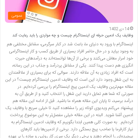
عمومی
14 دی 1402
وظایف یک ادمین حرفه ای اینستاگرام چیست و چه مواردی را باید رعایت کند
اینستاگرام با ورود به دنیای ما، باعث شد در کنار سرگرمی، مشاغل مختلفی هم
به وجود بیاید و در حال حاضر افراد بسیاری از طریق کسب و کار اینستاگرامی
خود امرار معاش می‌کنند و برخی از آن‌ها توانسته‌اند به درآمدهای حیرت
انگیزی هم دست پیدا کنند. یکی از مشاغل پردرآمد و جذاب در این رسانه،
است که افراد زیادی به آن علاقه دارند. سوالی که برای بسیاری از علاقمندان
به این شغل وجود دارد این است که وظایف ادمین اینستاگرام چیست؟ در این
مقاله مهم‌ترین وظایف یک ادمین پیج اینستاگرام را بررسی کرده‌ایم. در
صورتی که شما هم تمایل دارید این شغل را انتخاب کنید و از طریق آن به
درآمد برسید، تا پایان این مقاله همراه ما باشید. قبل از ادامه این مقاله هم
پیشنهاد می‌کنم ویدیوی کوتاه زیر را مشاهده کنید تا خیلی سریع با وظایف یک
ادمین آشنا شوید. البته در این مقاله خیلی مفصل‌تر به این موضوع پرداخت
کرده‌ایم. به صورت کلی همین ابتدا بگوییم که وظایف ادمین اینستاگرام به
نیاز کارفرما یا صاحب پیج بستگی دارد. برخی از ادمین‌ها باید کارهای
پیچیده‌ای را انجام دهند و برخی دیگر یک سری کار روتین و ساده را بر عهده