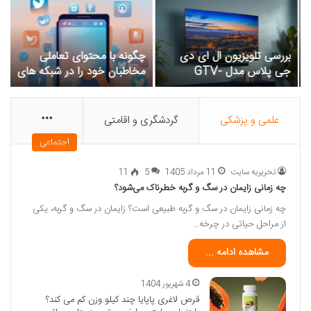
بررسی تلویزیون ال ای دی
چگونه با محتوای تعاملی
ر
جی پلاس مدل GTV-
مخاطبان خود را در شبکه های
د
43GH412N سایز 43 اینچ
اجتماعی درگیر کنید؟
ا
علمی و پزشکی
گردشگری و اقامتی
More
اجتماعی
تحریریه سایت
11 مرداد 1405
5
11
چه زمانی زایمان در سگ و گربه خطرناک می‌شود؟
چه زمانی زایمان در سگ و گربه طبیعی است؟ زایمان در سگ و گربه، یکی
از مراحل حیاتی در چرخه…
مشاهده ادامه ...
4 شهریور 1404
قرص لاغری پاپایا چند کیلو وزن کم می کند؟