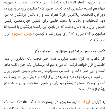
«برای ایران»، شعار انتخاباتی پزشکیان در انتخابات ریاست جمهوری
چهاردهم است؛ حضوری که با کسب حدود ۱۰.۵ میلیون رأی برای وی در
دور اول انتخابات (بالاترین رای) همراه شد و راه یافتن پزشکیان به دور
دوم انتخابات و رقابت با سعید جلیلی برای تعیین چهاردهمین رئیس
جمهور ایران را به دنبال داشت که در پایان این رقابت پزشکیان با کسب ۱۶
رئیس جمهور
میلیون و ۳۸۴ هزار و ۴۰۳ رای پیروز شد و نهمین
ایران
لقب گرفت.
نگاهی به مسعود پزشکیان و سوابق او از زاویه ای دیگر
اگر ترامپ به کاخ سفید بازگردد، همه چیز تحت لایه دیگری از عدم
اطمینان قرار خواهد گرفت. اما می دانیم که پزشکیان یک جراح قلب ماهر
است و این صبر، دقت و احساس مسئولیت را به دفتر رئیس جمهور ایران
می آورد. توصیف یک فرد چند بعدی پر از اراده و خوش بینی در چند کلمه
آسان نیست. مسعود پزشکیان، رئیس جمهور منتخب ایران از هر نظر
بزرگتر از زندگی است.
ایونا
به گزارش
، طارق سعیدی در وبسایت «News Central Asia»
نوشت: طی چند روز گذشته ده ها داستان از رسانه های بزرگ و نظرات و