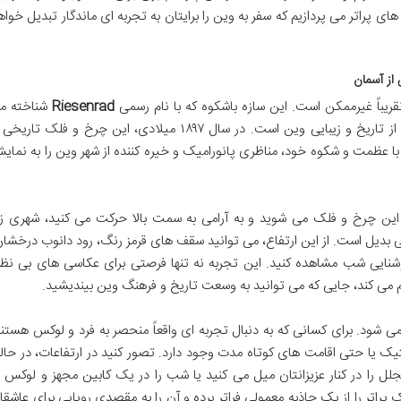
 پراتر می پردازیم که سفر به وین را برایتان به تجربه ای ماندگار تبدیل خواه
ریباً غیرممکن است. این سازه باشکوه که با نام رسمی
Riesenrad
شناخته م
شود، تنها یک وسیله بازی نیست، بلکه نمادی از تاریخ و زیبایی وین است. در سال ۱۸۹۷ میلادی، این چرخ و فلک تاری
 کنون، با عظمت و شکوه خود، مناظری پانورامیک و خیره کننده از شهر وین را به نمای
ین چرخ و فلک می شوید و به آرامی به سمت بالا حرکت می کنید، شهری زی
 بدیل است. از این ارتفاع، می توانید سقف های قرمز رنگ، رود دانوب درخشان
 روشنایی شب مشاهده کنید. این تجربه نه تنها فرصتی برای عکاسی های بی نظی
هم می کند، جایی که می توانید به وسعت تاریخ و فرهنگ وین بیندیشید.
ی شود. برای کسانی که به دنبال تجربه ای واقعاً منحصر به فرد و لوکس هستند
ک یا حتی اقامت های کوتاه مدت وجود دارد. تصور کنید در ارتفاعات، در حال
ل را در کنار عزیزانتان میل می کنید یا شب را در یک کابین مجهز و لوکس ب
راتر را از یک جاذبه معمولی فراتر برده و آن را به مقصدی رویایی برای عاشقا