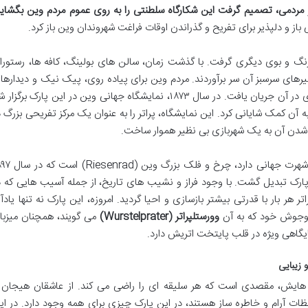
و مردمی، تصمیم گرفت این شکارگاه سلطنتی را به روی عموم مردم وین بگشاید
 باز و دلپذیر برای تفریح و گذراندن اوقات فراغت شهروندان وین باز کرد.
نگ و بوی دیگری گرفت. با گذشت زمان، سالن های بولینگ، کافه ها، رستورا
های سرسبز آن سر برآوردند. مردم وین برای پیاده روی، پیک نیک و دیدارها
دوستانه به این پارک می آمدند و زندگی جدیدی در آن جریان یافت. در سال ۱۸۷۳، نمایشگاه جهانی وین در این پارک برگزا
 آن کمک شایانی کرد. این نمایشگاه، پراتر را به عنوان یک مرکز تفریحی بزرگ د
ل شدن آن به یک شهربازی بی نظیر هموار ساخت.
یکی از مهم ترین نمادهای پارک که امروزه نیز شهرت جهانی دارد، چرخ 
پارک تبدیل گشت. با وجود فراز و نشیب های تاریخ، از جمله آسیب هایی که د
هر بار با قدرتی بیشتر بازسازی و احیا گردید. امروزه، این پارک نه تنها یادآو
 وجوش خود که به آن
وورستلپراتر (Wurstelprater)
می گویند، همچنان میزبا
ایگاهی ویژه در قلب پایتخت اتریش دارد.
 زیبایی
ه هایش، مقصدی است که هر سلیقه ای را راضی می کند. از عاشقان هیجان 
لحظات آرام و خاطره ساز هستند، در این پارک چیزی برای همه وجود دارد. در ای