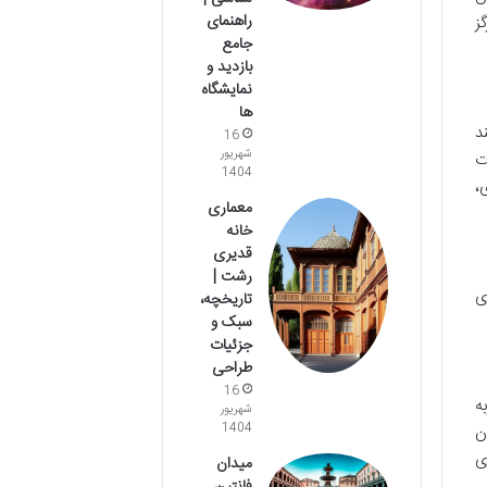
راهنمای
ز
جامع
بازدید و
نمایشگاه
ها
د
16
شهریور
حات
1404
،
معماری
خانه
قدیری
رشت |
ی
تاریخچه،
سبک و
جزئیات
طراحی
16
به
شهریور
1404
ن
ای
میدان