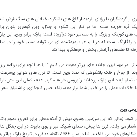
ری از گردشگران با رؤیای بازدید از کاخ های باشکوه، خیابان های سنگ فرش شد
 گره خورده است. اما در کنار این شکوه و جلال، وین گوهری پنهان برا
لب های کوچک و بزرگ را به تسخیر خود درآورده است: پارک پراتر وین. این پار
و رنگارنگ است که در آن، هر بازدیدکننده ای می تواند مسیر خود را در میا
رفته تا فضاهای آرامش بخش و فرهنگی، پیدا کند.
افی در مهم ترین جاذبه های پراتر دعوت می کنیم تا با هر آنچه برای برنامه ریز
 شوند. از چرخ و فلک باشکوهی که نماد وین است، تا ترن های هوایی پرسرعت 
 تمام ابعاد این پارک پرجاذبه را بررسی خواهیم کرد. هدف اصلی این متن، ارائ
 اطلاعات عملی را در اختیار شما قرار دهد، بلکه حس کنجکاوی و اشتیاق سفر ب
فریحی وین
می شود، زمانی که این سرزمین وسیع، بیش از آنکه محلی برای تفریح عموم باشد
ه شمار می رفت. قرن ها پیش، صدای شلیک تیر و بوی باروت در این جنگل ها
سرسبز به گوش می رسید و اشراف زادگان در پی شکارهای خود می تاختند. اما در سال ۱۷۶۶، نقطه عطفی در تاریخ پارک پرات