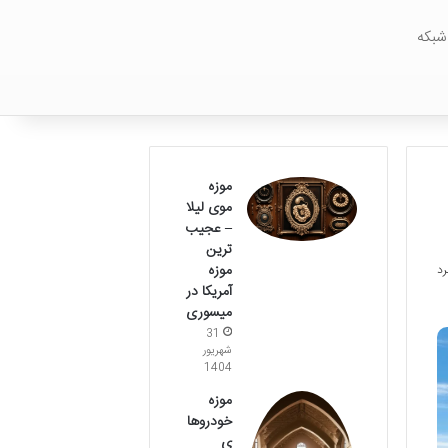
شبکه
موزه
موی لیلا
– عجیب
ترین
موزه
آمریکا در
میسوری
31
شهریور
1404
موزه
خودروها
ی