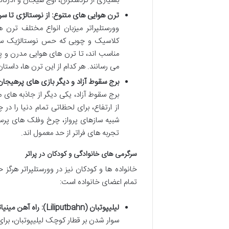
بسیاری از گردشگران، اوج هیجان و آدرنالی
ترن هوایی های متنوع: از نوستالژی تا 
وورستلپراتر میزبان انواع مختلف ترن 
کلاسیک و چوبی که حس نوستالژیک سال ه
مناسب اند، تا ترن های هوایی مدرن و 
می رسانند. هر کدام از این ترن ها، داست
برج سقوط آزاد و دیگر بازی های پرهیجان
برج سقوط آزاد، یکی دیگر از جاذبه های
از ارتفاع، برای لحظاتی تمام دنیا را د
شبیه سازهای پرواز، چرخ وفلک های پرسر
تجربه های فراتر از حد معمول اند.
سرگرمی های خانوادگی و کودکان در پراتر
خانواده ها و کودکان نیز در وورستلپراتر هرگ
تمام اعضای خانواده است:
لیلیپوتبان (Liliputbahn): راه آهن مینیاتوری دوست داشتنی
سوار شدن بر قطار کوچک لیلیپوتبان، برا