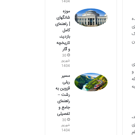
1404
موزه
شانگهای
ه
| راهنمای
ی
کامل
ک
بازدید،
ن
تاریخچه
و آثار
30
شهریور
ی
1404
و
مسیر
ه
ریلی
ه
قزوین به
رشت –
راهنمای
جامع و
تفصیلی
،
30
ی
شهریور
1404
ر رقم