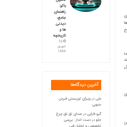
فانتین
باکو:
راهنمای
ی
جامع،
ا
دیدنی
ها و
ج
تاریخچه
16
شهریور
1404
ی
د
ل
آخرین دیدگاه‌ها
ی
علی
در
ویزای توریستی قبرس
جنوبی
گیو فارابی
در
صدای تق تق چرخ
جلو در دست انداز : بررسی
ن
تخصصی و تحلیل فنی