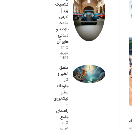
کلاسیک
یزد |
آدرس،
ساعت
بازدید و
دیدنی
های آن
31
شهریور
1404
منطق
الطیر و
آثار
جاودانه
عطار
نیشابوری
–
راهنمای
جامع
م
31
ه
شهریور