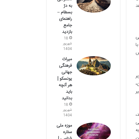
د
به دژ
بسطام –
راهنمای
جامع
بازدید
ی
18
شهریور
خی با
1404
ش
میراث
فرهنگی
جهانی
ر
یونسکو |
،
هر آنچه
ر
باید
بدانید
18
شهریور
،
1404
ی
موزه ملی
ه
ستاره
ن
شناسی |