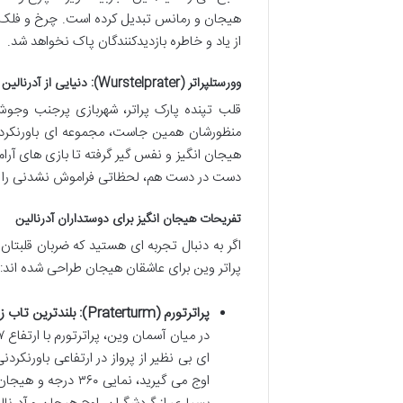
هیجان و رمانس تبدیل کرده است. چرخ و فلک پر
از یاد و خاطره بازدیدکنندگان پاک نخواهد شد.
وورستلپراتر (Wurstelprater): دنیایی از آدرنالین و سرگرمی
قلب تپنده پارک پراتر، شهربازی پرجنب وجوش
هیجان انگیز و نفس گیر گرفته تا بازی های آرام 
دست در دست هم، لحظاتی فراموش نشدنی را برا
تفریحات هیجان انگیز برای دوستداران آدرنالین
اگر به دنبال تجربه ای هستید که ضربان قلبتان ر
پراتر وین برای عاشقان هیجان طراحی شده اند:
پراترتورم (Praterturm): بلندترین تاب زنجیری جهان
ای بی نظیر از پرواز در ارتفاعی باورنکر
اوج می گیرید، نمای