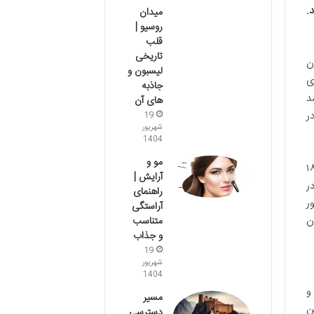
.
میدان
روسیو |
قلب
تاریخی
ن
لیسبون و
ی
جاذبه
ر شد
های آن
ر
19
شهریور
1404
مو و
و فلک بزرگ وین (Riesenrad) است که در سال ۱۸۹۷
آرایش |
ر
راهنمای
ر
آراستگی
ن
متناسب
و جذاب
19
شهریور
1404
و
مسیر
ن
دسترسی