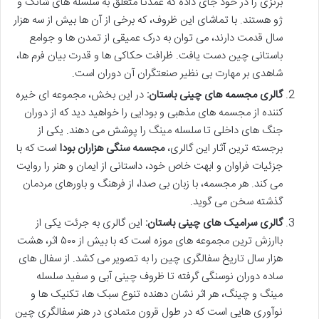
برنزی را در خود جای داده که عمدتاً متعلق به سلسله های شانگ و
ژو هستند. با تماشای این ظروف، که برخی از آن ها بیش از سه هزار
سال قدمت دارند، می توان به درک عمیقی از تمدن ها و جوامع
باستانی چین دست یافت. ظرافت حکاکی ها و قدرت بیان فرم ها،
شاهدی بر مهارت بی نظیر صنعتگران آن دوران است.
گالری مجسمه های چینی باستان:
در این بخش، مجموعه ای خیره
کننده از مجسمه های مذهبی و بودایی را خواهید دید که از دوران
جنگ های داخلی تا سلسله مینگ را پوشش می دهند. یکی از
برجسته ترین آثار این گالری،
مجسمه سنگی هزاران بودا
است که با
جزئیات فراوان و ابهت خاص خود، داستانی از ایمان و هنر را روایت
می کند. هر مجسمه، با زبان بی صدا، از فرهنگ و باورهای مردمان
گذشته سخن می گوید.
گالری سرامیک های چینی باستان:
این گالری به جرئت یکی از
باارزش ترین مجموعه های موزه است که با بیش از ۵۰۰ اثر، هشت
هزار سال تاریخ سفالگری چین را به تصویر می کشد. از سفال های
ساده دوران نوسنگی گرفته تا ظروف چینی آبی و سفید سلسله
مینگ و چینگ، هر اثر نشان دهنده تنوع سبک ها، تکنیک ها و
نوآوری هایی است که در طول قرون متمادی در هنر سفالگری چین