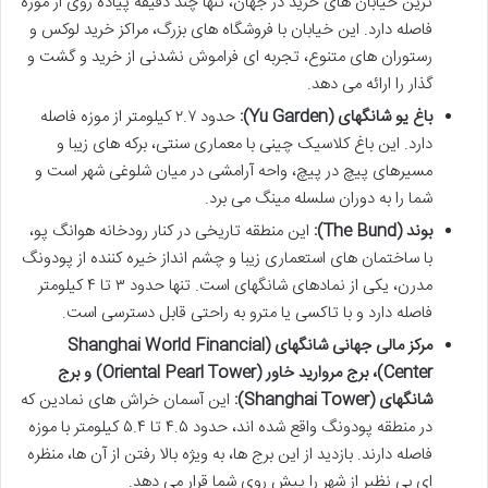
ترین خیابان های خرید در جهان، تنها چند دقیقه پیاده روی از موزه
فاصله دارد. این خیابان با فروشگاه های بزرگ، مراکز خرید لوکس و
رستوران های متنوع، تجربه ای فراموش نشدنی از خرید و گشت و
گذار را ارائه می دهد.
باغ یو شانگهای (Yu Garden):
حدود ۲.۷ کیلومتر از موزه فاصله
دارد. این باغ کلاسیک چینی با معماری سنتی، برکه های زیبا و
مسیرهای پیچ در پیچ، واحه آرامشی در میان شلوغی شهر است و
شما را به دوران سلسله مینگ می برد.
بوند (The Bund):
این منطقه تاریخی در کنار رودخانه هوانگ پو،
با ساختمان های استعماری زیبا و چشم انداز خیره کننده از پودونگ
مدرن، یکی از نمادهای شانگهای است. تنها حدود ۳ تا ۴ کیلومتر
فاصله دارد و با تاکسی یا مترو به راحتی قابل دسترسی است.
مرکز مالی جهانی شانگهای (Shanghai World Financial
Center)، برج مروارید خاور (Oriental Pearl Tower) و برج
شانگهای (Shanghai Tower):
این آسمان خراش های نمادین که
در منطقه پودونگ واقع شده اند، حدود ۴.۵ تا ۵.۴ کیلومتر با موزه
فاصله دارند. بازدید از این برج ها، به ویژه بالا رفتن از آن ها، منظره
ای بی نظیر از شهر را پیش روی شما قرار می دهد.