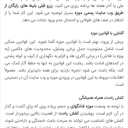
ملی یا آخر هفته ها برنامه ریزی می کنید،
رزرو قبلی بلیط های رایگان از
طریق وب سایت رسمی موزه
بسیار توصیه می شود. این کار شما را از
انتظار در صف های طولانی و احتمال عدم ورود نجات می دهد.
آشنایی با قوانین موزه
پیش از ورود، بهتر است با قوانین موزه آشنا شوید. این قوانین ممکن
است شامل ممنوعیت حمل برخی وسایل، محدودیت های عکاسی (به
ویژه با فلاش) در برخی گالری ها، و الزام به نگهداری از کیف و کوله پشتی
در کمدهای امانت باشد. رعایت این قوانین نه تنها به حفظ آثار کمک می
کند، بلکه باعث می شود تجربه بازدید برای همه دلپذیرتر باشد. معمولاً
اطلاعات مربوط به این قوانین در ورودی موزه و وب سایت آن در دسترس
است.
کفش راحت، همراه همیشگی
با توجه به وسعت
موزه شانگهای
و حجم پیاده روی که برای گشت و گذار
در آن لازم است، پوشیدن
کفش راحت
از اهمیت بالایی برخوردار است.
کفش های نامناسب می توانند به سرعت باعث خستگی و ناراحتی شوند
و لذت شما از بازدید را کاهش دهند. بنابراین، اولویت را به راحتی پاهایتان