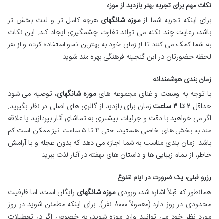
نکات مهم برای تجربه بهتر بازدید از موزه
برای اینکه تجربه شما از
موزه شانگهای
هرچه کامل تر و لذت بخش تر
باشد، رعایت چند نکته می تواند تفاوت چشمگیری ایجاد کند. این نکات
به شما کمک می کنند تا از زمان خود به بهترین نحو استفاده کرده و از هر
لحظه حضورتان در این گنجینه فرهنگی بهره مند شوید.
زمان بندی هوشمندانه
با توجه به وسعت و غنای مجموعه های
موزه شانگهای
، توصیه می شود
حداقل
۲ تا ۳ ساعت
زمان برای بازدید از گالری های اصلی در نظر بگیرید.
اگر می خواهید با دقت و جزئیات بیشتری به تماشای آثار بپردازید یا علاقه
مند به بخش های خاصی هستید، حتی ۴ تا ۵ ساعت نیز ممکن است کم
باشد. زمان بندی مناسب به شما اجازه می دهد که بدون عجله و با آرامش
خاطر، از تمام زیبایی ها و داستان های نهفته در آثار لذت ببرید.
رزرو قبلی، یک ضرورت در ایام شلوغ
همانطور که قبلاً اشاره شد، ورودی
موزه شانگهای
رایگان است، اما ظرفیت
محدودی در روز دارد (معمولاً ۸۰۰۰ نفر). برای اینکه مطمئن شوید در روز
مورد نظر خود می توانید وارد موزه شوید، به خصوص اگر در تعطیلات