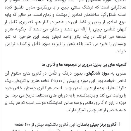
معماری
موزه شانگهای
تنها یک پوسته زیبا نیست؛ بلکه سرشار از
نمادگرایی است که فرهنگ سنتی چین را با رویکردی مدرن تلفیق کرده
است. شکل گرد ساختمان نمادی از بهشت و زمان است، در حالی که پایه
مربع نمادی از زمین و فضا. این دو عنصر در کنار هم، تصویری کامل از
کیهان شناسی چینی را ارائه می دهند و نشان می دهند که چگونه هنر و
فلسفه می توانند در یک بنای واحد تجلی یابند. این طراحی، نه تنها
چشمان را خیره می کند، بلکه ذهن را نیز به سوی تأمل و کشف فرا می
خواند.
گنجینه های بی بدیل: مروری بر مجموعه ها و گالری ها
سفری به
موزه شانگهای
، بدون درنگ و تأمل در گالری های متنوع آن
ناقص خواهد بود. این موزه با بیش از ۱۲۰,۰۰۰ قطعه هنری و تاریخی، یک
دائرةالمعارف زنده از هنر و تمدن چین است. هر گالری داستان خاص خود
را روایت می کند و بازدیدکننده را به دوران های مختلف تاریخ می برد. این
موزه دارای ۱۱ گالری دائمی و سه سالن نمایشگاه موقت است که هر یک بر
جنبه خاصی از هنر چینی تمرکز دارند.
گالری برنز چینی باستان:
این گالری باشکوه، بیش از ۴۰۰ قطعه