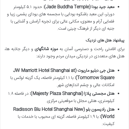
معبد جید بودا (Jade Buddha Temple):
حدود ۵.۱ کیلومتر
دورتر، این معبد باشکوه بودایی با مجسمه های بودای یشمی زیبا و
فضایی آرام و معنوی، مکانی عالی برای تجربه آرامش و آشنایی با
جنبه ای دیگر از فرهنگ چینی است.
پیشنهاد هتل های نزدیک
برای اقامتی راحت و دسترسی آسان به
موزه شانگهای
و دیگر جاذبه ها،
هتل های متعددی در نزدیکی میدان مردم وجود دارند:
هتل جی دبلیو ماریوت (JW Marriott Hotel Shanghai at
Tomorrow Square):
با ۱.۱ کیلومتر فاصله، یک گزینه لوکس با
امکانات عالی و چشم اندازهای شهر.
هتل مجستی پلازا (Majesty Plaza Shanghai):
در فاصله ۱.۸
کیلومتری، هتلی مجلل با موقعیتی مرکزی.
هتل رادیسون بلو (Radisson Blu Hotel Shanghai New
World):
با ۱.۹ کیلومتر فاصله، گزینه ای محبوب با خدمات با
کیفیت.