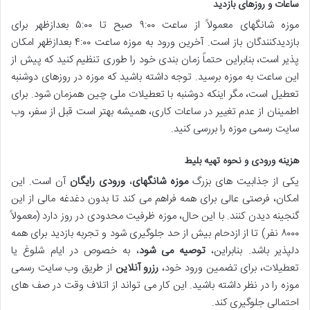
ساعات و روزهای بازدید
موزه شانگهای معمولاً از ساعت ۹:۰۰ صبح تا ۵:۰۰ بعدازظهر برای
بازدیدکنندگان باز است. آخرین ورود به موزه ساعت ۴:۰۰ بعدازظهر امکان
پذیر است، بنابراین حتماً زمان بندی خود را طوری تنظیم کنید که پیش از
این ساعت به موزه برسید. توجه داشته باشید که موزه در روزهای دوشنبه
تعطیل است، مگر اینکه دوشنبه با تعطیلات ملی چین همزمان شود. برای
اطمینان از عدم تغییر در ساعات کاری، همیشه بهتر است قبل از سفر، وب
سایت رسمی موزه را بررسی کنید.
هزینه ورودی و نحوه تهیه بلیط
یکی از جذابیت های بزرگ
موزه شانگهای
،
ورودی رایگان
آن است. این
امکان، فرصتی عالی برای همه فراهم می کند تا بدون دغدغه مالی از این
گنجینه دیدن کنند. با این حال، موزه ظرفیت محدودی در روز دارد (معمولاً
۸۰۰۰ نفر) تا از ازدحام بیش از حد جلوگیری شود و تجربه بازدید برای همه
دلپذیر باشد. بنابراین،
توصیه می شود
، به خصوص در ایام شلوغ یا
تعطیلات، برای تضمین ورود خود،
رزرو آنلاین
از طریق وب سایت رسمی
موزه را در نظر داشته باشید. این کار می تواند از اتلاف وقت در صف های
احتمالی جلوگیری کند.