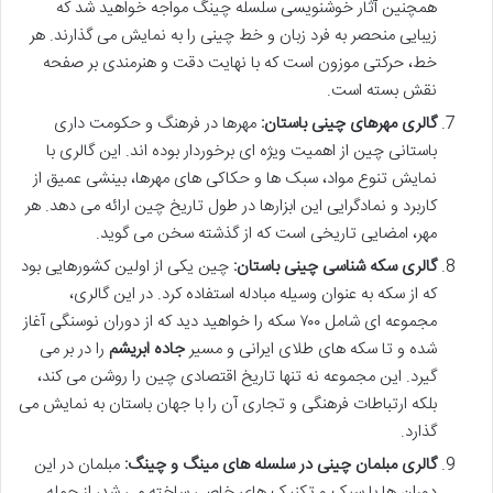
همچنین آثار خوشنویسی سلسله چینگ مواجه خواهید شد که
زیبایی منحصر به فرد زبان و خط چینی را به نمایش می گذارند. هر
خط، حرکتی موزون است که با نهایت دقت و هنرمندی بر صفحه
نقش بسته است.
گالری مهرهای چینی باستان:
مهرها در فرهنگ و حکومت داری
باستانی چین از اهمیت ویژه ای برخوردار بوده اند. این گالری با
نمایش تنوع مواد، سبک ها و حکاکی های مهرها، بینشی عمیق از
کاربرد و نمادگرایی این ابزارها در طول تاریخ چین ارائه می دهد. هر
مهر، امضایی تاریخی است که از گذشته سخن می گوید.
گالری سکه شناسی چینی باستان:
چین یکی از اولین کشورهایی بود
که از سکه به عنوان وسیله مبادله استفاده کرد. در این گالری،
مجموعه ای شامل ۷۰۰ سکه را خواهید دید که از دوران نوسنگی آغاز
شده و تا سکه های طلای ایرانی و مسیر
جاده ابریشم
را در بر می
گیرد. این مجموعه نه تنها تاریخ اقتصادی چین را روشن می کند،
بلکه ارتباطات فرهنگی و تجاری آن را با جهان باستان به نمایش می
گذارد.
گالری مبلمان چینی در سلسله های مینگ و چینگ:
مبلمان در این
دوران ها با سبک و تکنیک های خاصی ساخته می شد، از جمله