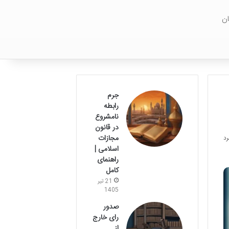
ان
جرم
رابطه
نامشروع
در قانون
مجازات
اسلامی |
راهنمای
کامل
21 تیر
1405
صدور
رای خارج
از