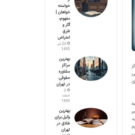
خواسته
خواهان |
مفهوم،
آثار و
طرق
اعتراض
20 تیر
1405
بهترین
مراکز
ز
مشاوره
ی
حقوقی
ی
در تهران
2
اسفند
1404
ه
بهترین
ر
وکیل برای
د
طلاق در
م
تهران
ی