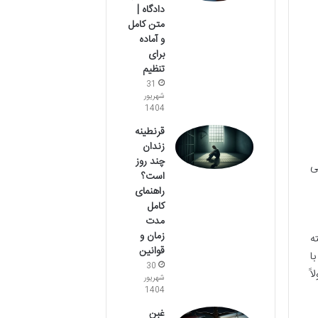
دادگاه |
متن کامل
و آماده
برای
تنظیم
31
شهریور
1404
قرنطینه
زندان
چند روز
ی
است؟
راهنمای
کامل
مدت
زمان و
ه
قوانین
 با
30
ً
شهریور
1404
غبن