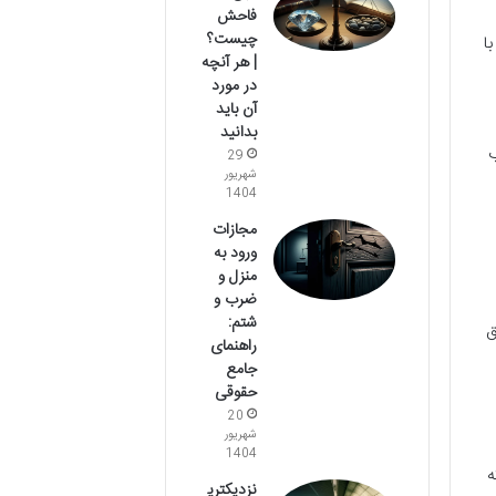
فاحش
چیست؟
ا
| هر آنچه
در مورد
آن باید
بدانید
ب
29
شهریور
1404
مجازات
ورود به
منزل و
ضرب و
شتم:
ق
راهنمای
جامع
حقوقی
20
شهریور
1404
ه
نزدیکتری