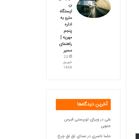
ن
ایستگاه
مترو به
اداره
پنجم
مهریه |
راهنمای
مسیر
20
شهریور
1404
آخرین دیدگاه‌ها
علی
در
ویزای توریستی قبرس
جنوبی
حلما ناصری
در
صدای تق تق چرخ