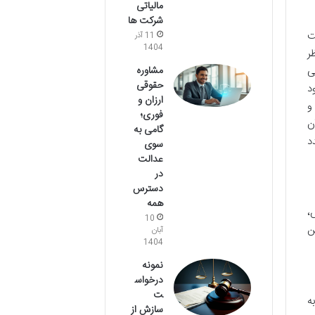
مالیاتی
شرکت ها
ت
11 آذر
1404
ر
مشاوره
ی
حقوقی
د
ارزان و
و
فوری؛
ن
گامی به
د
سوی
عدالت
در
دسترس
همه
،
10
ن
آبان
1404
نمونه
درخواس
ت
ه
سازش از