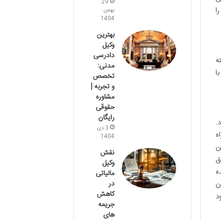
29
ا
بهمن
1404
بهترین
وکیل
دادرسی
ه
مدنی:
ا
تخصص
و تجربه |
مشاوره
حقوقی
رایگان
.
3 دی
ه
1404
ن
نقش
ق
وکیل
ه
مالیاتی
در
ن
کاهش
د
جریمه
های