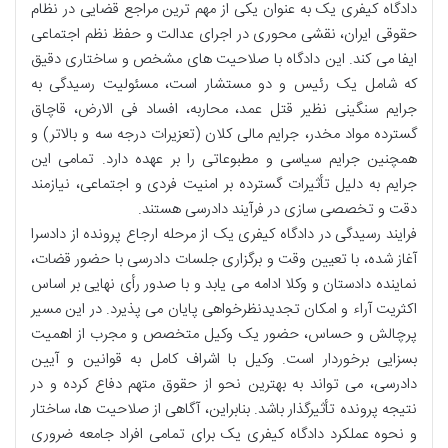
دادگاه کیفری یک به عنوان یکی از مهم ترین مراجع قضایی در نظام
حقوقی ایران، نقشی محوری در اجرای عدالت و حفظ نظم اجتماعی
ایفا می کند. این دادگاه با صلاحیت های مشخص و ساختاری دقیق
که شامل یک رئیس و دو مستشار است، مسئولیت رسیدگی به
جرایم سنگینی نظیر قتل عمد، محاربه، افساد فی الارض، قاچاق
گسترده مواد مخدر، جرایم مالی کلان (تعزیرات درجه سه و بالاتر) و
همچنین جرایم سیاسی و مطبوعاتی را بر عهده دارد. تمامی این
جرایم به دلیل تأثیرات گسترده بر امنیت فردی و اجتماعی، نیازمند
دقت و تخصصی سازی در فرآیند دادرسی هستند.
فرایند رسیدگی در دادگاه کیفری یک از مرحله ارجاع پرونده از دادسرا
آغاز شده، با تعیین وقت و برگزاری جلسات دادرسی با حضور قضات،
نماینده دادستان و وکلا ادامه می یابد و با صدور رأی نهایی بر اساس
اکثریت آراء و امکان تجدیدنظرخواهی پایان می پذیرد. در این مسیر
پرچالش و حساس، حضور یک وکیل متخصص و مجرب از اهمیت
بسزایی برخوردار است. وکیل با اشراف کامل به قوانین و آیین
دادرسی، می تواند به بهترین نحو از حقوق متهم دفاع کرده و در
نتیجه پرونده تأثیرگذار باشد. بنابراین، آگاهی از صلاحیت ها، ساختار
و نحوه عملکرد دادگاه کیفری یک برای تمامی افراد جامعه ضروری