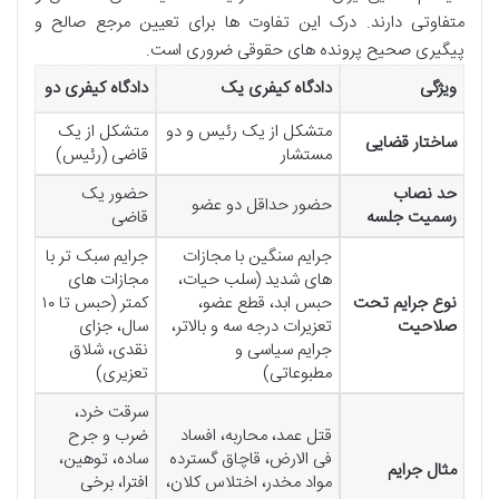
متفاوتی دارند. درک این تفاوت ها برای تعیین مرجع صالح و
پیگیری صحیح پرونده های حقوقی ضروری است.
ویژگی
دادگاه کیفری یک
دادگاه کیفری دو
متشکل از یک رئیس و دو
متشکل از یک
ساختار قضایی
مستشار
قاضی (رئیس)
حد نصاب
حضور یک
حضور حداقل دو عضو
رسمیت جلسه
قاضی
جرایم سنگین با مجازات
جرایم سبک تر با
های شدید (سلب حیات،
مجازات های
نوع جرایم تحت
حبس ابد، قطع عضو،
کمتر (حبس تا ۱۰
صلاحیت
تعزیرات درجه سه و بالاتر،
سال، جزای
جرایم سیاسی و
نقدی، شلاق
مطبوعاتی)
تعزیری)
سرقت خرد،
قتل عمد، محاربه، افساد
ضرب و جرح
فی الارض، قاچاق گسترده
ساده، توهین،
مثال جرایم
مواد مخدر، اختلاس کلان،
افترا، برخی