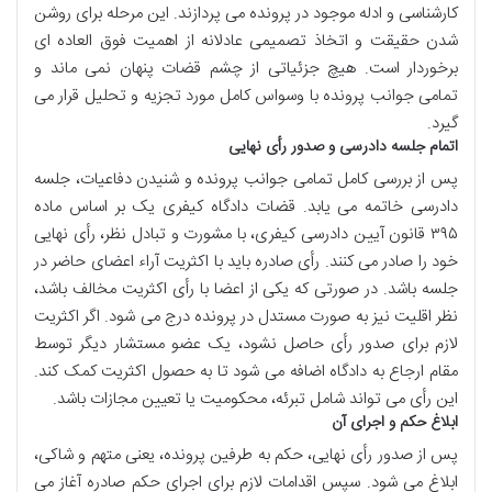
کارشناسی و ادله موجود در پرونده می پردازند. این مرحله برای روشن
شدن حقیقت و اتخاذ تصمیمی عادلانه از اهمیت فوق العاده ای
برخوردار است. هیچ جزئیاتی از چشم قضات پنهان نمی ماند و
تمامی جوانب پرونده با وسواس کامل مورد تجزیه و تحلیل قرار می
گیرد.
اتمام جلسه دادرسی و صدور رأی نهایی
پس از بررسی کامل تمامی جوانب پرونده و شنیدن دفاعیات، جلسه
دادرسی خاتمه می یابد. قضات دادگاه کیفری یک بر اساس ماده
۳۹۵ قانون آیین دادرسی کیفری، با مشورت و تبادل نظر، رأی نهایی
خود را صادر می کنند. رأی صادره باید با اکثریت آراء اعضای حاضر در
جلسه باشد. در صورتی که یکی از اعضا با رأی اکثریت مخالف باشد،
نظر اقلیت نیز به صورت مستدل در پرونده درج می شود. اگر اکثریت
لازم برای صدور رأی حاصل نشود، یک عضو مستشار دیگر توسط
مقام ارجاع به دادگاه اضافه می شود تا به حصول اکثریت کمک کند.
این رأی می تواند شامل تبرئه، محکومیت یا تعیین مجازات باشد.
ابلاغ حکم و اجرای آن
پس از صدور رأی نهایی، حکم به طرفین پرونده، یعنی متهم و شاکی،
ابلاغ می شود. سپس اقدامات لازم برای اجرای حکم صادره آغاز می