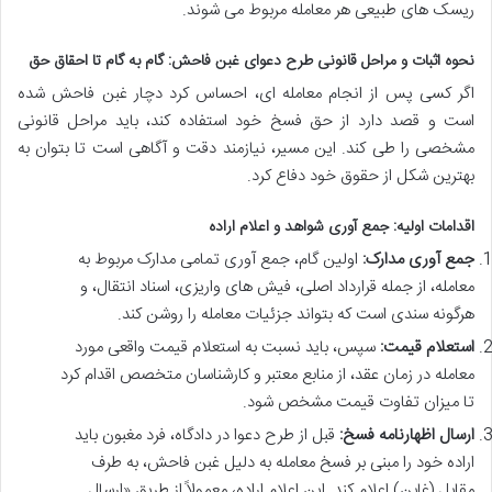
ریسک های طبیعی هر معامله مربوط می شوند.
نحوه اثبات و مراحل قانونی طرح دعوای غبن فاحش: گام به گام تا احقاق حق
اگر کسی پس از انجام معامله ای، احساس کرد دچار غبن فاحش شده
است و قصد دارد از حق فسخ خود استفاده کند، باید مراحل قانونی
مشخصی را طی کند. این مسیر، نیازمند دقت و آگاهی است تا بتوان به
بهترین شکل از حقوق خود دفاع کرد.
اقدامات اولیه: جمع آوری شواهد و اعلام اراده
جمع آوری مدارک:
اولین گام، جمع آوری تمامی مدارک مربوط به
معامله، از جمله قرارداد اصلی، فیش های واریزی، اسناد انتقال، و
هرگونه سندی است که بتواند جزئیات معامله را روشن کند.
استعلام قیمت:
سپس، باید نسبت به استعلام قیمت واقعی مورد
معامله در زمان عقد، از منابع معتبر و کارشناسان متخصص اقدام کرد
تا میزان تفاوت قیمت مشخص شود.
ارسال اظهارنامه فسخ:
قبل از طرح دعوا در دادگاه، فرد مغبون باید
اراده خود را مبنی بر فسخ معامله به دلیل غبن فاحش، به طرف
مقابل (غابن) اعلام کند. این اعلام اراده، معمولاً از طریق «ارسال