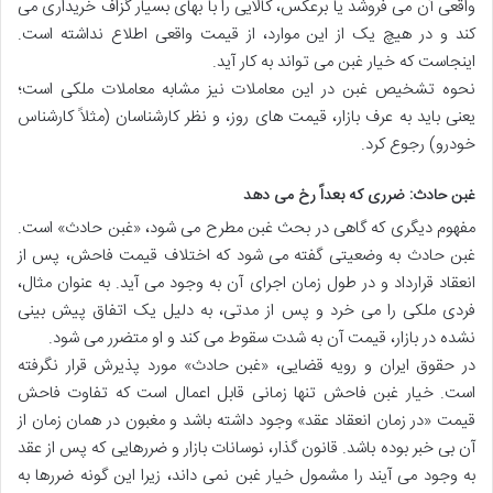
واقعی آن می فروشد یا برعکس، کالایی را با بهای بسیار گزاف خریداری می
کند و در هیچ یک از این موارد، از قیمت واقعی اطلاع نداشته است.
اینجاست که خیار غبن می تواند به کار آید.
نحوه تشخیص غبن در این معاملات نیز مشابه معاملات ملکی است؛
یعنی باید به عرف بازار، قیمت های روز، و نظر کارشناسان (مثلاً کارشناس
خودرو) رجوع کرد.
غبن حادث: ضرری که بعداً رخ می دهد
مفهوم دیگری که گاهی در بحث غبن مطرح می شود، «غبن حادث» است.
غبن حادث به وضعیتی گفته می شود که اختلاف قیمت فاحش، پس از
انعقاد قرارداد و در طول زمان اجرای آن به وجود می آید. به عنوان مثال،
فردی ملکی را می خرد و پس از مدتی، به دلیل یک اتفاق پیش بینی
نشده در بازار، قیمت آن به شدت سقوط می کند و او متضرر می شود.
در حقوق ایران و رویه قضایی، «غبن حادث» مورد پذیرش قرار نگرفته
است. خیار غبن فاحش تنها زمانی قابل اعمال است که تفاوت فاحش
قیمت «در زمان انعقاد عقد» وجود داشته باشد و مغبون در همان زمان از
آن بی خبر بوده باشد. قانون گذار، نوسانات بازار و ضررهایی که پس از عقد
به وجود می آیند را مشمول خیار غبن نمی داند، زیرا این گونه ضررها به