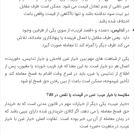
ضرر ناشی از عدم تعادل قیمت می شود. ممکن است طرف مقابل
نیز نیت سوء نداشته باشد و تنها ناآگاهی از قیمت واقعی باعث
اختلاف شده باشد.
در
تدلیس
، «عمد» و «قصد فریب» از سوی یکی از طرفین وجود
دارد. یعنی طرف مقابل با اعمال فریبنده یا پنهانکاری عامدانه، تلاش
می کند طرف دیگر را گمراه کند تا معامله صورت گیرد.
یکی از شباهت های مهم بین خیار غبن فاحش و خیار تدلیس، «فوریت»
اعمال هر دو خیار است. به این معنا که فرد فریب خورده یا مغبون، پس از
اطلاع از تدلیس یا غبن، باید در اسرع وقت اقدام به فسخ معامله کند و
تأخیر غیرموجه، ممکن است باعث از بین رفتن حق فسخ او شود.
مقایسه با خیار عیب: ضرر در قیمت، یا نقص در کالا؟
«خیار عیب» یکی دیگر از خیارات مهم در قانون مدنی است که به خریدار
حق فسخ معامله را می دهد، اگر کالای خریداری شده دارای عیبی باشد که
در زمان معامله از آن بی خبر بوده است. تفاوت اصلی خیار غبن با خیار
عیب، در ماهیت «ضرر» است: