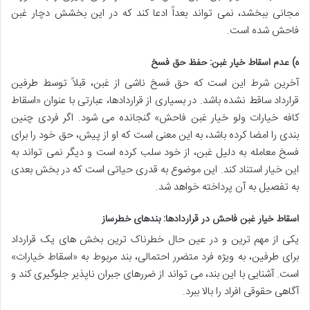
مجانی ببخشد، نمی تواند بعداً ادعا کند که در این بخشش دچار غبن
فاحش شده است.
ه) عدم اسقاط خیار غبن: حفظ حق فسخ
آخرین شرط این است که حق فسخ ناشی از غبن، قبلاً توسط طرفین
قرارداد ساقط نشده باشد. در بسیاری از قراردادها، عبارتی با عنوان «اسقاط
کافه خیارات ولو خیار غبن فاحش» گنجانده می شود. اگر فردی چنین
بندی را امضا کرده باشد، به این معنی است که او از پیش، حق خود را برای
فسخ معامله به دلیل غبن، از خود سلب کرده است و دیگر نمی تواند به
این خیار استناد کند. این موضوع به قدری حیاتی است که در بخش بعدی
به تفصیل به آن پرداخته خواهد شد.
اسقاط خیار غبن فاحش در قراردادها: بندهای خطرساز
یکی از مهم ترین و در عین حال خطرناک ترین بخش های یک قرارداد
برای طرفین، به ویژه فرد متضرر احتمالی، بند مربوط به «اسقاط خیارات»
است. آشنایی با این بند، می تواند از ضررهای جبران ناپذیر جلوگیری کند و
آگاهی حقوقی افراد را بالا ببرد.