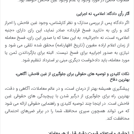
قضاوت قاضی در مورد وجود یا عدم وجود غبن فاحش خواهد بود.
آثار رأی دادگاه: اعلامی، نه اجرایی
اگر دادگاه پس از بررسی مدارک و نظر کارشناس، وجود غبن فاحش را احراز
کند و رای به «تایید فسخ قرارداد» صادر نماید، این رای دارای «جنبه
اعلامی» است، نه «اجرائیه». به این معنا که با صدور این رای، فسخ معامله
از زمان اعلام اراده مغبون (تاریخ اظهارنامه) محقق شده تلقی می شود و
نیازی به صدور اجراییه برای فسخ نیست. البته برای بازگرداندن ثمن یا
مورد معامله، باید دادخواست دیگری مبنی بر استرداد تنظیم شود.
نکات کلیدی و توصیه های حقوقی برای جلوگیری از غبن فاحش: آگاهی،
بهترین دفاع
پیشگیری همیشه بهتر از درمان است، و در عالم معاملات، آگاهی و دقت،
بهترین راه برای جلوگیری از درگیر شدن با پیچیدگی های حقوقی غبن
فاحش است. در اینجا چند توصیه کلیدی و راهنمایی حقوقی ارائه می شود
که می تواند همچون سپری محافظ، شما را در برابر ضررهای احتمالی
محافظت کند.
تحقیق و استعلام قیمت دقیق قبل از هر معامله: