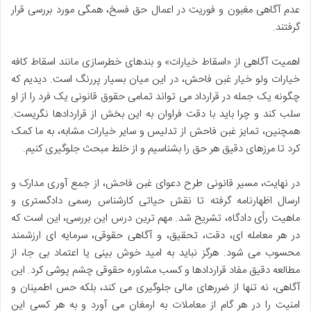
عدم آگاهی مغبون و فوریت در اعمال حق فسخ، همگی مورد بررسی قرار
گرفتند.
اهمیت آگاهی از «اسقاط خیارات» و بندهای خطرسازی مانند اسقاط کافه
خیارات ولو خیار غبن فاحش، در این میان بسیار پررنگ است. دیدیم که
چگونه یک جمله در قرارداد می تواند تمامی حقوق قانونی یک فرد را از او
سلب کند و چرا باید با دقت فراوان به این بخش از قراردادها نگریست.
همچنین، تمایز غبن فاحش از تدلیس و سایر خیارات مشابه، به ما کمک
کرد تا مرزهای دقیق هر حق را بشناسیم و از خلط مبحث جلوگیری کنیم.
در نهایت، مسیر قانونی طرح دعوای غبن فاحش، از جمع آوری مدارک و
ارسال اظهارنامه گرفته تا نقش حیاتی کارشناس رسمی دادگستری و
ماهیت رأی دادگاه، تشریح شد. مهم ترین درس این بررسی، این است که
در هر معامله ای، دقت، تحقیق، و آگاهی حقوقی، سرمایه ای ارزشمند
محسوب می شود. هرگز نباید به امید خوش بینی یا اعتماد بی جا، از
مطالعه دقیق مفاد قراردادها و کسب مشاوره حقوقی چشم پوشی کرد. این
آگاهی، نه تنها از ضررهای مالی جلوگیری می کند، بلکه حس اطمینان و
امنیت را در هر گام از معاملات به ارمغان می آورد و به هر کسی این