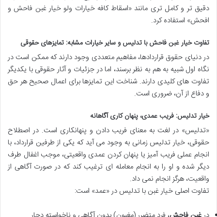
دقیق تر و کامل تری مانند «اسقاط کافه خیارات ولو خیار غبن فاحش و
افحش» استفاده کرد.
تفاوت خیار غبن فاحش با تدلیس و سایر خیارات مشابه: تمایزهای حقوقی
در دنیای حقوق قراردادها، مفاهیم متعددی وجود دارند که ممکن است در
نگاه اول شبیه به هم به نظر برسند، اما در جزئیات و آثار حقوقی با یکدیگر
تفاوت های کلیدی دارند. شناخت این تمایزها برای اعمال صحیح هر حق
و دفاع از آن، ضروری است.
خیار تدلیس: فریب عمدی، پنهان کاری آگاهانه
«تدلیس» در لغت به معنای فریب دادن و پنهانکاری است. در اصطلاح
حقوقی، خیار تدلیس زمانی به وجود می آید که یکی از طرفین قرارداد، با
انجام عملی فریب آمیز یا پنهان کردن عمدی واقعیتی، موجب اغفال طرف
دیگر شده و او را به انجام معامله ای ترغیب کند که در صورت آگاهی از
واقعیت، هرگز انجام نمی داد.
تفاوت اصلی خیار غبن با تدلیس در «عمد» است:
در
غبن فاحش
، فرد متضرر (مغبون) بدون آگاهی و ناخواسته دچار