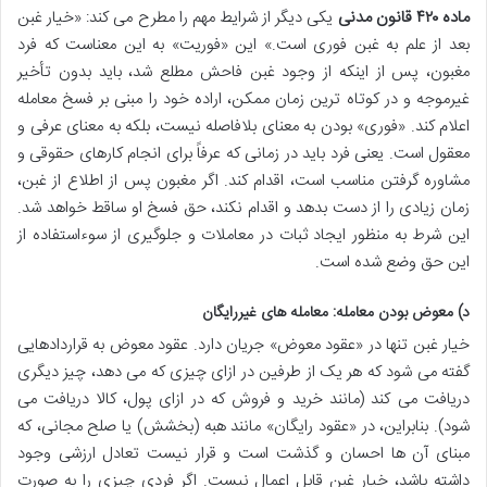
ماده ۴۲۰ قانون مدنی
یکی دیگر از شرایط مهم را مطرح می کند: «خیار غبن
بعد از علم به غبن فوری است.» این «فوریت» به این معناست که فرد
مغبون، پس از اینکه از وجود غبن فاحش مطلع شد، باید بدون تأخیر
غیرموجه و در کوتاه ترین زمان ممکن، اراده خود را مبنی بر فسخ معامله
اعلام کند. «فوری» بودن به معنای بلافاصله نیست، بلکه به معنای عرفی و
معقول است. یعنی فرد باید در زمانی که عرفاً برای انجام کارهای حقوقی و
مشاوره گرفتن مناسب است، اقدام کند. اگر مغبون پس از اطلاع از غبن،
زمان زیادی را از دست بدهد و اقدام نکند، حق فسخ او ساقط خواهد شد.
این شرط به منظور ایجاد ثبات در معاملات و جلوگیری از سوءاستفاده از
این حق وضع شده است.
د) معوض بودن معامله: معامله های غیررایگان
خیار غبن تنها در «عقود معوض» جریان دارد. عقود معوض به قراردادهایی
گفته می شود که هر یک از طرفین در ازای چیزی که می دهد، چیز دیگری
دریافت می کند (مانند خرید و فروش که در ازای پول، کالا دریافت می
شود). بنابراین، در «عقود رایگان» مانند هبه (بخشش) یا صلح مجانی، که
مبنای آن ها احسان و گذشت است و قرار نیست تعادل ارزشی وجود
داشته باشد، خیار غبن قابل اعمال نیست. اگر فردی چیزی را به صورت