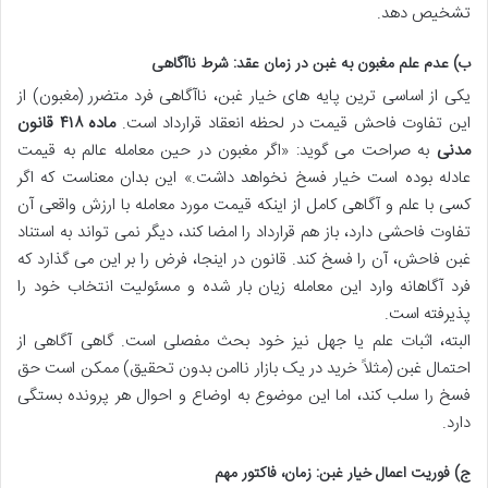
تشخیص دهد.
ب) عدم علم مغبون به غبن در زمان عقد: شرط ناآگاهی
یکی از اساسی ترین پایه های خیار غبن، ناآگاهی فرد متضرر (مغبون) از
این تفاوت فاحش قیمت در لحظه انعقاد قرارداد است.
ماده ۴۱۸ قانون
مدنی
به صراحت می گوید: «اگر مغبون در حین معامله عالم به قیمت
عادله بوده است خیار فسخ نخواهد داشت.» این بدان معناست که اگر
کسی با علم و آگاهی کامل از اینکه قیمت مورد معامله با ارزش واقعی آن
تفاوت فاحشی دارد، باز هم قرارداد را امضا کند، دیگر نمی تواند به استناد
غبن فاحش، آن را فسخ کند. قانون در اینجا، فرض را بر این می گذارد که
فرد آگاهانه وارد این معامله زیان بار شده و مسئولیت انتخاب خود را
پذیرفته است.
البته، اثبات علم یا جهل نیز خود بحث مفصلی است. گاهی آگاهی از
احتمال غبن (مثلاً خرید در یک بازار ناامن بدون تحقیق) ممکن است حق
فسخ را سلب کند، اما این موضوع به اوضاع و احوال هر پرونده بستگی
دارد.
ج) فوریت اعمال خیار غبن: زمان، فاکتور مهم