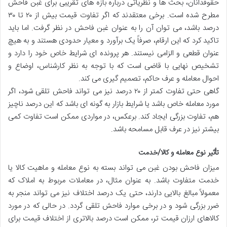
حقوقدانان، بحث ها و نظریاتی درباره بازه های تقریبی برای غبن فاحش
مطرح شده است. برخی معتقدند که اگر تفاوت قیمت بیش از ۲۰ تا ۳۰
درصد باشد، می توان آن را به عنوان غبن فاحش در نظر گرفت. اما باید
تاکید کرد که این ارقام، صرفاً یک برآورد و معیار حدودی هستند و به هیچ
عنوان قطعی و الزامی نیستند. هر پرونده ای شرایط خاص خود را دارد و
تشخیص نهایی با قاضی است که با توجه به نظر کارشناس، اوضاع و
احوال معامله و عرف حاکم، تصمیم گیری می کند.
گاهی حتی تفاوت کمتر از ۲۰ درصد نیز می تواند فاحش تلقی شود، اگر
مورد معامله خاص باشد یا شرایط بازار به گونه ای باشد که این درصد ناچیز
هم، تفاوت بزرگی ایجاد کند. برعکس، در مواردی ممکن است تفاوت کمی
بیشتر نیز در عرف قابل مسامحه باشد.
تأثیر نوع معامله و کالا/خدمت
میزان فاحش بودن غبن می تواند بسته به نوع معامله و ماهیت کالا یا
خدمت متفاوت باشد. به عنوان مثال، در معاملات مربوط به املاک که
معمولاً مبالغ بالایی دارند، حتی یک درصد اختلاف نیز می تواند منجر به
ضرر بزرگی شود و در برخی موارد فاحش تلقی گردد. در حالی که در مورد
کالاهای ارزان قیمت تر، ممکن است درصد بالاتری از اختلاف قیمت برای