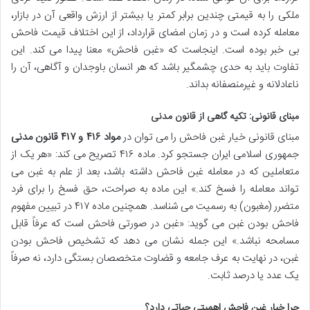
ملکی را به قیمتی چندین برابر کمتر یا بیشتر از ارزش واقعی آن در بازار،
معامله کرده است و در زمان امضای قرارداد، از این اختلاف قیمت فاحش
بی خبر بوده است. اینجاست که «غبن فاحش» معنا پیدا می کند. این
تفاوت باید به حدی چشمگیر باشد که هر انسان باوجدان و آگاهی، آن را
ناعادلانه و غیرمنصفانه بداند.
مبنای قانونی: تکیه گاهی از قانون مدنی
مبنای قانونی خیار غبن فاحش را می توان در
مواد ۴۱۶ و ۴۱۷ قانون مدنی
جمهوری اسلامی ایران جستجو کرد. ماده ۴۱۶ تصریح می کند: «هر یک از
متعاملین که در معامله غبن فاحش داشته باشد، بعد از علم به غبن می
تواند معامله را فسخ کند.» این ماده به صراحت، حق فسخ را برای فرد
متضرر (مغبون) به رسمیت می شناسد. همچنین ماده ۴۱۷ در تبیین مفهوم
فاحش بودن غبن می گوید: «غبن در صورتی فاحش است که عرفاً قابل
مسامحه نباشد.» این جمله نشان می دهد که تشخیص فاحش بودن
غبن، در نهایت به عرف جامعه و قضاوت متخصصان بستگی دارد، نه صرفاً
یک عدد یا درصد ثابت.
چرا خیار غبن فاحش اهمیتی حیاتی دارد؟