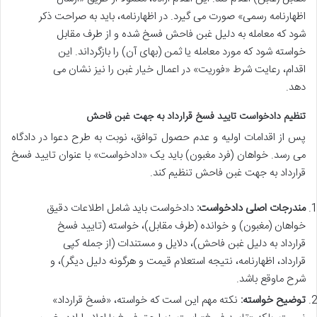
اظهارنامه رسمی» صورت می گیرد. در اظهارنامه، باید به صراحت ذکر
شود که معامله به دلیل غبن فاحش فسخ شده و از طرف مقابل
خواسته شود که مورد معامله یا ثمن (بهای آن) را بازگرداند. این
اقدام، رعایت شرط «فوریت» در اعمال خیار غبن را نیز نشان می
دهد.
تنظیم دادخواست تایید فسخ قرارداد به جهت غبن فاحش
پس از اقدامات اولیه و عدم حصول توافق، نوبت به طرح دعوا در دادگاه
می رسد. خواهان (فرد مغبون) باید یک «دادخواست» با عنوان تایید فسخ
قرارداد به جهت غبن فاحش تنظیم کند.
مندرجات اصلی دادخواست:
دادخواست باید شامل اطلاعات دقیق
خواهان (مغبون) و خوانده (طرف مقابل)، خواسته (تایید فسخ
قرارداد به دلیل غبن فاحش)، دلایل و مستندات (از جمله کپی
قرارداد، اظهارنامه، نتیجه استعلام قیمت و هرگونه دلیل دیگر)، و
شرح ماوقع باشد.
توضیح خواسته:
نکته مهم این است که خواسته، «فسخ قرارداد»