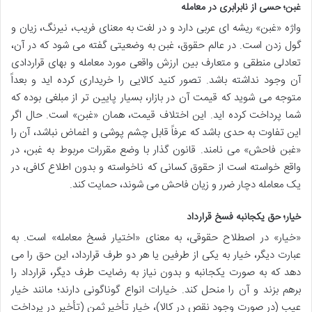
غبن؛ حسی از نابرابری در معامله
واژه «غبن» ریشه ای عربی دارد و در لغت به معنای فریب، نیرنگ، زیان و
گول زدن است. در عالم حقوق، غبن به وضعیتی گفته می شود که در آن،
تعادلی منطقی و متعارف بین ارزش واقعی مورد معامله و بهای قراردادی
آن وجود نداشته باشد. تصور کنید کالایی را خریداری کرده اید و بعداً
متوجه می شوید که قیمت آن در بازار، بسیار پایین تر از مبلغی بوده که
شما پرداخت کرده اید. این اختلاف قیمت، همان «غبن» است. حال اگر
این تفاوت به حدی باشد که عرفاً قابل چشم پوشی و اغماض نباشد، آن را
«غبن فاحش» می نامند. قانون گذار با وضع مقررات مربوط به غبن، در
واقع خواسته است از حقوق کسانی که ناخواسته و بدون اطلاع کافی، در
یک معامله دچار ضرر و زیان فاحش می شوند، حمایت کند.
خیار؛ حق یکجانبه فسخ قرارداد
«خیار» در اصطلاح حقوقی، به معنای «اختیار فسخ معامله» است. به
عبارت دیگر، خیار به یکی از طرفین یا هر دو طرف قرارداد، این حق را می
دهد که به صورت یکجانبه و بدون نیاز به رضایت طرف دیگر، قرارداد را
برهم بزند و آن را منحل کند. خیارات انواع گوناگونی دارند؛ مانند خیار
عیب (در صورت وجود نقص در کالا)، خیار تأخیر ثمن (تأخیر در پرداخت