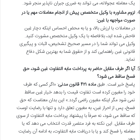
یک معامله عجولانه، می تواند به ضرری جبران ناپذیر منجر شود.
لزوم مشاوره با وکیل متخصص پیش از انجام معاملات مهم یا در
صورت مواجهه با غبن:
در معاملات با ارزش بالا، و یا به محض احساس اینکه دچار غبن
فاحش شده اید، بلافاصله با یک وکیل متخصص مشورت کنید.
وکیل می تواند شما را در مسیر صحیح تشخیص، اثبات و پیگیری
قانونی غبن راهنمایی کند و از حقوق شما به بهترین شکل دفاع
نماید.
آیا اگر طرف مقابل حاضر به پرداخت مابه التفاوت غبن شود، حق
فسخ ساقط می شود؟
پاسخ خیر است. طبق
ماده ۴۲۱ قانون مدنی
: «اگر کسی که طرف
خود را مغبون کرده است تفاوت قیمت را بدهد خیار غبن ساقط
نمی شود مگر اینکه مغبون راضی گردد.» این بدان معناست که حق
فسخ، پس از احراز غبن، به مغبون تعلق دارد و تنها با رضایت اوست
که ساقط می شود، نه صرفاً با پیشنهاد پرداخت مابه التفاوت از سوی
طرف مقابل. این نکته به فرد متضرر قدرت انتخاب می دهد که یا
معامله را فسخ کند و یا با دریافت مابه التفاوت، به ادامه آن رضایت
دهد.