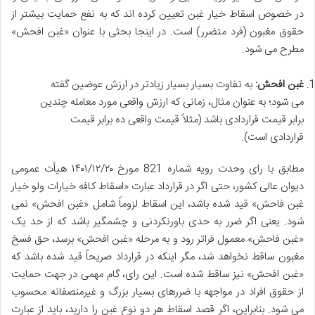
در خصوص اسقاط خیار غبن تعیین کرده اند که به نفع حمایت بیشتر از
حقوق مغبون (فرد متضرر) است. در اینجا بحثی با عنوان «غبن افحش»
مطرح می شود.
غبن افحش:
به تفاوت بسیار بسیار زیادتر در ارزش عوضین گفته
می شود؛ به عنوان مثال، زمانی که ارزش واقعی مورد معامله چندین
برابر قیمت قراردادی باشد (مثلاً قیمت واقعی ده برابر قیمت
قراردادی است).
مطابق با رای وحدت رویه شماره 821 مورخ ۱۴۰۱/۱۲/۲۰ هیأت عمومی
دیوان عالی کشور، حتی اگر در قرارداد عبارت «اسقاط کافه خیارات ولو خیار
غبن فاحش» قید شده باشد، این اسقاط لزوماً شامل «غبن افحش» نمی
شود. یعنی اگر ضرر به حدی باورنکردنی و چشمگیر باشد که از حد یک
«غبن فاحش» معمول فراتر رود و به مرحله «غبن افحش» برسد، حق فسخ
مغبون ساقط نخواهد شد، مگر اینکه در قرارداد صریحاً قید شده باشد که
«غبن افحش» نیز ساقط شده است. این رای، گام مهمی در جهت حمایت
از حقوق افراد در مواجهه با ضررهای بسیار بزرگ و غیرمنصفانه محسوب
می شود. بنابراین، اگر قصد اسقاط هر دو نوع غبن را دارید، باید از عبارت