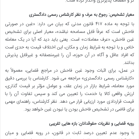
تر و انعطاف پذیرتری واگذار کرده است.
معیار تشخیص: رجوع به عرف و نظر کارشناس رسمی دادگستری
با توجه به ماده ۴۱۷ قانون مدنی که بیان می دارد: «غبن در صورتی
فاحش است که عرفاً قابل مسامحه نباشد»، معیار اصلی برای تشخیص
غبن فاحش، «عرف معاملات» است. یعنی باید دید که آیا در یک معامله
خاص و با توجه به شرایط زمان و مکان، این اختلاف قیمت به حدی است
که افراد عاقل و آگاه در آن حوزه، آن را غیرمنصفانه و غیرقابل پذیرش
بدانند.
در عمل، برای اثبات وجود غبن فاحش در مراجع قضایی، معمولاً به
«کارشناس رسمی دادگستری» مراجعه می شود. کارشناس با بررسی دقیق
مورد معامله، شرایط بازار در زمان عقد، و عوامل مؤثر بر قیمت گذاری،
ارزش واقعی کالا یا خدمت را تعیین می کند و سپس تفاوت آن را با
قیمت قراردادی مورد ارزیابی قرار می دهد. نظر کارشناس، راهنمای مهمی
برای قاضی در تشخیص فاحش بودن یا نبودن غبن خواهد بود.
رویه قضایی و نظریات حقوقدانان: بازه هایی تقریبی
با وجود عدم تعیین درصد ثابت در قانون، در رویه قضایی و میان