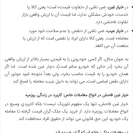
در
خیار غبن
، ضرر ناشی از «تفاوت قیمت» است؛ یعنی کالا یا
خدمت، خودش مشکلی ندارد، اما قیمت آن با ارزش واقعی بازار
تفاوت فاحشی دارد.
در
خیار عیب
، ضرر ناشی از «نقص یا عدم سلامت خود مورد
معامله» است. یعنی کالا دارای ایراد یا نقصی است که از ارزش یا
منفعت آن می کاهد.
به عنوان مثال، اگر کسی خودرویی را به قیمتی بسیار بالاتر از ارزش واقعی
آن بخرد (در حالی که خودرو سالم است)، دچار غبن شده است. اما اگر
همان خودرو را به قیمت مناسب بخرد، ولی بعداً متوجه شود موتور آن
دارای نقص اساسی است، می تواند به دلیل عیب، معامله را فسخ کند.
خیار غبن فاحش در انواع معاملات خاص: کاربرد در زندگی روزمره
خیار غبن فاحش، تنها یک مفهوم تئوریک نیست؛ بلکه کاربردی وسیع در
انواع معاملات روزمره دارد. از خرید یک ملک گران قیمت گرفته تا معامله
یک خودرو، این حق قانونی می تواند از حقوق افراد محافظت کند.
در معاملات ملکی: خانه ای که گران خریده شد