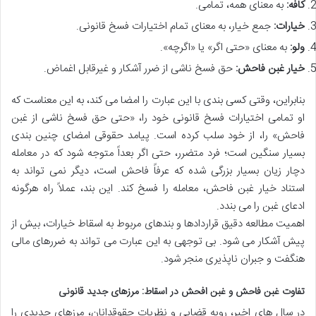
کافه:
به معنای همه، تمامی.
خیارات:
جمع خیار، به معنای تمام اختیارات فسخ قانونی.
ولو:
به معنای «حتی اگر» یا «اگرچه».
خیار غبن فاحش:
حق فسخ ناشی از ضرر آشکار و غیرقابل اغماض.
بنابراین، وقتی کسی بندی با این عبارت را امضا می کند، به این معناست که
او تمامی اختیارات فسخ قانونی خود را، «حتی حق فسخ ناشی از غبن
فاحش» را، از خود سلب کرده است. پیامد حقوقی امضای چنین بندی
بسیار سنگین است؛ فرد متضرر، حتی اگر بعداً متوجه شود که در معامله
دچار زیان بسیار بزرگی شده که عرفاً فاحش است، دیگر نمی تواند به
استناد خیار غبن فاحش، معامله را فسخ کند. این بند، عملاً راه هرگونه
ادعای غبن را می بندد.
اهمیت مطالعه دقیق قراردادها و بندهای مربوط به اسقاط خیارات، بیش از
پیش آشکار می شود. بی توجهی به این عبارت می تواند به ضررهای مالی
هنگفت و جبران ناپذیری منجر شود.
تفاوت غبن فاحش و غبن افحش در اسقاط: مرزهای جدید قانونی
در سال های اخیر، رویه قضایی و نظریات حقوقدانان، مرزهای جدیدی را