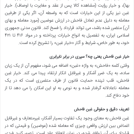
بها)، و خیار رؤیت (مشاهده کالا پس از عقد و مغایرت با اوصاف). خیار
غبن نیز یکی از این خیارات است که به واسطه آن، اگر یکی از طرفین
معامله به دلیل عدم تعادل فاحش در ارزش عوضین (مورد معامله و بهای
آن) متضرر شده باشد، می تواند قرارداد را فسخ کند. قانون مدنی جمهوری
اسلامی ایران، به تفصیل به انواع خیارات پرداخته و در مواد ۴۱۶ تا ۴۲۱
خود، به طور خاص، شرایط و آثار «خیار غبن» را تشریح کرده است.
خیار غبن فاحش یعنی چه؟ سپری در برابر نابرابری
وقتی کلمه «فاحش» به واژه «غبن» اضافه می شود، مفهوم آن از یک زیان
ساده، به یک ضرر آشکار و غیرقابل انکار ارتقاء پیدا می کند. خیار غبن
فاحش، قلب تپنده حمایت قانون از طرف متضرری است که در یک
معامله ناعادلانه گرفتار شده و به نوعی به او این امکان را می دهد تا از
خود دفاع کند.
تعریف دقیق و حقوقی غبن فاحش
غبن فاحش به معنای وجود یک تفاوت بسیار آشکار، غیرمتعارف و غیرقابل
اغماض بین ارزش واقعی چیزی که معامله شده (عوضین) و قیمتی که در
قرارداد برای آن توافق شده، در زمان انعقاد عقد است. تصور کنید فردی