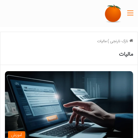
منو
نازک نارنجی
)
مالیات
مالیات
آموزش