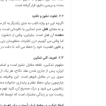
بحث و بررسی دقیق قرار گرفته است.
۲.۲. تفاوت نشوز و ناشزه
اگرچه این دو واژه اغلب به جای یکدیگر به کار 
و به معنای
فعل
عدم تمکین یا نافرمانی است، یع
دهنده
آن فعل است. بنابراین، وقتی از «نشوز» صح
اما وقتی می گوییم «زن ناشزه»، منظورمان زنی
و فقهی اهمیت خود را حفظ می کند تا دقت در ب
۲.۳. تعریف کلی تمکین
مفهوم تمکین، نقطه مقابل نشوز است و اساساً
ایران، پس از جاری شدن عقد نکاح، هر یک از 
سوی زن در مقابل شوهر است. این وظیفه، به
چارچوبی برای حفظ نظم و پایداری خانواده مح
زناشویی می شود و درک صحیح آن، کلید فهم مفه
ریاست مرد بر زندگی مشترک است که توسط قانو
انواع تمکین در حقوق ایران (بستری برای تعریف ن