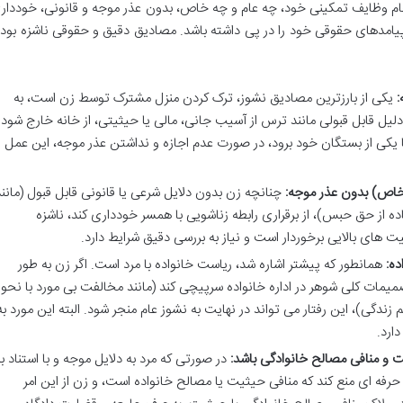
نجام وظایف تمکینی خود، چه عام و چه خاص، بدون عذر موجه و قانونی، خوددار
ا پیامدهای حقوقی خود را در پی داشته باشد. مصادیق دقیق و حقوقی ناشزه بود
:
یکی از بارزترین مصادیق نشوز، ترک کردن منزل مشترک توسط زن است، به
یل قابل قبولی مانند ترس از آسیب جانی، مالی یا حیثیتی، از خانه خارج شود 
 یا یکی از بستگان خود برود، در صورت عدم اجازه و نداشتن عذر موجه، این عمل
 خاص) بدون عذر موجه:
چنانچه زن بدون دلایل شرعی یا قانونی قابل قبول (مانن
ده از حق حبس)، از برقراری رابطه زناشویی با همسر خودداری کند، ناشزه
ای بالایی برخوردار است و نیاز به بررسی دقیق شرایط دارد.
ده:
همانطور که پیشتر اشاره شد، ریاست خانواده با مرد است. اگر زن به طور
یمات کلی شوهر در اداره خانواده سرپیچی کند (مانند مخالفت بی مورد با نحو
زندگی)، این رفتار می تواند در نهایت به نشوز عام منجر شود. البته این مورد به
ارد.
 و منافی مصالح خانوادگی باشد:
در صورتی که مرد به دلایل موجه و با استناد ب
تغال به حرفه ای منع کند که منافی حیثیت یا مصالح خانواده است، و زن از این امر