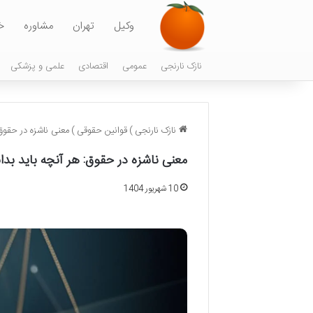
وکیل
تهران
مشاوره
خ
نازک نارنجی
عمومی
اقتصادی
علمی و پزشکی
نازک نارنجی
)
قوانین حقوقی
)
معنی ناشزه در حقوق:
معنی ناشزه در حقوق: هر آنچه باید بدا
10 شهریور 1404