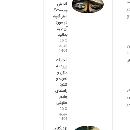
ه
فاحش
ر
چیست؟
| هر آنچه
ز
در مورد
آن باید
بدانید
29
ن
شهریور
1404
ا
مجازات
م
ورود به
منزل و
ضرب و
شتم:
ر
راهنمای
جامع
ن
حقوقی
ر
20
شهریور
1404
نزدیکتری