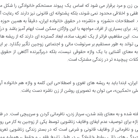
ین زن و مرد برقرار می شود که اساس یک پیوند مستحکم خانوادگی را شکل م
فی و اخلاقی محدود نمی شوند، بلکه پشتوانه ای قانونی نیز دارند که رعایت آ
 اصطلاحات «نشوز» و «ناشزه» در حقوق خانواده ایران، دقیقاً به همین حوزه ا
. برای بسیاری از افراد، مواجهه با این واژگان ممکن است ابهام آمیز باشد و در
این مفاهیم، فراتر از یک تعریف ساده، ابعاد گسترده ای دارند که از ریشه ها
می تواند به طور مستقیم بر سرنوشت مالی و اجتماعی زوجین تأثیر بگذارد. بر ای
به معنای آشنایی با یک واژه حقوقی نیست، بلکه دربرگیرنده آگاهی از حقوق 
کلات پیچیده تر در زندگی مشترک است.
ران، ابتدا باید به ریشه های لغوی و اصطلاحی این کلمه و واژه هم خانواده آن
لی «تمکین»، می توان به تصویری روشن از زن ناشزه دست یافت.
ته شده و به معنای بلند شدن، سرباز زدن، نافرمانی کردن و سرپیچی است. در فق
واژه برای توصیف عدم ایفای وظایف زناشویی توسط یکی از زوجین به کار می رود
ی و نافرمانی از وظایف قانونی و شرعی است که در بستر زندگی زناشویی تعری
یدگی های ذاتی روابط خانوادگی، در طول تاریخ فقهی و حقوقی، همواره مور