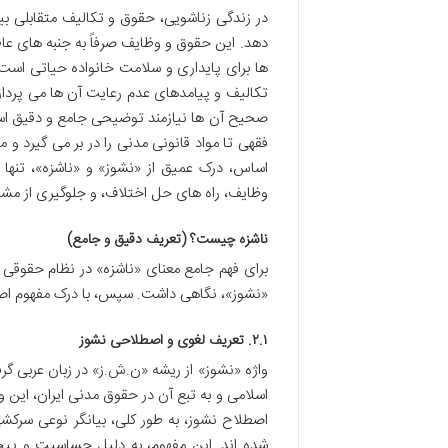
در زندگی زناشویی، حقوق و تکالیف متقابلی ب
دهد. این حقوق و وظایف صرفاً به جنبه های عاط
ها برای پایداری و سلامت خانواده حیاتی است.
تکالیف و پیامدهای عدم رعایت آن ها می پردازند
صحیح آن ها نیازمند توضیحی جامع و دقیق است. 
فقهی تا مواد قانونی مدنی را در بر می گیرد و 
اساس، درک عمیق از «نشوز» و «ناشزه»، تنها 
وظایف، راه های حل اختلاف، و جلوگیری از مش
ناشزه چیست؟ (تعریف دقیق و جامع)
برای فهم جامع معنای «ناشزه» در نظام حقوقی ای
«نشوز»، نگاهی داشت. سپس، با درک مفهوم اص
۲.۱. تعریف لغوی و اصطلاحی نشوز
واژه «نشوز» از ریشه «ن.ش.ز» در زبان عربی گرف
اسلامی و به تبع آن در حقوق مدنی ایران، این 
اصطلاح نشوز، به طور کلی، بیانگر نوعی سرکش
شده اند. این مفهوم، به دلیل حساسیت و پیچ