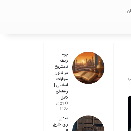
ان
جرم
رابطه
نامشروع
در قانون
مجازات
اسلامی |
راهنمای
کامل
21 تیر
1405
صدور
رای خارج
از