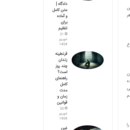
دادگاه |
ن
متن کامل
ر
و آماده
برای
تنظیم
31
شهریور
ع
1404
قرنطینه
زندان
چند روز
است؟
ک تعیین می کند. ماده ۱۱۱۴ قانون
راهنمای
ه
کامل
ی
مدت
م
زمان و
قوانین
30
شهریور
1404
ا
غبن