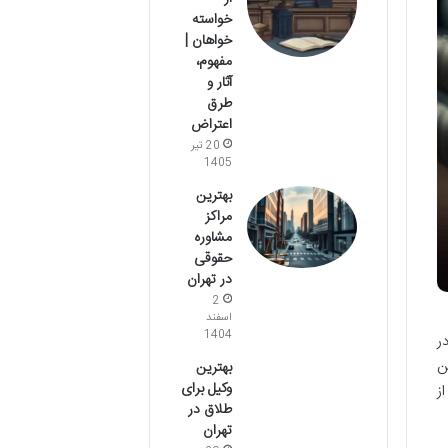
خواسته
خواهان |
مفهوم،
آثار و
طرق
اعتراض
20 تیر
1405
بهترین
مراکز
مشاوره
حقوقی
در تهران
2
اسفند
1404
ر
ن
بهترین
وکیل برای
ز
طلاق در
تهران