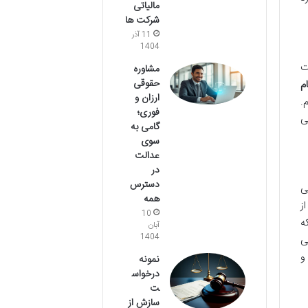
مالیاتی
شرکت ها
11 آذر
1404
ت
مشاوره
حقوقی
م
ارزان و
.
فوری؛
ی
گامی به
سوی
عدالت
در
دسترس
ی
همه
ز
10
ه
آبان
1404
ی
و
نمونه
درخواس
ت
سازش از