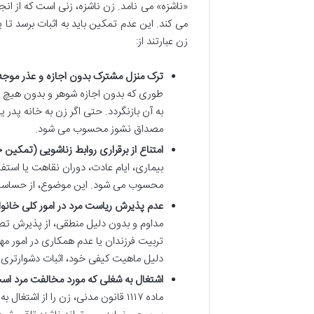
«ناشزه» می نامد. زن ناشزه، زنی است که از ا
می کند. این عدم تمکین باید به اثبات برسد ت
زن عبارتند از:
ترک منزل مشترک بدون اجازه و عذر موجه
طوری که بدون اجازه شوهر و بدون هیچ دل
به آن بازنگردد. حتی اگر زن به خانه پدر
مصداق نشوز محسوب می شود.
امتناع از برقراری روابط زناشویی (تمکین
بیماری، ایام عادت، دوران نقاهت یا استفا
محسوب می شود. این موضوع، از حساسیت ه
عدم پذیرش ریاست مرد در امور کلی خانوا
مداوم و بدون دلیل منطقی، از پذیرش تصم
تربیت فرزندان یا عدم همکاری در امور مهم 
دلیل ماهیت کیفی خود، اثبات دشوارتری د
اشتغال به شغلی که مورد مخالفت مرد است
ماده ۱۱۱۷ قانون مدنی، زن را از اش