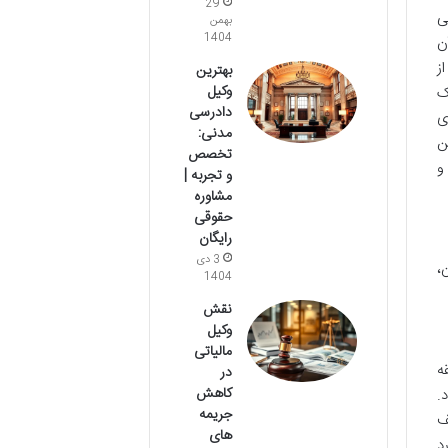
29
ی
بهمن
1404
ن
ز
بهترین
وکیل
ک
دادرسی
ی
مدنی:
ن
تخصص
و
و تجربه |
مشاوره
حقوقی
رایگان
3 دی
،
1404
نقش
وکیل
مالیاتی
ه
در
کاهش
.
جریمه
ف
های
د