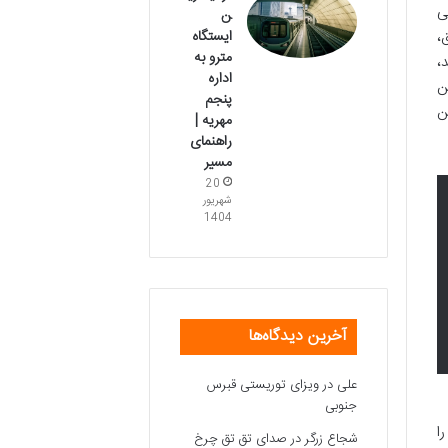
ی
ن
ایستگاه
،
مترو به
،
اداره
ن
پنجم
ن
مهریه |
راهنمای
مسیر
20
شهریور
1404
آخرین دیدگاه‌ها
علی
در
ویزای توریستی قبرس
جنوبی
ا
شجاع زرگر
در
صدای تق تق چرخ