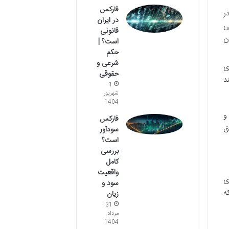
فارکس
ر
در ایران
هی
قانونی
ن
است؟ |
حکم
شرعی و
ی
حقوقی
د
1
شهریور
1404
د و
فارکس
ق
سودآور
است؟
بررسی
کامل
واقعیت
ی
سود و
ه
زیان
31
مرداد
1404