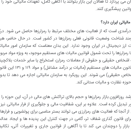
می پردازد تا فعالان این بازار بتوانند با آگاهی کامل، تعهدات مالیاتی خود را ب
وانین پیشگیری کنند.
لیاتی ایران دارد؟
و درآمدی است که از فعالیت های مختلف مرتبط با رمزارزها حاصل می شود. در
نیازمند شناخت وضعیت قانونی فعلی رمزارزها در کشور است. در حال حاضر، هی
ز دیجیتال در ایران وجود ندارد. این بدان معناست که سازمان امور مالیات
 رمزارزها را تحت شمول قوانین مالیات های مستقیم موجود، به ویژه مواد مربو
که اشخاص حقیقی و حقوقی از معاملات رمزارز، استخراج یا سایر خدمات بلاکچین
کسب می کنند، معمولاً مشمول مواد ۹۳ و ۹۴ قانون مالیات های مستقیم (مالیات بر درآمد مشاغل) و مواد 
اشخاص حقیقی) می شوند. این رویکرد به سازمان مالیاتی اجازه می دهد تا بدو
حوزه نظارت و مالیات ستانی کند.
 روزافزون بازار رمزارزها و حجم بالای تراکنش های مالی در آن، این حوزه را ب
تبدیل کرده است. علاوه بر این، شفافیت مالی و جلوگیری از فرار مالیاتی نیز ا
 آنجا که فعالیت های رمزارزی می توانند بستر مناسبی برای پولشویی و فرارها
برای قانون گذاری شفاف تر، گامی در جهت کنترل این پدیده ها و ایجاد عدال
زار را دوچندان می کند تا با آگاهی از قوانین جاری و تغییرات آتی، تکالی