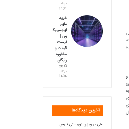
مرداد
1404
خرید
ماینر
اینوسیلیک
ی
ون |
ه
لیست
ه
قیمت و
مشاوره
رایگان
28
مرداد
 و
1404
ی
ه
ی
ی
آخرین دیدگاه‌ها
ل
علی
در
ویزای توریستی قبرس