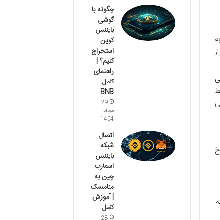
چگونه با
گوشی
بایننس
ه
کوین
استخراج
ر
کنیم؟ |
راهنمای
می
کامل
ط
BNB
قیقی
29
مرداد
1404
اتصال
شبکه
امه شماره ۵۸۱۴۴/ت۵۵۶۳۷ه مورخ
بایننس
اسمارت
چین به
متامسک
| آموزش
ه
کامل
28