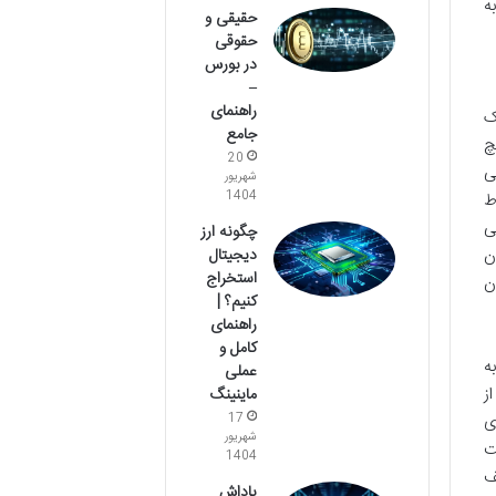
ه
حقیقی و
حقوقی
در بورس
–
راهنمای
ک
جامع
چ
20
ی
شهریور
1404
ط
ی
چگونه ارز
۱۱۹ و ۱۳۱ این قانون
دیجیتال
استخراج
ن
کنیم؟ |
راهنمای
کامل و
ه
عملی
ز
ماینینگ
ی
17
شهریور
ت
1404
ف
پاداش