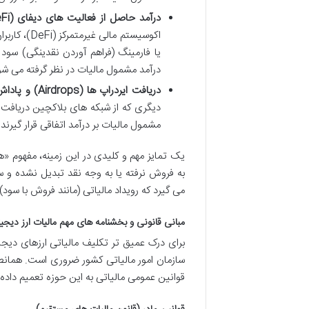
درآمد حاصل از فعالیت های دیفای (DeFi)، استیکینگ (Staking)، وام دهی (Lending) و فارمینگ (Farming):
اکوسیستم م
یا فارمینگ (فراهم آوردن نقدینگی) سود 
درآمد مشمول مالیات در نظر گرفته می شو
دریافت ایردراپ ها (Airdrops) و پاداش های بلاکچینی:
دیگری که از شبکه های بلاکچین دریافت 
مشمول مالیات بر درآمد اتفاقی قرار گیرند.
به فروش نرفته یا به وجه نقد تبدیل نشده و
می گیرد که رویداد مالیاتی (مانند فروش با سود
مبانی قانونی و بخشنامه های مهم مالیات ارز دیجیتا
برای درک عمیق تر تکلیف مالیاتی ارزهای دیجی
سازمان امور مالیاتی کشور ضروری است. همانطو
قوانین عمومی مالیاتی به این حوزه تعمیم داده