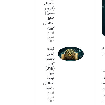
دیجیتال
(فوری و
جامع) |
تحلیل
لحظه ای
کریپتو
29
شهریور
1404
م
قیمت
ر
آنلاین
بایننس
کوین
(BNB)
ه
امروز |
ن
قیمت
ت
لحظه ای
و نمودار
ن
20
ی
شهریور
ی
1404