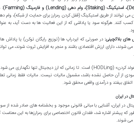
د
الی غیرمتمرکز (DeFi)، کاربران می توانند از طریق استیکینگ (قفل کردن رمزارز برای حمایت از شبکه)، وام د
کسب کنند. هرگونه سود یا پاداشی که از این فعالیت ها به دست آید، به عنوا
د.
در صورتی که ایردراپ ها (توزیع رایگان توکن) یا پاداش ها
می شوند، دارای ارزش اقتصادی باشند و منجر به افزایش ثروت شوند، می توانن
یک تمایز مهم و کلیدی در این زمینه، مفهوم «هولد کردن» (HODLing) است. تا زمانی که ارز دیجیتال تنها نگهداری می شو
 سودی از آن حاصل نشده باشد، مشمول مالیات نیست. مالیات فقط زمانی تعل
) اتفاق بیفتد و درآمدی واقعی محقق شود.
ل در ایران
تال در ایران، آشنایی با مبانی قانونی موجود و بخشنامه های صادر شده از سو
ر که پیشتر اشاره شد، فقدان قانون اختصاصی برای رمزارزها به این معناست ک
 می شوند.