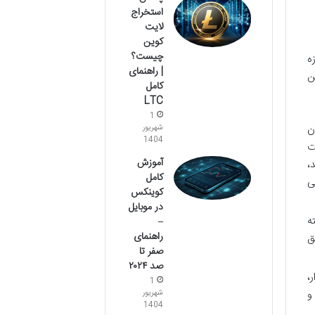
استخراج
لایت
کوین
چیست؟
ه
| راهنمای
ن
کامل
LTC
1
ن
شهریور
1404
ت
آموزش
،
کامل
 مدتی
کوینکس
در موبایل
ه
–
راهنمای
ق
صفر تا
صد ۲۰۲۴
،
1
و
شهریور
1404