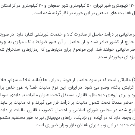
این مراکز مشمول محدودیت های مکانی ۱۲۰ کیلومتری شهر تهران، ۵۰ کیلومتری شهر اصفهان و ۳۰ کیلومتری مراکز استان
ل فعالیت های صنعتی در این حوزه در نظر گرفته شده است.
خ صفر مالیاتی بر درآمد حاصل از صادرات کالا و خدمات غیرنفتی اشاره دارد. در صورت
به خارج از کشور صادر شده و ارز حاصل از آن طبق ضوابط بانک مرکزی به چرخ
ر مالیاتی خواهد شد. این موضوع برای ماینرهایی که رمزارزهای استخراج شد
یژه ای برخوردار است.
مالیات بر عایدی سرمایه (Capital Gains Tax) مالیاتی است که بر سود حاصل از فروش دارایی ها (مانند املاک، سهام، طلا
زایش یافته، وضع می شود. در ایران، این نوع مالیات فعلاً به طور خاص برا
د و برای ارزهای دیجیتال، قانونی مستقل تحت عنوان مالیات بر عایدی سرمای
 حاضر عمدتاً تحت شمول مالیات بر درآمد قرار می گیرند و نه مالیات بر عاید
مطرح شده در مجلس شورای اسلامی و احتمال تصویب قانون مالیات بر عاید
کان وجود دارد که در آینده ای نزدیک، ارزهای دیجیتال نیز به طور مستقیم مشمو
ات جدید در این زمینه برای فعالان بازار رمزارز ضروری است.