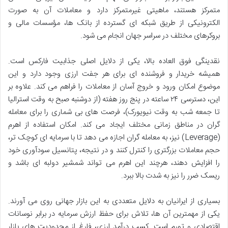
متمرکز هستند، ماهیتی غیرمتمرکز دارد و معاملات آن به صورت
الکترونیکی از طریق شبکه ای گسترده از بانک ها، مؤسسات مالی و
بروکرهای مختلف در سراسر جهان انجام می شود.
نقدینگی فوق العاده بالا، یکی از دلایل اصلی جذابیت فارکس است.
همیشه خریدار و فروشنده ای برای هر جفت ارزی وجود دارد و این
موضوع امکان ورود و خروج آسان از معاملات را فراهم می کند. علاوه بر
این، دسترسی ۲۴ ساعته در پنج روز هفته (از دوشنبه صبح به وقت استرالیا
تا جمعه شب به وقت نیویورک)، فرصت های بی شماری را برای معامله
گران در مناطق زمانی مختلف ایجاد می کند. امکان استفاده از اهرم
(Leverage) نیز، به معامله گران اجازه می دهد تا با سرمایه ای کوچک تر،
حجم معاملات بزرگتری را کنترل کنند و در نتیجه، پتانسیل سودآوری خود
را افزایش دهند، هرچند این اهرم می تواند شمشیر دولبه ای باشد و
ریسک ضرر را نیز به شدت بالا ببرد.
بسیاری از ایرانیان به دلایل متعددی به این بازار جهانی روی می آورند.
یکی از مهمترین آن ها، تلاش برای حفظ ارزش سرمایه در برابر نوسانات
اقتصادی و تورم است. کسب درآمد ارزی، فارغ از محدودیت های بازار