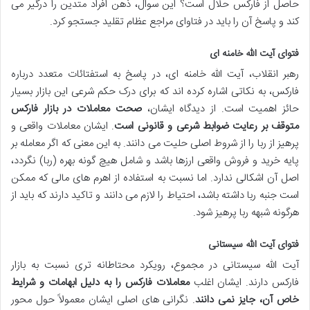
حاصل از فارکس حلال است؟ این سوال، ذهن افراد متدین را درگیر می
کند و پاسخ آن را باید در فتاوای مراجع عظام تقلید جستجو کرد.
فتوای آیت الله خامنه ای
رهبر انقلاب، آیت الله خامنه ای، در پاسخ به استفتائات متعدد درباره
فارکس، به نکاتی اشاره کرده اند که برای درک حکم شرعی این بازار بسیار
حائز اهمیت است. از دیدگاه ایشان،
صحت معاملات در بازار فارکس
متوقف بر رعایت ضوابط شرعی و قانونی است
. ایشان معاملات واقعی و
پرهیز از ربا را از شروط اصلی حلیت می دانند. به این معنی که اگر معامله بر
پایه خرید و فروش واقعی ارزها باشد و شامل هیچ گونه بهره (ربا) نگردد،
اصل آن اشکالی ندارد. اما نسبت به استفاده از اهرم های مالی که ممکن
است جنبه ربا داشته باشد، احتیاط را لازم می دانند و تاکید دارند که باید از
هرگونه شبهه ربا پرهیز شود.
فتوای آیت الله سیستانی
آیت الله سیستانی در مجموع، رویکرد محتاطانه تری نسبت به بازار
فارکس دارند. ایشان اغلب
معاملات فارکس را به دلیل ابهامات و شرایط
خاص آن، جایز نمی دانند
. نگرانی های اصلی ایشان معمولاً حول محور