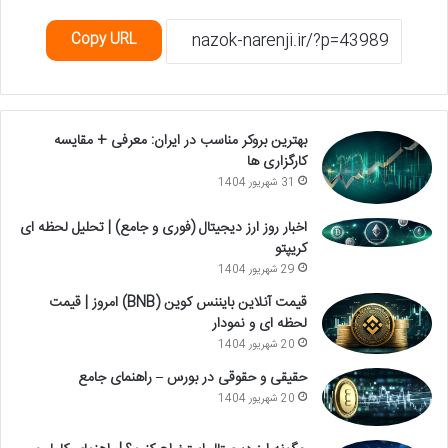
Copy URL
بهترین بروکر مناسب در ایران: معرفی + مقایسه
کارگزاری ها
31 شهریور 1404
اخبار روز ارز دیجیتال (فوری و جامع) | تحلیل لحظه ای
کریپتو
29 شهریور 1404
قیمت آنلاین بایننس کوین (BNB) امروز | قیمت
لحظه ای و نمودار
20 شهریور 1404
حقیقی و حقوقی در بورس – راهنمای جامع
20 شهریور 1404