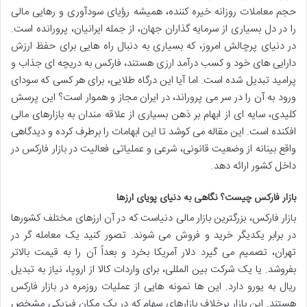
حجم معاملات روزانه خیره کننده، همیشه رؤیای سودآوری و رهایی مالی
را در دل بسیاری از سرمایه گذاران جهان، از جمله ایرانیان، پرورانده است.
در دنیای پرچالش امروز، که بسیاری به دنبال راه هایی برای حفظ ارزش
دارایی های خود و کسب درآمد ارزی هستند، فارکس به دریچه ای جذاب و
پرامید تبدیل شده است. اما آیا این درگاه طلایی، برای هر کسی که سودای
ورود به آن را در سر می پروراند، در ایران مجاز و هموار است؟ این پرسش
کلیدی، سایه ای از ابهام بر ذهن بسیاری از علاقه مندان به بازارهای مالی
افکنده است. این مقاله می کوشد تا این ابهامات را برطرف کرده و دیدگاهی
واقع بینانه از وضعیت قانونی، شرعی و عملیاتی فعالیت در بازار فارکس در
داخل کشور ارائه دهد.
بازار فارکس چیست؟ نگاهی به دنیای پویای ارزها
بازار فارکس، بزرگترین بازار مالی دنیاست که در آن ارزهای مختلف کشورها
در برابر یکدیگر خرید و فروش می شوند. تصور کنید یک معامله گر در
تهران، تصمیم می گیرد دلار آمریکا بخرد و بعداً آن را به قیمت بالاتر
بفروشد. یا یک شرکت بین المللی، برای واردات کالا از اروپا، نیاز به تبدیل
ریال به یورو دارد. این ها نمونه هایی از عملیات روزمره در بازار فارکس
هستند. این بازار برخلاف بازارهای سهام که در یک مکان فیزیکی مشخص