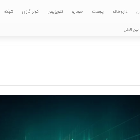
ن
داروخانه
پوست
خودرو
تلویزیون
کولر گازی
شبکه
بین الملل