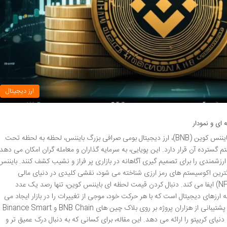
ارز دیجیتال
قیمت آنلاین بایننس کوین (BNB) قیمت آنلاین بایننس کوین (BNB)، ارز دیجیتال بومی صرافی بزرگ بایننس، لحظه به لحظه تحت
ستم گسترده آن قرار دارد. این پویایی، به سرمایه گذاران و معامله گران امکان می دهد
رزشمندی را برای تصمیم گیری آگاهانه در بازاری پر فراز و نشیب کشف کنند. بایننس
 از بزرگترین اکوسیستم های رمز ارزی شناخته می شود، نقشی کلیدی در دنیای مالی
غیرمتمرکز (DeFi) و توکن های غیرقابل تعویض (NFT) ایفا می کند. دنبال کردن قیمت لحظه ای بایننس کوین، تنها رصد یک عدد
رزهای دیجیتال است که با هر حرکت خود، موجی از تغییرات را در بازار ایجاد می
کند. از کاهش کارمزدها در صرافی بایننس گرفته تا پشتیبانی از هزاران پروژه بر روی بلاک چین های BNB Chain و Binance Smart
 از تعامل با دنیای کریپتو را ارائه می دهد. این مقاله، برای کسانی که به دنبال درک عمیق تر و