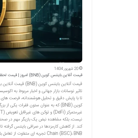
20 شهریور 1404
قیمت آنلاین بایننس کوین (BNB) امروز | قیمت لحظه ای و نمودار
تاثیر نوسانات بازار جهانی و اخبار مربوط به اکوسی
تا با پایش دقیق و تحلیل هوشمندانه، فرصت های ا
کوین (BNB) که به عنوان ستون فقرات یکی
نیست، بلکه مشاهده نبض یک بازیگر مهم در صحنه ا
Chain (BSC)، BNB تجربه ای متفاوت