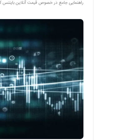
راهنمایی جامع در خصوص قیمت آنلاین بایننس ک