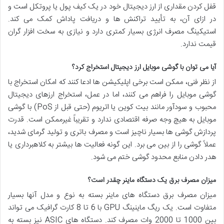
قفل کردن مقداری از ارز دیجیتال خود در یک کیف پول یا پروتکل است و
در ازای آن، به تأیید تراکنش ها و دریافت پاداش کمک می کند.
استیکینگ مصرف انرژی بسیار کمتری دارد و نیازی به سخت افزار گران
قیمت ندارد.
آیا می توان با گوشی موبایل ارز دیجیتال استخراج کرد؟
از نظر فنی، ممکن است برخی اپلیکیشن ها ادعا کنند که امکان استخراج با
گوشی موبایل را فراهم می کنند، اما در عمل، استخراج ارزهای دیجیتال
محبوب و سودآور مانند بیت کوین یا اتریوم (حتی قبل از PoS) با گوشی
موبایل به هیچ وجه صرفه اقتصادی ندارد و تقریباً غیرممکن است. قدرت
پردازش گوشی ها بسیار ناچیز است و مصرف باتری و تولید گرمای شدید،
عملاً گوشی را از بین می برد. این گونه فعالیت ها بیشتر به کلاهبرداری یا
هدر دادن منابع محدود گوشی ختم می شود.
میزان مصرف برق یک دستگاه ماینر چقدر است؟
میزان مصرف برق دستگاه های ماینر بسته به نوع و مدل آنها بسیار
متفاوت است. یک ریگ ماینینگ GPU با 6 تا 8 کارت گرافیک می تواند
بین 1000 تا 2000 وات مصرف کند. دستگاه های ASIC نیز بسته به