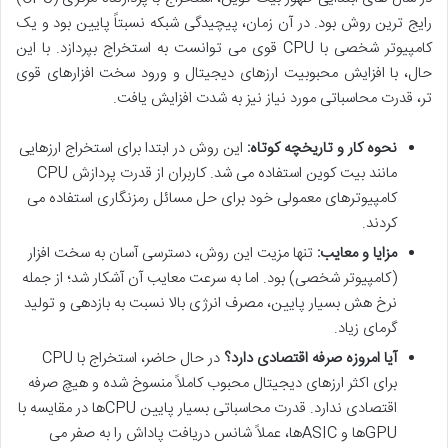
رایج ترین روش بود. در آن زمان، پیچیدگی شبکه نسبتاً پایین بود و یک
کامپیوتر شخصی با CPU قوی می توانست به استخراج بپردازد. با این
حال، با افزایش محبوبیت ارزهای دیجیتال و ورود سخت افزارهای قوی
تر، قدرت محاسباتی مورد نیاز نیز به شدت افزایش یافت.
نحوه کار و تاریخچه کوتاه:
این روش در ابتدا برای استخراج ارزهایی
مانند بیت کوین استفاده می شد. کاربران از قدرت پردازش CPU
کامپیوترهای معمولی خود برای حل مسائل رمزنگاری استفاده می
کردند.
مزایا و معایب:
تنها مزیت این روش، دسترسی آسان به سخت افزار
(کامپیوتر شخصی) بود. اما به سرعت معایب آن آشکار شد؛ از جمله
نرخ هش بسیار پایین، مصرف انرژی بالا نسبت به بازدهی و تولید
گرمای زیاد.
آیا امروزه صرفه اقتصادی دارد؟
در حال حاضر، استخراج با CPU
برای اکثر ارزهای دیجیتال محبوب کاملاً منسوخ شده و هیچ صرفه
اقتصادی ندارد. قدرت محاسباتی بسیار پایین CPUها در مقایسه با
GPUها و ASICها، عملاً شانس دریافت پاداش را به صفر می