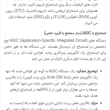
کارت های گرافیک دیگر برای استخراج اتریوم کاربرد ندارند. اما
همچنان برای استخراج ارزهایی مانند اتریوم کلاسیک (ETC)، ریون
کوین (RVN)، فلوکس (FLUX) و ارگو (ERG) مورد استفاده قرار
می گیرند.
استخراج با ASIC (مدار مجتمع با کاربرد خاص)
دستگاه های ASIC (Application-Specific Integrated Circuit) اوج
تخصص در استخراج ارز دیجیتال هستند. این دستگاه ها به طور خاص
برای استخراج یک الگوریتم رمزنگاری واحد طراحی شده اند و در انجام
این کار از هر سخت افزار دیگری کارآمدتر عمل می کنند.
توضیح عملکرد:
یک دستگاه ASIC به گونه ای طراحی شده که تنها
یک الگوریتم خاص (مثلاً SHA-256 برای بیت کوین) را با بالاترین
بازدهی ممکن پردازش کند. این تخصص باعث می شود که آنها
صدها یا حتی هزاران برابر قوی تر از GPUها در استخراج ارزهای
هدف خود باشند.
مزایا:
بالاترین هش ریت، کارایی انرژی فوق العاده بالا (نسبت به
قدرت پردازش)، و در نتیجه سودآوری بیشتر برای ارزهای اصلی که