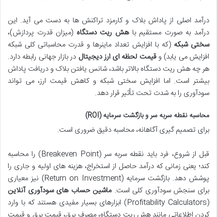
درآمد اصلی از پاداش بلاک و کارمزد تراکنش ها به دست می آید. این
درآمد به صورت مستقیم با
هش ریت دستگاه
(میزان قدرت پردازش)،
سختی شبکه
(که با افزایش تعداد ماینرها و قدرت محاسباتی کلی شبکه
افزایش می یابد) و
قیمت لحظه ای ارز دیجیتال
در بازار جهانی رابطه دارد.
هر چه هش ریت دستگاه بالاتر باشد، شانس یافتن بلاک و دریافت پاداش
بیشتر است. اما افزایش سختی شبکه و کاهش قیمت ارز، می تواند
سودآوری را به شدت تحت تأثیر قرار دهد.
محاسبه نقطه سربه سر و بازگشت سرمایه (ROI)
برای تصمیم گیری آگاهانه، محاسبه دقیق ضروری است.
قبل از شروع، فرد باید نقطه سربه سر (Breakeven Point) را محاسبه
کند؛ یعنی زمانی که درآمد حاصل از استخراج، هزینه های اولیه و جاری را
پوشش دهد. بازگشت سرمایه (Return on Investment) نیز معیاری
برای سنجش سودآوری کلی است.
ماشین حساب های سودآوری آنلاین
(Profitability Calculators) ابزارهای بسیار مفیدی هستند که با وارد
کردن اطلاعاتی مانند هش ریت دستگاه، مصرف برق، قیمت برق و قیمت