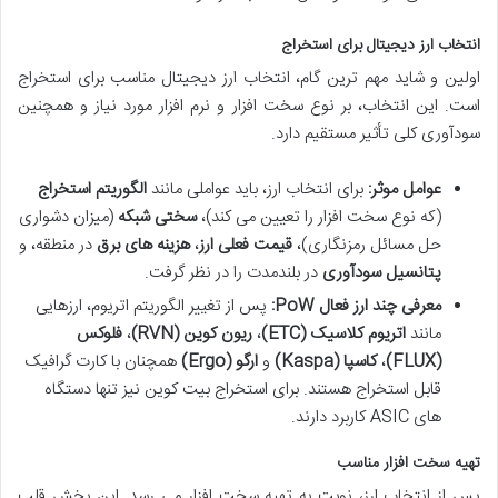
انتخاب ارز دیجیتال برای استخراج
اولین و شاید مهم ترین گام، انتخاب ارز دیجیتال مناسب برای استخراج
است. این انتخاب، بر نوع سخت افزار و نرم افزار مورد نیاز و همچنین
سودآوری کلی تأثیر مستقیم دارد.
عوامل موثر:
برای انتخاب ارز، باید عواملی مانند
الگوریتم استخراج
(که نوع سخت افزار را تعیین می کند)،
سختی شبکه
(میزان دشواری
حل مسائل رمزنگاری)،
قیمت فعلی ارز
،
هزینه های برق
در منطقه، و
پتانسیل سودآوری
در بلندمدت را در نظر گرفت.
معرفی چند ارز فعال PoW:
پس از تغییر الگوریتم اتریوم، ارزهایی
مانند
اتریوم کلاسیک (ETC)
،
ریون کوین (RVN)
،
فلوکس
(FLUX)
،
کاسپا (Kaspa)
و
ارگو (Ergo)
همچنان با کارت گرافیک
قابل استخراج هستند. برای استخراج بیت کوین نیز تنها دستگاه
های ASIC کاربرد دارند.
تهیه سخت افزار مناسب
پس از انتخاب ارز، نوبت به تهیه سخت افزار می رسد. این بخش قلب