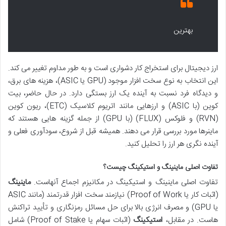
بهترین
ارز دیجیتال برای استخراج کار دشواری است و به طور مداوم تغییر می کند.
این انتخاب به نوع سخت افزار موجود (GPU یا ASIC)، هزینه های برق،
و دیدگاه فرد نسبت به آینده یک ارز بستگی دارد. در حال حاضر، بیت
کوین (با ASIC) و ارزهایی مانند اتریوم کلاسیک (ETC)، ریون کوین
(RVN) و فلوکس (FLUX) (با GPU) از جمله گزینه هایی هستند که
ماینرها مورد بررسی قرار می دهند. همیشه قبل از شروع، سودآوری فعلی و
آینده نگری هر ارز را تحلیل کنید.
تفاوت اصلی ماینینگ و استیکینگ چیست؟
تفاوت اصلی ماینینگ و استیکینگ در مکانیزم اجماع آنهاست.
ماینینگ
(اثبات کار یا Proof of Work) نیازمند سخت افزار قدرتمند (مانند ASIC
یا GPU) و مصرف انرژی بالا برای حل مسائل رمزنگاری و تأیید تراکنش
هاست. در مقابل،
استیکینگ
(اثبات سهام یا Proof of Stake) شامل