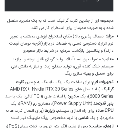
مجموعه ای از چندین کارت گرافیک است که به یک مادربرد متصل
شده و به صورت همزمان برای استخراج کار می کنند.
مزایا:
انعطاف پذیری بالا (امکان استخراج ارزهای مختلف با تغییر
نرم افزار)، دسترسی نسبی به قطعات در بازار (اگرچه نوسان قیمت
دارند) و پتانسیل بازگشت سرمایه در شرایط بازار صعودی.
معایب:
مصرف برق نسبتاً بالا، تولید گرمای قابل توجه و نیاز به
سیستم خنک کننده قوی، تولید صدای زیاد، و نیاز به دانش فنی
برای اسمبل و بهینه سازی ریگ.
تجهیزات لازم:
برای ساخت یک ریگ ماینینگ به چندین
کارت
گرافیک
(مانند مدل های Nvidia RTX 30 Series یا AMD RX
6000 Series)، یک
مادربرد
با اسلات های PCIe کافی، یک یا چند
پاور قدرتمند
(Power Supply Unit)، مقداری
رم
(RAM)، یک
CPU ساده
برای راه اندازی سیستم،
رایزرها
(برای اتصال کارت ها به
مادربرد)، و یک
شاسی
یا فریم مخصوص ریگ ماینینگ نیاز است.
ارزهای مناسب:
پس از تغییر الگوریتم اتریوم به اثبات سهام (PoS)،