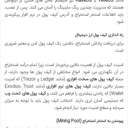
مانند
HiveOS
یا
RaveOS
نیز سیستم عامل های مبتنی بر لینوکس
هستند که مدیریت چندین ریگ ماینینگ را آسان می کنند. پس از نصب،
باید اطلاعات استخر استخراج و آدرس کیف پول در نرم افزار پیکربندی
شود.
راه اندازی کیف پول ارز دیجیتال
برای دریافت پاداش استخراج، داشتن یک کیف پول امن و معتبر ضروری
است.
امنیت کیف پول از اهمیت بالایی برخوردار است، زیرا تمام درآمد استخراج
در آن نگهداری می شود. انواع مختلفی از کیف پول ها وجود دارند، از
جمله
کیف پول های سخت افزاری
(مانند Ledger و Trezor) که امنیت
بسیار بالایی دارند،
کیف پول های نرم افزاری
(مانند Exodus، Trust
Wallet) که راحتی بیشتری را فراهم می کنند، و
کیف پول های تحت وب
که دسترسی آسان تری دارند. انتخاب کیف پول باید با توجه به میزان
سرمایه و سطح امنیت مورد نیاز انجام شود.
پیوستن به استخر استخراج (Mining Pool)