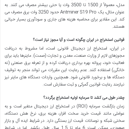
مدل، معمولاً از 1500 تا 3500 وات یا حتی بیشتر مصرف می کنند. به
عنوان مثال، یک Antminer S19 Pro حدود 3250 وات برق مصرف می
کند. این مقادیر برای محاسبه هزینه های جاری و سودآوری بسیار حیاتی
هستند.
قوانین استخراج در ایران چگونه است و آیا مجوز نیاز است؟
در ایران، استخراج ارز دیجیتال قانونی است، اما مشروط به دریافت
مجوزهای لازم از وزارت صنعت، معدن و تجارت (صمت). ماینرها باید برای
فعالیت خود، پروانه بهره برداری دریافت کرده و از تعرفه برق صنعتی (نه
خانگی) استفاده کنند. عدم رعایت این مقررات می تواند منجر به توقیف
دستگاه ها و برخورد قانونی شود. همچنین واردات دستگاه های ماینر نیز
نیازمند رعایت قوانین گمرکی و ثبت سفارش است.
چقدر طول می کشد تا سرمایه اولیه استخراج برگردد؟
زمان بازگشت سرمایه (ROI) در استخراج ارز دیجیتال متغیر است و به
عواملی مانند قیمت خرید سخت افزار، هزینه برق، نرخ هش دستگاه،
سختی شبکه و نوسانات قیمت ارز بستگی دارد. در شرایط ایده آل و بازار
صعودی، ممکن است 6 ماه تا 1.5 سال طول بکشد. اما در شرایط