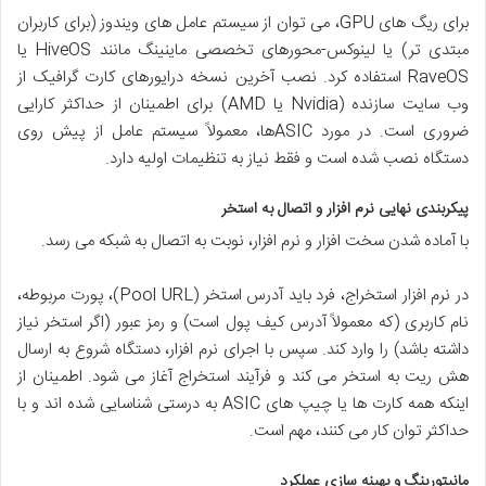
برای ریگ های GPU، می توان از سیستم عامل های ویندوز (برای کاربران
مبتدی تر) یا لینوکس-محورهای تخصصی ماینینگ مانند HiveOS یا
RaveOS استفاده کرد. نصب آخرین نسخه درایورهای کارت گرافیک از
وب سایت سازنده (Nvidia یا AMD) برای اطمینان از حداکثر کارایی
ضروری است. در مورد ASICها، معمولاً سیستم عامل از پیش روی
دستگاه نصب شده است و فقط نیاز به تنظیمات اولیه دارد.
پیکربندی نهایی نرم افزار و اتصال به استخر
با آماده شدن سخت افزار و نرم افزار، نوبت به اتصال به شبکه می رسد.
در نرم افزار استخراج، فرد باید آدرس استخر (Pool URL)، پورت مربوطه،
نام کاربری (که معمولاً آدرس کیف پول است) و رمز عبور (اگر استخر نیاز
داشته باشد) را وارد کند. سپس با اجرای نرم افزار، دستگاه شروع به ارسال
هش ریت به استخر می کند و فرآیند استخراج آغاز می شود. اطمینان از
اینکه همه کارت ها یا چیپ های ASIC به درستی شناسایی شده اند و با
حداکثر توان کار می کنند، مهم است.
مانیتورینگ و بهینه سازی عملکرد