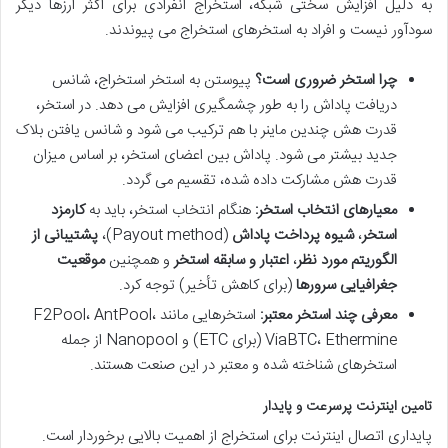
به دلیل افزایش سختی شبکه، استخراج انفرادی برای اکثر ارزها دیگر
سودآور نیست و افراد به استخرهای استخراج می پیوندند.
چرا استخر ضروری است؟
پیوستن به استخر استخراج، شانس
دریافت پاداش را به طور چشمگیری افزایش می دهد. در استخر،
قدرت هش چندین ماینر با هم ترکیب می شود و شانس یافتن بلاک
جدید بیشتر می شود. پاداش بین اعضای استخر، بر اساس میزان
قدرت هش مشارکت داده شده، تقسیم می گردد.
معیارهای انتخاب استخر:
هنگام انتخاب استخر، باید به
کارمزد
استخر
،
شیوه پرداخت پاداش
(Payout method)،
پشتیبانی از
الگوریتم مورد نظر
،
اعتبار و سابقه استخر
و همچنین
موقعیت
جغرافیایی سرورها
(برای کاهش تأخیر) توجه کرد.
معرفی چند استخر معتبر:
استخرهایی مانند F2Pool، AntPool،
ViaBTC، Ethermine (برای ETC) و Nanopool از جمله
استخرهای شناخته شده و معتبر در این صنعت هستند.
تامین اینترنت پرسرعت و پایدار
پایداری اتصال اینترنت برای استخراج از اهمیت بالایی برخوردار است.