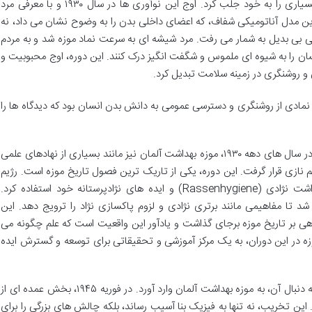
های نوآورانه و روش های تعاملی آن، توجه بسیاری را به خود جلب کرد. اوج این نوآوری ها در سال ۱۹۳۰ و با معرفی مرد
Gläserner) رقم خورد. این مدل آناتومیکی شفاف، که اعضای داخلی بدن را به وضوح نشان می داد، نه
زشی بی بدیل به شمار می رفت. مرد شیشه ای به سرعت نماد موزه شد و به مردم
سان را به شیوه ای ملموس و شگفت انگیز درک کنند. این دوره، اوج محبوبیت و
ش و روشنگری در زمینه سلامت تبدیل کرد.
 نمادی از روشنگری و دسترسی عمومی به دانش بدن انسان بود که دیدگاه ها را
با قدرت گرفتن ناسیونال سوسیالیسم در آلمان در سال های دهه ۱۹۳۰، موزه بهداشت آلمان نیز مانند بسیاری از نهادهای علمی
 نازی قرار گرفت. این دوره، یکی از تاریک ترین فصول تاریخ موزه است. رژیم
نازی از موزه به عنوان ابزاری برای ترویج بهداشت نژادی (Rassenhygiene) و ایده های نژادپرستانه خود استفاده کرد.
 تا مفاهیمی مانند برتری نژادی و لزوم پاکسازی نژاد را ترویج دهد. این
اهی بر تاریخ موزه برجای گذاشت و یادآور این واقعیت است که علم چگونه می
وزه در این دوران، به یک مرکز آموزشی و تحقیقاتی برای توسعه و گسترش ایده
جنگ جهانی دوم ضربه ای مهلک به درسدن و به دنبال آن، به موزه بهداشت آلمان وارد آورد. در فوریه ۱۹۴۵، بخش عمده ای از
این تخریب، نه تنها به فیزیک بنا آسیب رساند، بلکه چالش های بزرگی را برای