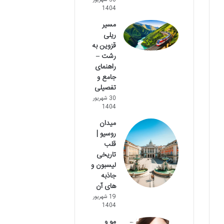
30 شهریور
1404
مسیر
ریلی
قزوین به
رشت –
راهنمای
جامع و
تفصیلی
30 شهریور
1404
میدان
روسیو |
قلب
تاریخی
لیسبون و
جاذبه
های آن
19 شهریور
1404
مو و