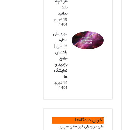
هر آنچه
باید
بدانید
18 شهریور
1404
موزه ملی
ستاره
شناسی |
راهنمای
جامع
بازدید و
نمایشگاه
ها
16 شهریور
1404
آخرین دیدگاه‌ها
علی
در
ویزای توریستی قبرس