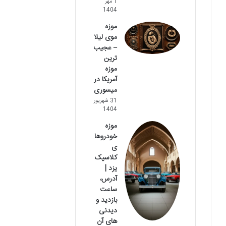
1 مهر
1404
موزه
موی لیلا
– عجیب
ترین
موزه
آمریکا در
میسوری
31 شهریور
1404
موزه
خودروها
ی
کلاسیک
یزد |
آدرس،
ساعت
بازدید و
دیدنی
های آن