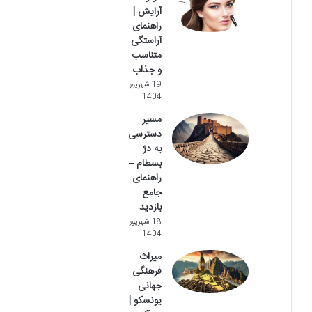
آرایش |
راهنمای
آراستگی
متناسب
و جذاب
19 شهریور
1404
مسیر
دسترسی
به دژ
بسطام –
راهنمای
جامع
بازدید
18 شهریور
1404
میراث
فرهنگی
جهانی
یونسکو |