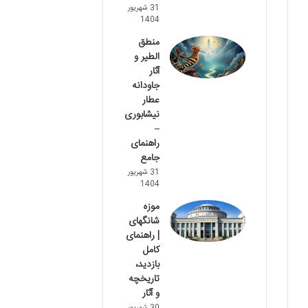
31 شهریور
1404
منطق
الطیر و
آثار
جاودانه
عطار
نیشابوری
–
راهنمای
جامع
31 شهریور
1404
موزه
شانگهای
| راهنمای
کامل
بازدید،
تاریخچه
و آثار