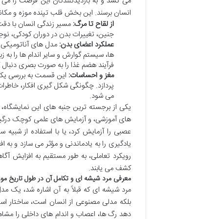
می کشد و به بازدیدکنندگان این فرصت را می 
انسان برسند. این بخش قلب تپنده موزه و مکان
از لقاح تا مرگ:
مسیر زندگی انسان با دقت
جنین، تغییرات بدن در دوران کودکی، نوجو
عملکرد اعضای بدن:
مدل های آناتومیکی د
ها، سیستم گوارش و سایر اندام ها را به 
فرآیند هضم غذا را به صورت بصری دنبال ک
مغز و احساسات:
این قسمت به بررسی یکی 
پردازد. چگونگی شکل گیری افکار، خاطرات،
می شود.
یکی از برجسته ترین جنبه های این نمایشگاه
های آموزشی، و آزمایش های علمی کوچک درگیر 
عصبی را آزمایش کرد، یا با استفاده از شبیه 
یادگیری را به یادماندنی و مؤثر می سازد و به 
رویکرد تعاملی، به طور مستقیم به افزایش آگا
کشف می یابند.
معرفی مرد شیشه ای و تکامل آن در طول تاریخ موز
مرد شیشه ای که قبلاً به آن اشاره شد، یک م
بلکه مدلی مصنوعی از انسان است، ساختار است