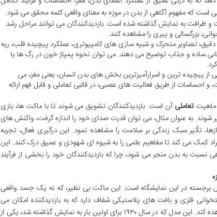
دهد که به درکی عمیق از عملکرد اعضای بدن، مغز، احساسات و فرایند تکامل
ی است که مفهوم آگاهی از بدن در موزه به معنای واقعی کلمه محقق می شود.
 و ظرافت به نمایش گذاشته شده است. بازدیدکنندگان می توانند مراحل رشد
انی، بزرگسالی و پیری را مشاهده کنند.
قیق، تصاویر متحرک و شبیه سازی های کامپیوتری، عملکرد پیچیده قلب، ریه
زبانی ساده و جذاب توضیح می دهند. می توان نحوه پمپاژ خون در رگ ها یا
رد.
از پیچیده ترین و اسرارآمیزترین بخش های بدن انسان، یعنی مغز، می
 و احساسات از طریق فعالیت های عصبی، در قالبی تعاملی و قابل فهم ارائه
، ماهیت
تعاملی
آن است. بازدیدکنندگان تشویق می شوند تا با ماکت ها، بازی
شوند. به عنوان مثال، می توان قدرت صدای خود را اندازه گرفت، واکنش های
سازها، تأثیر سبک زندگی بر سلامت را مشاهده نمود. این درگیری فعال، تجربه
افراد کمک می کند تا مفاهیم علمی را به شیوه ای شهودی و عمیق درک کنند. این
هی نسبت به بدن منجر می شود، چرا که بازدیدکنندگان خود را بخشی از فرآیند
ه
دل برجسته در این نمایشگاه است. این ماکت بی نظیر، که نه یک جسد واقعی
خوانی فلزی و بافت های پلاستیکی شفاف دارد که به بازدیدکننده امکان می
دهد رگ ها، اعصاب و اندام های داخلی را مشاهده کند. این مدل که در سال ۱۹۳۰ برای اولین بار به نمایش گذاشته شد، یکی از