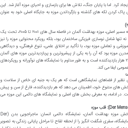
د کرد. اما با پایان جنگ، تلاش ها برای بازسازی و احیای موزه آغاز شد. این
ی پاک کردن لکه های گذشته و بازگرداندن موزه به جایگاه اصلی خود به عنوان
پس از دهه ها تلاش برای بازسازی و بازگشت به مسیر اصلی، موزه بهداشت آلمان در فاصله سال های ۲۰۰۱ تا ۲۰۰۵، تحت یک
نه تنها شامل نوسازی فیزیکی ساختمان بود، بلکه رویکرد محتوایی موزه را نیز
ی و تعاملی موزه بود، با تأکید بر اخلاق علمی، تنوع فرهنگی، و دیدگاهی
رن موزه بود که آن را به یکی از پیشروترین و پربازدیدترین موزه های آلمان
تبدیل کرد. موزه اکنون سالانه میزبان بیش از ۲۸۰ هزار بازدیدکننده است و به طور مداوم با نمایشگاه های نوآورانه و رویکردهای
مومی ایفا می کند.
ی
ی نظیر از فضاهای نمایشگاهی است که هر یک به جنبه ای خاص از سلامت و
 بخش های متنوع خود، اطمینان می دهد که هر بازدیدکننده، فارغ از سن و پیش
. در ادامه، به معرفی بخش های اصلی و نمایشگاه های دائمی این موزه می
بدون شک، پرطرفدارترین و تأثیرگذارترین بخش موزه بهداشت آلمان، نمایشگاه دائمی انسان: ماجراجویی بدن (Der
Mensch:) است. این نمایشگاه، سفری شگفت انگیز را از لحظه لقاح تا مراحل پایانی زندگی به تصویر