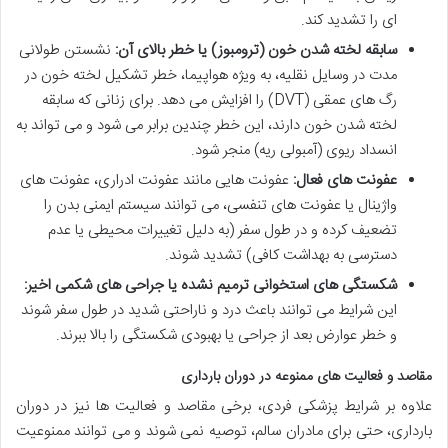
ای را تشدید کند.
سابقه لخته شدن خون (ترومبوز) یا خطر بالای آن:
نشستن طولانی
مدت در وسایل نقلیه، به ویژه هواپیما، خطر تشکیل لخته خون در
رگ های عمقی (DVT) را افزایش می دهد. برای زنانی که سابقه
لخته شدن خون دارند، این خطر چندین برابر می شود و می تواند به
انسداد ریوی (آمبولی ریه) منجر شود.
عفونت های فعال:
عفونت هایی مانند عفونت ادراری، عفونت های
واژینال یا عفونت های تنفسی، می توانند سیستم ایمنی بدن را
تضعیف کرده و در طول سفر (به دلیل تغییرات محیطی یا عدم
دسترسی به بهداشت کافی) تشدید شوند.
شکستگی های استخوانی ترمیم نشده یا جراحی های شکمی اخیر:
این شرایط می توانند باعث درد و ناراحتی شدید در طول سفر شوند
و خطر عوارض بعد از جراحی یا بهبودی شکستگی را بالا ببرند.
مقاصد و فعالیت های ممنوعه در دوران بارداری
علاوه بر شرایط پزشکی فردی، برخی مقاصد و فعالیت ها نیز در دوران
بارداری، حتی برای مادران سالم، توصیه نمی شوند و می توانند ممنوعیت