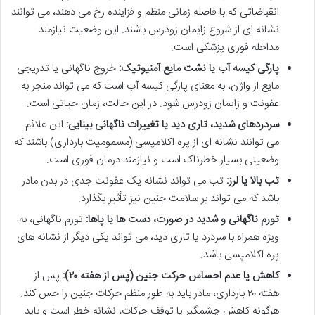
انقباضاتی که با فاصله زمانی منظم و فزاینده رخ می دهند، می توانند
نشانه ای از شروع زایمان زودرس باشند. این وضعیت نیازمند
مداخله فوری پزشکی است.
پارگی کیسه آب یا نشت مایع آمنیوتیک:
خروج ناگهانی یا تدریجی
مایع از واژن، به معنای پارگی کیسه آب است که می تواند منجر به
عفونت و زایمان زودرس شود. در این حالت، زمان حیاتی است.
سردردهای شدید، تاری دید یا تغییرات ناگهانی بینایی:
این علائم
می توانند نشانه ای از پره اکلامپسی (مسمومیت بارداری) باشند که
وضعیتی بسیار خطرناک است و نیازمند درمان فوری است.
تب بالا یا لرز:
تب می تواند نشانه یک عفونت جدی در بدن مادر
باشد که می تواند بر سلامت جنین نیز تأثیر بگذارد.
تورم ناگهانی و شدید در صورت، دست ها یا پاها:
تورم ناگهانی، به
ویژه همراه با سردرد یا تاری دید، می تواند یکی دیگر از نشانه های
پره اکلامپسی باشد.
کاهش یا عدم احساس حرکت جنین (پس از هفته ۲۰):
پس از
هفته ۲۰ بارداری، مادر باید به طور منظم حرکات جنین را حس کند.
هرگونه کاهش چشمگیر یا توقف حرکات، نشانه خطر است و باید