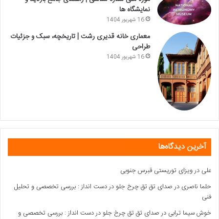
نمایشگاه ها
16 شهریور 1404
معماری خانه قدیری رشت | تاریخچه، سبک و جزئیات
طراحی
16 شهریور 1404
آخرین دیدگاه‌ها
علی
در
ویزای توریستی قبرس جنوبی
حلما ناصری
در
صدای تق تق چرخ جلو در دست انداز : بررسی تخصصی و تحلیل
فنی
خوش سیما ترابی
در
صدای تق تق چرخ جلو در دست انداز : بررسی تخصصی و