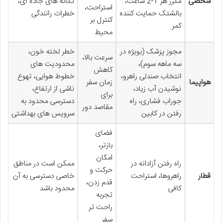
شخصی
مکرر هر 1-2 ساعت،
تکانه های جاده ای،
استراحت،
بالشتک حمایت کننده
خطرات رانندگی
کنترل بر
کمر
محیط
مجوز پزشک (بویژه در
خطر لخته خون،
سرعت بالا،
سه ماهه سوم)،
محدودیت های
کاهش
انتخاب صندلی راهرو،
خطوط هوایی، تهوع
هواپیما
زمان سفر
نوشیدن آب زیاد،
ناشی از ارتفاع،
برای
جوراب فشاری، راه
دسترسی محدود به
مقاصد دور
رفتن در کابین
سرویس های بهداشتی
فضای
بازتر،
امکان
راه رفتن آزادانه در
ممکن است در مناطق
حرکت و
قطار
راهروها، استراحت
خاصی دسترسی به آن
قدم زدن،
کافی
محدود باشد
تجربه
راحت تر
سفر