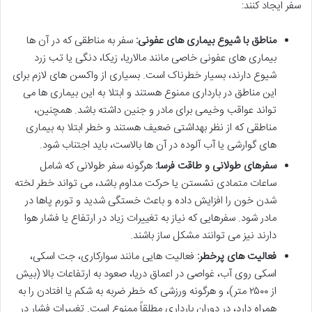
سفر ایجاد کنند:
مناطق با شیوع بیماری های عفونی:
سفر به مناطقی که در آن ها
بیماری های عفونی خاصی مانند مالاریا، زیکا، دنگی یا تب زرد
شیوع دارند، بسیار خطرناک است. بسیاری از واکسن های لازم برای
این مناطق در بارداری ممنوع هستند و ابتلا به این بیماری ها می
تواند عواقب وخیمی برای مادر و جنین داشته باشد. همچنین،
مناطقی که از نظر بهداشتی ضعیف هستند و خطر ابتلا به بیماری
های گوارشی یا آب آلوده در آن ها بالاست، باید اجتناب شود.
سفرهای طولانی و طاقت فرسا:
هرگونه سفر طولانی که شامل
ساعات متمادی نشستن یا حرکت مداوم باشد، می تواند خطر لخته
شدن خون را افزایش داده و باعث خستگی شدید و تورم پاها در
مادر شود. سفرهایی که نیاز به تغییرات زیاد در ارتفاع یا فشار هوا
دارند نیز می توانند مشکل ساز باشند.
فعالیت های پرخطر:
فعالیت هایی مانند سوارکاری، جت اسکی،
اسکی روی آب، غواصی در اعماق دریا، صعود به ارتفاعات بالا (بیش
از ۲۵۰۰ متر)، و هرگونه ورزشی که خطر ضربه به شکم یا افتادن را به
همراه دارد، در دوران بارداری مطلقاً ممنوع است. تغییرات فشار در