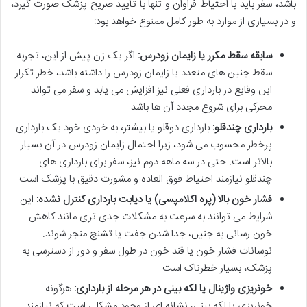
باشد، سفر باید با احتیاط فراوان و تنها با تأیید صریح پزشک صورت گیرد،
و در بسیاری از موارد به طور کامل ممنوع خواهد بود:
سابقه سقط مکرر یا زایمان زودرس:
اگر یک زن پیش از این، تجربه
سقط جنین های متعدد یا زایمان زودرس را داشته باشد، خطر تکرار
این وقایع در بارداری فعلی نیز افزایش می یابد و سفر می تواند
محرکی برای شروع مجدد آن ها باشد.
بارداری چندقلو:
بارداری دوقلو یا بیشتر، به خودی خود یک بارداری
پرخطر محسوب می شود، زیرا احتمال زایمان زودرس در آن بسیار
بالاتر است. حتی در سه ماهه دوم نیز، سفر برای بارداری های
چندقلو نیازمند احتیاط فوق العاده و مشورت دقیق با پزشک است.
فشار خون بالا (پره اکلامپسی) یا دیابت بارداری کنترل نشده:
این
شرایط می توانند به سرعت به مشکلات جدی تری مانند کاهش
خون رسانی به جنین، جدا شدن جفت یا تشنج منجر شوند.
نوسانات فشار خون یا قند خون در طول سفر و دور از دسترسی به
پزشک، بسیار خطرناک است.
خونریزی واژینال یا لکه بینی در هر مرحله از بارداری:
هرگونه
خونریزی یا لکه بینی، نشانه ای از وجود مشکلی است که نیازمند