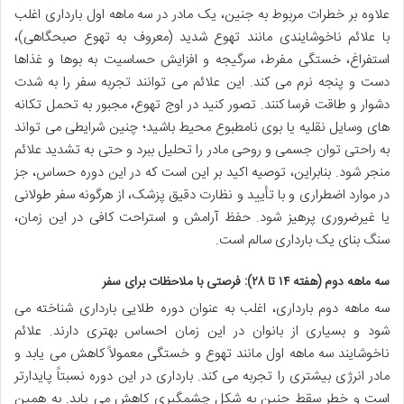
علاوه بر خطرات مربوط به جنین، یک مادر در سه ماهه اول بارداری اغلب
با علائم ناخوشایندی مانند تهوع شدید (معروف به تهوع صبحگاهی)،
استفراغ، خستگی مفرط، سرگیجه و افزایش حساسیت به بوها و غذاها
دست و پنجه نرم می کند. این علائم می توانند تجربه سفر را به شدت
دشوار و طاقت فرسا کنند. تصور کنید در اوج تهوع، مجبور به تحمل تکانه
های وسایل نقلیه یا بوی نامطبوع محیط باشید؛ چنین شرایطی می تواند
به راحتی توان جسمی و روحی مادر را تحلیل ببرد و حتی به تشدید علائم
منجر شود. بنابراین، توصیه اکید بر این است که در این دوره حساس، جز
در موارد اضطراری و با تأیید و نظارت دقیق پزشک، از هرگونه سفر طولانی
یا غیرضروری پرهیز شود. حفظ آرامش و استراحت کافی در این زمان،
سنگ بنای یک بارداری سالم است.
سه ماهه دوم (هفته ۱۴ تا ۲۸): فرصتی با ملاحظات برای سفر
سه ماهه دوم بارداری، اغلب به عنوان دوره طلایی بارداری شناخته می
شود و بسیاری از بانوان در این زمان احساس بهتری دارند. علائم
ناخوشایند سه ماهه اول مانند تهوع و خستگی معمولاً کاهش می یابد و
مادر انرژی بیشتری را تجربه می کند. بارداری در این دوره نسبتاً پایدارتر
است و خطر سقط جنین به شکل چشمگیری کاهش می یابد. به همین