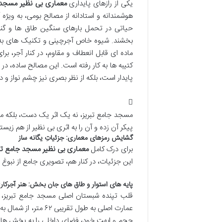
یکی از رازهای پایداری
معماری بی نظیر مسجد ج
هوشمندانه و استادانه از مصالح بومی، به ویژ
حیاتی در تحمل بارهای سنگین طاق ها و گنبده
بخشند. شیوه خاص آجرچینی و تکنیک های به کار
ماده ای قابل انعطاف و مقاوم، در کنار آجر،
کتیبه ها به کار رفته است. این مصالح ساده، در 
پایدار است، بلکه از نظر بصری نیز چشم نواز و 
مسجد جامع تبریز، نه یک اثر یک دست، بلکه موز
پیکر آن زده و آن را به اثری بی نظیر از هم زی
گشایش رمزهای معماری: جزئیاتِ یگانه ساز
برای درک کامل
معماری بی نظیر مسجد جامع تبر
این جزئیات، در کنار هم، تصویری جامع از نبوغ ه
پایه های استوار و طاق های جان بخش: هنر آجرکاری
قلب تپنده شبستان اصلی مسجد جامع تبریز،
عمارت اصلی به طول تق
حجم و ابهت خود، فضای داخلی را به بخش های 