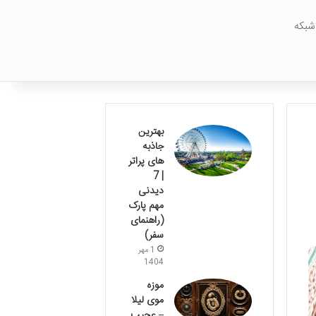
شبکه
بهترین
جاذبه
های پراتر
| 7
دیدنی
مهم پارک
(راهنمای
سفر)
1 مهر
1404
موزه
موی لیلا
– عجیب