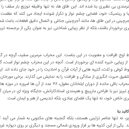
دی بی نظیری بنا شده اند. این طاق ها، نه تنها وظیفه توزیع بار سقف را ب
یبا و ریتمیک خود، فضایی چشم نواز و تکرار شونده ایجاد می کنند که عظمت 
رچینی در این طاق ها، مانند آجرچینی جناغی و اتصال دقیق قطعات، باعث شد
ی برخوردار باشند، بلکه از نظر زیبایی شناختی نیز به عنوان یکی از برجسته تری
 اوج ظرافت و معنویت در این بناست. این محراب مرمرین سفید، گرچه در گذ
 زیبایی خیره کننده ای برخوردار است. آنچه در این محراب چشم نواز است، گ
کوفی و ثلث، کتیبه هایی از آیات قرآن و احادیث را در خود جای داده اند. ای
 تلفیق حیرت انگیزی از سادگی و ظرافت را به نمایش می گذارند. برخی مورخان 
باستان شناسان معتقدند که از میان حدود ۴۲ محراب باقی مانده از دوران ایلخانان مغول، ۳۸ عدد از آن ها امروزه در مو
یز نیز با طراحی مارپیچ و هنرمندی استادکارانش، جایگاه ویژه ای در میان آ
 بری خاص خود، نه تنها یک فضای عبادی، بلکه تندیسی از هنر و ایمان است.
لبد بنا
 نه تنها عناصر تزئینی هستند، بلکه گنجینه های مکتوبی به شمار می آیند ک
د. یکی از این کتیبه ها بر فراز ورودی شمالی مسجد و دیگری بر روی دیواره غرب