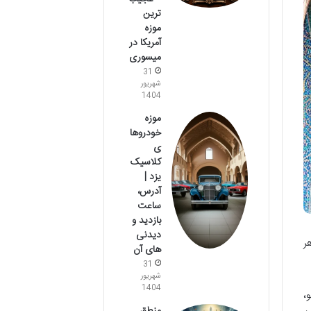
ترین
موزه
آمریکا در
میسوری
31
شهریور
1404
موزه
خودروها
ی
کلاسیک
یزد |
آدرس،
ساعت
بازدید و
دیدنی
ر
های آن
31
شهریور
1404
،