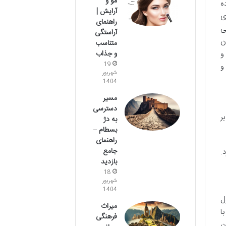
مو و
ه
آرایش |
ی
راهنمای
ی
آراستگی
ن
متناسب
و
و جذاب
19
و
شهریور
1404
مسیر
دسترسی
ر
به دژ
بسطام –
راهنمای
جامع
.
بازدید
18
شهریور
1404
ل
میراث
با
فرهنگی
ن