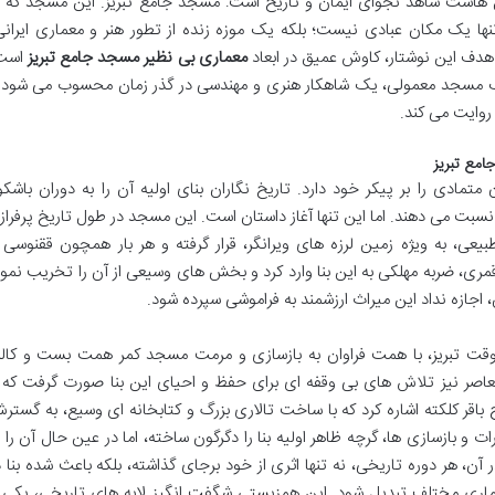
ل هاست شاهد نجوای ایمان و تاریخ است: مسجد جامع تبریز. این مسجد که ب
ها یک مکان عبادی نیست؛ بلکه یک موزه زنده از تطور هنر و معماری ایرانی
هدف این نوشتار، کاوش عمیق در ابعاد
معماری بی نظیر مسجد جامع تبریز
است
ز یک مسجد معمولی، یک شاهکار هنری و مهندسی در گذر زمان محسوب می شود 
روایت می کند.
امع تبریز
تمادی را بر پیکر خود دارد. تاریخ نگاران بنای اولیه آن را به دوران باشکو
 می دهند. اما این تنها آغاز داستان است. این مسجد در طول تاریخ پرفراز 
عی، به ویژه زمین لرزه های ویرانگر، قرار گرفته و هر بار همچون ققنوسی ا
سته است. زلزله سال ۱۱۹۳ هجری قمری، ضربه مهلکی به این بنا وارد کرد و بخش های وسیعی از آن را تخریب نمو
 اجازه نداد این میراث ارزشمند به فراموشی سپرده شود.
 وقت تبریز، با همت فراوان به بازسازی و مرمت مسجد کمر همت بست و کالب
معاصر نیز تلاش های بی وقفه ای برای حفظ و احیای این بنا صورت گرفت که ا
باقر کلکته اشاره کرد که با ساخت تالاری بزرگ و کتابخانه ای وسیع، به گستر
و بازسازی ها، گرچه ظاهر اولیه بنا را دگرگون ساخته، اما در عین حال آن را ب
ن، هر دوره تاریخی، نه تنها اثری از خود برجای گذاشته، بلکه باعث شده بنا د
اری مختلف تبدیل شود. این همزیستی شگفت انگیز لایه های تاریخی، یکی ا