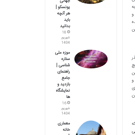
جهانی
ه
یونسکو |
هر آنچه
و
باید
ه
بدانید
ن
18
شهریور
1404
موزه ملی
ر
ستاره
چ
شناسی |
راهنمای
ن
جامع
و
بازدید و
زه های
نمایشگاه
ن
ها
16
شهریور
1404
ه
معماری
خانه
ی