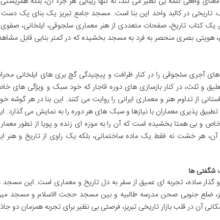
معنای واقعی کلمه بی نظیر می کند، نه تنها زیبایی هر جزء آن، بلکه همزیستی 
ف تاریخی در کالبد واحد این بنا است. مسجد جامع تبریز یک بنای یک دست 
یک کتاب تاریخ، صفحات متعددی از هنر معماری سلجوقی، ایلخانی، صفوی 
ی، هویتی بصری منحصر به فرد به مسجد بخشیده که در کمتر بنایی قابل مشاهد
ای آجری سلجوقی را در کنار ظرافت و پیچیدگی گچ بری های ایلخانی محرا
یق و ثلث، در کنار بازسازی های دوره قاجار که خود سبک و ویژگی های خا
تانی از تداوم هنر و معماری ایرانی را روایت می کنند. این بنا در هر گوشه خود
 تطبیق پذیری معماران با نیازها و سبک های هر دوره را به نمایش می گذارد. ای
خاص و بی همتا بخشیده است که آن را به موزه ای زنده و پویا از تطور معمار
ر آن، هر خشت نه فقط یک ماده ساختمانی، بلکه یک راوی از تاریخ و هنر ای
ف شگفتی ها
 و گذار ساده، تجربه ای عمیق از سفر به دل تاریخ و معماری است. این مسجد د
بریز، ضلع جنوبی صحن مدرسه طالبیه و بین مسجد حجت الاسلام و مسجد میرز
انی آن در قلب بازار تاریخی تبریز، فرصتی بی نظیر برای تجربه همزمان دو جاذب