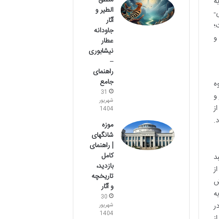
منطق
ه
الطیر و
-
آثار
؛
جاودانه
و
عطار
نیشابوری
–
راهنمای
جامع
ه
31
و
شهریور
ز
1404
د.
موزه
شانگهای
| راهنمای
کامل
د
بازدید،
ز
تاریخچه
ش
و آثار
ه
30
ر
شهریور
1404
ز