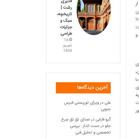
قدیری
ز
رشت |
ن
تاریخچه،
 به دستور مستقیم شاه سلطان حسین صفوی در سال ۱۱۰۶
سبک و
ت
جزئیات
طراحی
و
16
شهریور
1404
ی
،
ا
ای
آخرین دیدگاه‌ها
ه
ت
علی
در
ویزای توریستی قبرس
جنوبی
ر
گیو فارابی
در
صدای تق تق چرخ
جلو در دست انداز : بررسی
تخصصی و تحلیل فنی