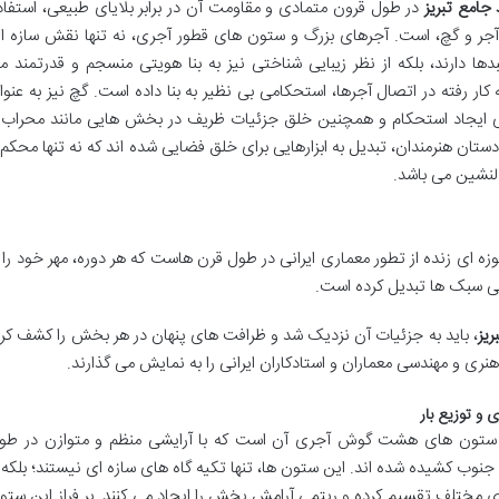
امع تبریز
در طول قرون متمادی و مقاومت آن در برابر بلایای طبیعی، استفاد
ه آجر و گچ، است. آجرهای بزرگ و ستون های قطور آجری، نه تنها نقش سازه ا
ا دارند، بلکه از نظر زیبایی شناختی نیز به بنا هویتی منسجم و قدرتمند م
 رفته در اتصال آجرها، استحکامی بی نظیر به بنا داده است. گچ نیز به عنوا
 برای ایجاد استحکام و همچنین خلق جزئیات ظریف در بخش هایی مانند محراب 
دستان هنرمندان، تبدیل به ابزارهایی برای خلق فضایی شده اند که نه تنها محکم 
دلنشین می باشد.
ه ای زنده از تطور معماری ایرانی در طول قرن هاست که هر دوره، مهر خود را ب
ستی سبک ها تبدیل کرده است.
یز
، باید به جزئیات آن نزدیک شد و ظرافت های پنهان در هر بخش را کشف کرد
نری و مهندسی معماران و استادکاران ایرانی را به نمایش می گذارند.
 و توزیع بار
 ستون های هشت گوش آجری آن است که با آرایشی منظم و متوازن در طو
ریبی ۶۲ متر، از شمال به جنوب کشیده شده اند. این ستون ها، تنها تکیه گاه های سازه ای نیستند؛ بلکه 
مختلف تقسیم کرده و ریتمی آرامش بخش را ایجاد می کنند. بر فراز این ستو