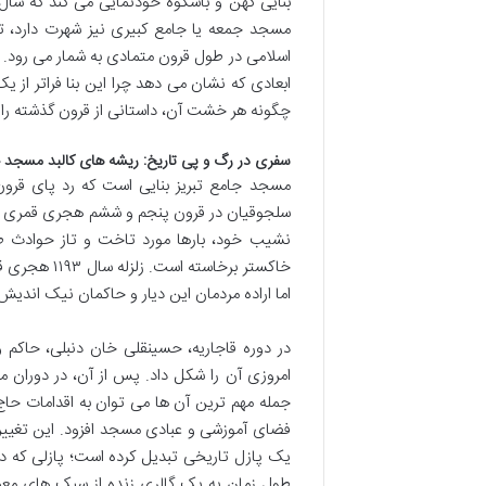
بنایی کهن و باشکوه خودنمایی می کند که سا
مسجد جمعه یا جامع کبیری نیز شهرت دارد، تن
اسلامی در طول قرون متمادی به شمار می رود. 
ابعادی که نشان می دهد چرا این بنا فراتر ا
چگونه هر خشت آن، داستانی از قرون گذشته را 
سفری در رگ و پی تاریخ: ریشه های کالبد مسجد ج
مسجد جامع تبریز بنایی است که رد پای قرون م
سلجوقیان در قرون پنجم و ششم هجری قمری نسبت
نشیب خود، بارها مورد تاخت و تاز حوادث طبی
خاکستر برخا
اما اراده مردمان این دیار و حاکمان نیک اندیش،
در دوره قاجاریه، حسینقلی خان دنبلی، حاکم
امروزی آن را شکل داد. پس از آن، در دوران 
جمله مهم ترین آن ها می توان به اقدامات حاج 
فضای آموزشی و عبادی مسجد افزود. این تغییرات 
یک پازل تاریخی تبدیل کرده است؛ پازلی که در آ
طول زمان به یک گالری زنده از سبک های معم