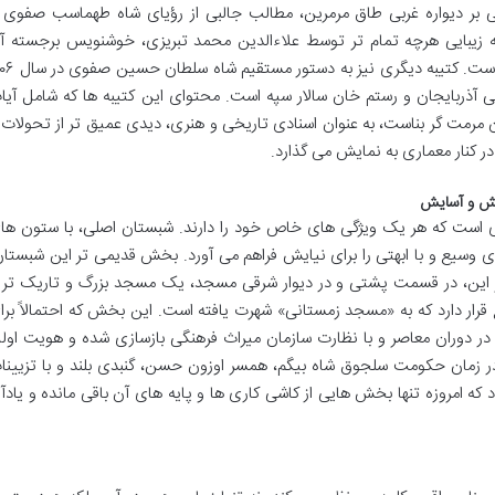
 بر دیواره غربی طاق مرمرین، مطالب جالبی از رؤیای شاه طهماسب صفوی ا
ه زیبایی هرچه تمام تر توسط علاءالدین محمد تبریزی، خوشنویس برجسته آ
دوران، در سال ۹۷۲ هجری قمری نگاشته شده است. کتیبه دیگری نیز
ی آذربایجان و رستم خان سالار سپه است. محتوای این کتیبه ها که شامل آیا
ن مرمت گر بناست، به عنوان اسنادی تاریخی و هنری، دیدی عمیق تر از تحولات 
ر کنار معماری به نمایش می گذارد.
یش و آسایش
است که هر یک ویژگی های خاص خود را دارند. شبستان اصلی، با ستون ها
ع و با ابهتی را برای نیایش فراهم می آورد. بخش قدیمی تر این شبستان
ر این، در قسمت پشتی و در دیوار شرقی مسجد، یک مسجد بزرگ و تاریک تر ب
ی و حدود ۱۰ ستون مرتفع قرار دارد که به «مسجد زمستانی» شهرت یافته است. این بخش که احتمالاً بر
ر دوران معاصر و با نظارت سازمان میراث فرهنگی بازسازی شده و هویت اولی
، در زمان حکومت سلجوق شاه بیگم، همسر اوزون حسن، گنبدی بلند و با تزیینا
 امروزه تنها بخش هایی از کاشی کاری ها و پایه های آن باقی مانده و یادآو