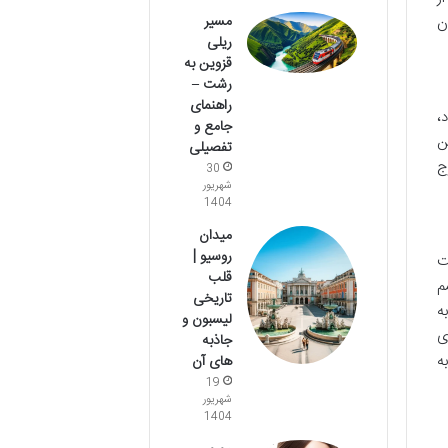
مسیر
یران
ریلی
قزوین به
رشت –
راهنمای
،
جامع و
ن
تفصیلی
ج
30
شهریور
1404
میدان
روسیو |
ت
قلب
م
تاریخی
ه
لیسبون و
ی
جاذبه
ه
های آن
19
شهریور
1404