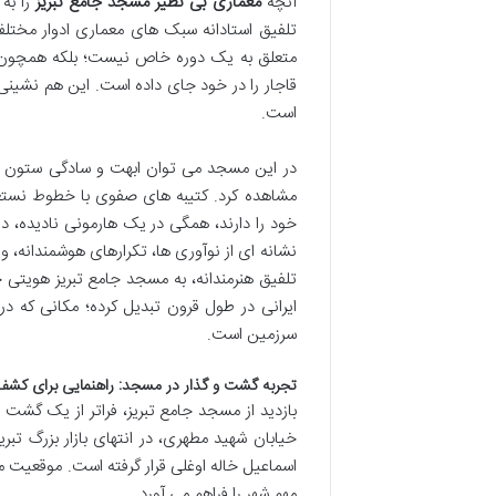
آنچه
معماری بی نظیر مسجد جامع تبریز
را به 
تلفیق استادانه سبک های معماری ادوار مختل
متعلق به یک دوره خاص نیست؛ بلکه همچون 
قاجار را در خود جای داده است. این هم نشین
است.
در این مسجد می توان ابهت و سادگی ستون ه
مشاهده کرد. کتیبه های صفوی با خطوط نستعل
خود را دارند، همگی در یک هارمونی نادیده، داس
نشانه ای از نوآوری ها، تکرارهای هوشمندانه، و
تلفیق هنرمندانه، به مسجد جامع تبریز هویتی 
ایرانی در طول قرون تبدیل کرده؛ مکانی که د
سرزمین است.
تجربه گشت و گذار در مسجد: راهنمایی برای کش
بازدید از مسجد جامع تبریز، فراتر از یک گشت
خیابان شهید مطهری، در انتهای بازار بزرگ ت
اسماعیل خاله اوغلی قرار گرفته است. موقعیت مک
مهم شهر را فراهم می آورد.