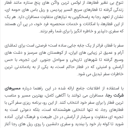
تنوع بی نظیر قطارها، از لوکس ترین واگن های پنج ستاره مانند قطار
زندگی گرفته تا قطارهای سریع السیر پردیس و ریل باس های حومه ای،
نشان از تعهد رجا به پاسخگویی به نیازهای متفاوت مسافران دارد. هر یک
از این قطارها، با امکانات و خدمات منحصربه فرد خود، در پی آن هستند
که سفری دلپذیر و خاطره انگیز را برای شما رقم بزنند.
سفر با قطار، فراتر از یک جابه جایی ساده است؛ فرصتی است برای تماشای
آرام و عمیق تر زیبایی های ایران، از کوهستان های سرسبز و دشت های
وسیع گرفته تا شهرهای تاریخی و سواحل جنوبی. این تجربه، با حس
آرامش و امنیتی که در قطار حاکم است، به یکی از به یادماندنی ترین
خاطرات سفر تبدیل می شود.
با استفاده از اطلاعات جامع ارائه شده در این راهنما درباره
مسیرهای
شرکت رجا
، مسافران می توانند با آگاهی کامل، بهترین مسیر و مناسب
ترین قطار را برای سفر خود انتخاب کنند. از این رو، برنامه ریزی سفر آتی با
قطارهای رجا، نه تنها انتخابی هوشمندانه است، بلکه دعوتی است به
تجربه ای متفاوت و سرشار از آرامش در دل طبیعت و فرهنگ ایران. آماده
شوید تا کوله بار خود را ببندید و سفری دلنشین را روی ریل های رجا آغاز