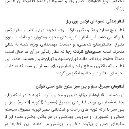
مختصر انواع قطارهای اصلی رجا و مسیرهای عمده فعالیت آن ها می
پردازد.
قطار زندگی: تجربه ای لوکس روی ریل
قطار پنج ستاره زندگی، نگین ناوگان رجا، تجربه ای بی نظیر از سفر لوکس
را ارائه می دهد. این قطار با کوپه های مجهز، رستوران دو طبقه با منوی
متنوع، مانیتورهای شخصی، و خدمات مهمانداری ویژه، شبیه به هتلی
متحرک است.
مسیرهای شرکت رجا
که قطار زندگی در آن ها فعال است،
عمدتاً خطوط پرتقاضا مانند تهران-مشهد و تهران-شیراز هستند. هدف این
قطار، ارائه بالاترین سطح رفاه و آسایش برای مسافرانی است که به دنبال
تجربه ای متفاوت و خاطره انگیز می گردند.
قطارهای سیمرغ، سبز، و پلور سبز: ستون های اصلی ناوگان
این دسته از قطارها، از پرکاربردترین و محبوب ترین گزینه ها در شبکه ریلی
رجا به شمار می روند. قطارهای سیمرغ (معمولاً 8 کوپه 4 نفره)، سبز، و
پلور سبز با ارائه کوپه های راحت و امکاناتی نظیر تهویه مطبوع، سیستم
صوتی و تصویری، و سرویس بهداشتی در هر واگن، بخش عمده ای از
سفرهای اصلی و پرتردد داخلی را پوشش می دهند. این قطارها در