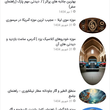
بهترین جاذبه های پراتر | 7 دیدنی مهم پارک (راهنمای
سفر)
1 مهر 1404
موزه موی لیلا – عجیب ترین موزه آمریکا در میسوری
31 شهریور 1404
موزه خودروهای کلاسیک یزد | آدرس، ساعت بازدید و
دیدنی های آن
31 شهریور 1404
منطق الطیر و آثار جاودانه عطار نیشابوری – راهنمای
جامع
31 شهریور 1404
موزه شانگهای | راهنمای کامل بازدید، تاریخچه و آثار