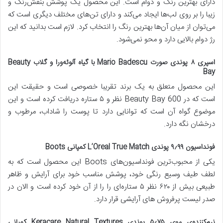
دارای بهترین رنگ و دوام است. این محصول یک پوشش بنفش‌رنگ و
زیبا را بر روی لب‌ها ایجاد می‌کند و دارای تن‌های مختلف دیگری است که
می‌توان از میان آن‌ها بهترین رنگ را انتخاب کرد. لازم است بدانید که این
رژ دوام بالایی دارد و محو نمی‌شود.
اسپری ۸ پوندی صورت Mario Badescu با گیاه آلوئه‌ورا و گلاب Beauty
Bay
این محصول متعلق به یک برند تقریبا خصوصی است و حقیقت این
است که در Beauty Bay 600 نظر و ۵ ستاره دریافت کرده است و این
موضوع گواه آن است که توانایی دارد تا پوست را شاداب، مرطوب و
درخشان نگه دارد.
فونداسیون ۹٫۹۹ پوندی L’Oreal True Match کمپانی Boots
یکی از محبوب‌ترین فونداسیون‌های Boots این محصول است که به
لطف طیف‌ وسیع رنگی خود، پوشش مناسب خود برای آرایش و ظاهر
طبیعی بیش از ۶۲۰ نظر ۵ ستاره‌ای را را از آن خود کرده است و الان در
صدر لیست پرفروش‌ های آرایشی قرار دارد.
نرم‌کننده‌ی موی ۵٫۷۵ پوندی Keracare Natural Textures کمپانی