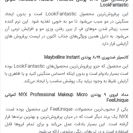
LookFantastic
این پرفروش‌ترین محصول LookFantastic است و بدون ایجاد
سنگینی در مو سبب می‌شود تا مو به خوبی تغذیه شود. این نرم کننده
سبب زیباتر شدن موهای فر، از بین رفتن وزی مو و افزایش نرمی آن
می‌شود. به دلیل همین ویژگی‌های جذاب اکنون در لیست پرفروش‌ های
آرایشی قرار دارد.
کانسیلر ضدپیری ۸٫۹۹ پوندی Maybelline Instant
این محصول که جزو پرفروش‌ترین محصول‌های LookFantastic بوده
است بسیار بادوام است و بدون اینکه احساس سنگینی کنید و یا ظاهری با
آرایش غلیظ به وجود بیاید یک پوشش مناسب را ایجاد می‌کند.
مداد ابروی ۹ پوندی NYX Professional Makeup Micro کمپانی
FeelUnique
یکی از محبوب‌ترین محصولات FeelUnique این محصول بوده است.
NYX یک برند دیگر است که در میان پرفروش‌ترین و بهترین برندها قرار
گرفته است. این بسیار بادقت عمل می‌کند و برای تمام ابروها قابل
استفاده است و در تن‌های رنگی متنوعی ارائه می‌شود.