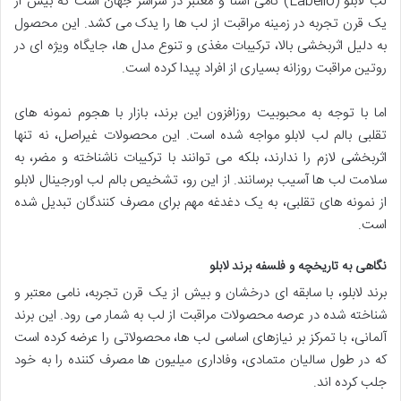
لب لابلو (Labello) نامی آشنا و معتبر در سراسر جهان است که بیش از
یک قرن تجربه در زمینه مراقبت از لب ها را یدک می کشد. این محصول
به دلیل اثربخشی بالا، ترکیبات مغذی و تنوع مدل ها، جایگاه ویژه ای در
روتین مراقبت روزانه بسیاری از افراد پیدا کرده است.
اما با توجه به محبوبیت روزافزون این برند، بازار با هجوم نمونه های
تقلبی بالم لب لابلو مواجه شده است. این محصولات غیراصل، نه تنها
اثربخشی لازم را ندارند، بلکه می توانند با ترکیبات ناشناخته و مضر، به
سلامت لب ها آسیب برسانند. از این رو، تشخیص بالم لب اورجینال لابلو
از نمونه های تقلبی، به یک دغدغه مهم برای مصرف کنندگان تبدیل شده
است.
نگاهی به تاریخچه و فلسفه برند لابلو
برند لابلو، با سابقه ای درخشان و بیش از یک قرن تجربه، نامی معتبر و
شناخته شده در عرصه محصولات مراقبت از لب به شمار می رود. این برند
آلمانی، با تمرکز بر نیازهای اساسی لب ها، محصولاتی را عرضه کرده است
که در طول سالیان متمادی، وفاداری میلیون ها مصرف کننده را به خود
جلب کرده اند.