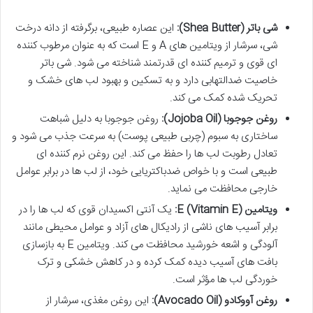
شی باتر (Shea Butter):
این عصاره طبیعی، برگرفته از دانه درخت
شی، سرشار از ویتامین های A و E است که به عنوان مرطوب کننده
ای قوی و ترمیم کننده ای قدرتمند شناخته می شود. شی باتر
خاصیت ضدالتهابی دارد و به تسکین و بهبود لب های خشک و
تحریک شده کمک می کند.
روغن جوجوبا (Jojoba Oil):
روغن جوجوبا به دلیل شباهت
ساختاری به سبوم (چربی طبیعی پوست) به سرعت جذب می شود و
تعادل رطوبت لب ها را حفظ می کند. این روغن نرم کننده ای
طبیعی است و با خواص ضدباکتریایی خود، از لب ها در برابر عوامل
خارجی محافظت می نماید.
ویتامین E (Vitamin E):
یک آنتی اکسیدان قوی که لب ها را در
برابر آسیب های ناشی از رادیکال های آزاد و عوامل محیطی مانند
آلودگی و اشعه خورشید محافظت می کند. ویتامین E به بازسازی
بافت های آسیب دیده کمک کرده و در کاهش خشکی و ترک
خوردگی لب ها مؤثر است.
روغن آووکادو (Avocado Oil):
این روغن مغذی، سرشار از