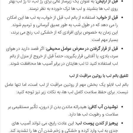
قبل از آرایش:
به عنوان یک زیرساز عالی برای رژ لب، تا رژ لب بهتر
روی لب ها بنشیند و لب ها ترک خورده به نظر نرسند.
قبل از خواب:
استفاده از بالم لب قبل از خواب، به لب ها این امکان
را می دهد که در طول شب به طور عمیق آبرسانی و ترمیم شوند.
این زمان به خصوص برای افرادی که از خشکی لب رنج می برند،
بسیار مهم است.
قبل از قرار گرفتن در معرض عوامل محیطی:
اگر قصد دارید در هوای
سرد، بادی، یا آفتابی قرار بگیرید، حتماً قبل از خروج از منزل از بالم
لب استفاده کنید تا لب هایتان در برابر آسیب ها محافظت شوند.
تلفیق بالم لب با روتین مراقبت از لب
بالم لب لابلو یک بخش مهم از روتین مراقبت از لب است، اما تنها عامل
نیست. برای حفظ سلامت کامل لب ها، به نکات زیر نیز توجه کنید:
نوشیدن آب کافی:
هیدراته ماندن بدن از درون، تأثیر مستقیمی بر
سلامت و رطوبت لب ها دارد.
پرهیز از کندن پوست لب:
این عادت رایج، می تواند آسیب های
جدی به لب وارد کرده و خشکی و زخم شدن آن ها را تشدید کند.