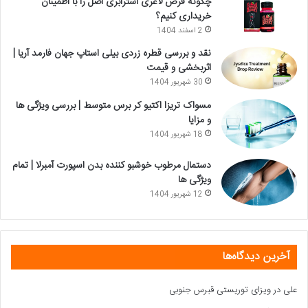
چگونه قرص لاغری استرابری اصل را با اطمینان
خریداری کنیم؟
2 اسفند 1404
نقد و بررسی قطره زردی بیلی استاپ جهان فارمد آریا |
اثربخشی و قیمت
30 شهریور 1404
مسواک تریزا اکتیو کر برس متوسط | بررسی ویژگی ها
و مزایا
18 شهریور 1404
دستمال مرطوب خوشبو کننده بدن اسپورت آمبرلا | تمام
ویژگی ها
12 شهریور 1404
آخرین دیدگاه‌ها
علی
در
ویزای توریستی قبرس جنوبی