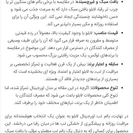
بافت سبک و غیرچسبنده:
در مقایسه با برخی بالم های سنگین تر یا
چرب تر رقبا، لابلو بافتی سبک دارد که به سرعت جذب می شود و
حس ناخوشایند چسبندگی ایجاد نمی کند. این ویژگی آن را برای
استفاده روزانه و مکرر بسیار دلپذیر می کند.
قیمت مناسب:
لابلو با وجود کیفیت بالا، معمولاً در رده قیمتی
متوسط و مقرون به صرفه قرار می گیرد که آن را برای طیف وسیعی
از مصرف کنندگان در دسترس قرار می دهد. این موضوع در مقایسه
با برندهای لوکس، یک مزیت رقابتی بزرگ محسوب می شود.
سابقه و اعتبار برند:
بیش از یک قرن فعالیت و تمرکز تخصصی بر
مراقبت از لب، به لابلو اعتبار و اعتماد ویژه ای بخشیده است که
بسیاری از برندهای جدیدتر فاقد آن هستند.
تنوع محصولات:
اگرچه در این مقاله بر مدل اورجینال تمرکز شده، اما
تنوع کلی محصولات لابلو باعث می شود که مصرف کنندگان با
اطمینان خاطر از یک برند، نیازهای مختلف خود را برطرف کنند.
در نهایت، بالم لب اورجینال لابلو به عنوان یک انتخاب هوشمندانه برای
مراقبت روزانه و پیشگیری از خشکی لب ها در میان رقبا می درخشد. این
محصول برای کسانی که به دنبال یک بالم لب مطمئن، مؤثر، با بافت سبک