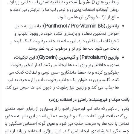
ویتامین های A، D و E است و به تغذیه عمقی لب ها می پردازد.
روغن آووکادو انعطاف پذیری و نرمی لب ها را افزایش می دهد و
مانع از ترک خوردگی آن ها می شود.
پانتنول (Panthenol / Pro-Vitamin B5):
پانتنول به دلیل
خواص تسکین دهنده و بازسازی کننده خود، در بهبود التهاب و
تحریکات لب نقش دارد. این ماده به جذب رطوبت کمک کرده و
باعث می شود لب ها نرم تر و مرطوب تر به نظر برسند.
وازلین (Petrolatum) و گلیسیرین (Glycerin):
این ترکیبات،
سدی محافظتی بر روی لب ها ایجاد می کنند که از تبخیر رطوبت
جلوگیری کرده و به حفظ ماندگاری حس نرمی و لطافت کمک می
کنند. گلیسیرین به عنوان یک جاذب رطوبت، آب را از محیط به لب
ها جذب می کند و وازلین نیز رطوبت را درون لب ها حبس می کند.
بافت سبک و غیرچسبنده: راحتی در استفاده روزمره
یکی از دلایلی که بالم لب اورجینال لابلو را از بسیاری از رقبای خود متمایز
می کند، بافت فوق العاده سبک و غیرچسبنده آن است. این بالم به محض
تماس با لب ها، به سرعت جذب می شود و هیچ گونه احساس سنگینی یا
چسبندگی ناخوشایندی ایجاد نمی کند. این ویژگی، استفاده روزانه از بالم