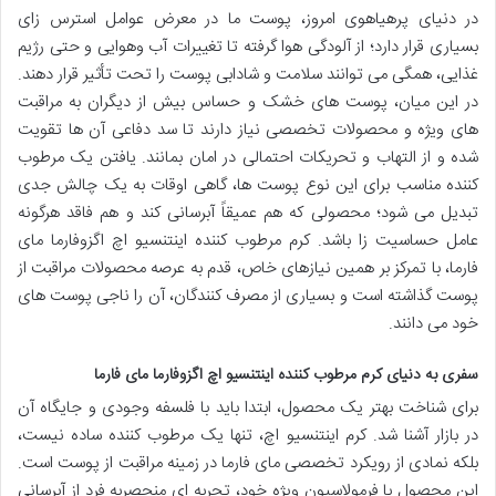
در دنیای پرهیاهوی امروز، پوست ما در معرض عوامل استرس زای
بسیاری قرار دارد؛ از آلودگی هوا گرفته تا تغییرات آب وهوایی و حتی رژیم
غذایی، همگی می توانند سلامت و شادابی پوست را تحت تأثیر قرار دهند.
در این میان، پوست های خشک و حساس بیش از دیگران به مراقبت
های ویژه و محصولات تخصصی نیاز دارند تا سد دفاعی آن ها تقویت
شده و از التهاب و تحریکات احتمالی در امان بمانند. یافتن یک مرطوب
کننده مناسب برای این نوع پوست ها، گاهی اوقات به یک چالش جدی
تبدیل می شود؛ محصولی که هم عمیقاً آبرسانی کند و هم فاقد هرگونه
عامل حساسیت زا باشد. کرم مرطوب کننده اینتنسیو اچ اگزوفارما مای
فارما، با تمرکز بر همین نیازهای خاص، قدم به عرصه محصولات مراقبت از
پوست گذاشته است و بسیاری از مصرف کنندگان، آن را ناجی پوست های
خود می دانند.
سفری به دنیای کرم مرطوب کننده اینتنسیو اچ اگزوفارما مای فارما
برای شناخت بهتر یک محصول، ابتدا باید با فلسفه وجودی و جایگاه آن
در بازار آشنا شد. کرم اینتنسیو اچ، تنها یک مرطوب کننده ساده نیست،
بلکه نمادی از رویکرد تخصصی مای فارما در زمینه مراقبت از پوست است.
این محصول با فرمولاسیون ویژه خود، تجربه ای منحصربه فرد از آبرسانی