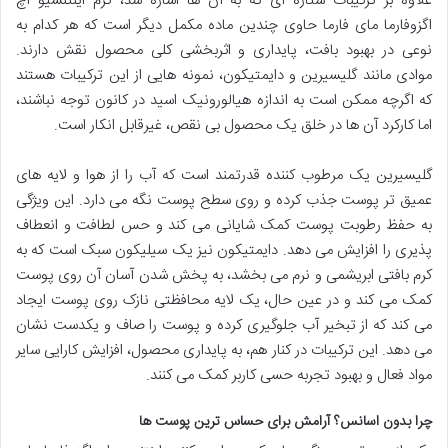
علاوه بر ترکیبات ستاره ای که به آن ها اشاره شد، کرم اینتنسیو اچ
اگزوفارما مای فارما حاوی چندین ماده مکمل دیگر است که هر کدام به
نوعی در بهبود بافت، پایداری و اثربخشی کلی محصول نقش دارند.
موادی مانند گلیسیرین و دایمتیکون، نمونه هایی از این ترکیبات هستند
که اگرچه ممکن است به اندازه هیالورونیک اسید در کانون توجه نباشند،
اما کارکرد آن ها در خلق یک محصول بی نقص، غیرقابل انکار است.
گلیسیرین یک مرطوب کننده قدرتمند است که آب را از هوا و لایه های
عمیق تر پوست جذب کرده و روی سطح پوست نگه می دارد. این ویژگی
به حفظ رطوبت پوست کمک شایانی می کند و حس لطافت و انعطاف
پذیری را افزایش می دهد. دایمتیکون نیز یک سیلیکون سبک است که به
کرم بافتی ابریشمی و نرم می بخشد، به پخش شدن آسان آن روی پوست
کمک می کند و در عین حال، یک لایه محافظتی نازک روی پوست ایجاد
می کند که از تبخیر آب جلوگیری کرده و پوست را صاف و یکدست نشان
می دهد. این ترکیبات در کنار هم، به پایداری محصول، افزایش کارایی سایر
مواد فعال و بهبود تجربه حسی کاربر کمک می کنند.
چرا بدون اسانس؟ آرامش برای حساس ترین پوست ها