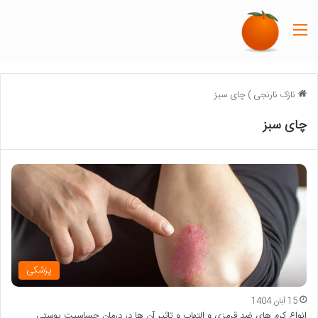
منو
نازک نارنجی
)
چای سبز
چای سبز
پزشکی
15 آبان 1404
انواع کرم های ضد قرمزی و التهاب و تاثیر آن ها در درمان حساسیت پوستی