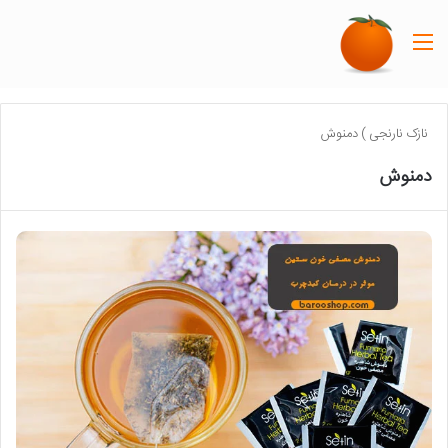
منو
نازک نارنجی
)
دمنوش
دمنوش