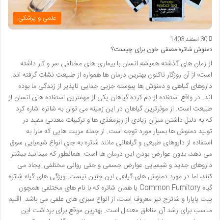
علمی و پزشکی
30 اسفند 1403
دمنوش شاتره مصفی خون برای چیست؟
از زمان های گذشته همیشه انسان با بیماری های مختلفی سر و کار داشته
است؛ از آن روزگار تاکنون بهترین درمان ها همواره از طبیعت نشات گرفته اند.
داروهای گیاهی و دمنوش ها پیوسته جزیی جدایی ناپذیر از زندگی ما بوده
اند. در واقع استفاده از دم کرده گیاهان یکی از مهمترین استفاده های انسان از
طبیعت است. از موثرترین گیاهان در این زمینه می توان به شاتره اشاره کرد
که به دلیل داشتن میزان زیادی از ریزمغذی ها و ترکیبات معدنی مفید در
تولید دمنوش ها بسیار مورد توجه است. از جمله مزیت هایی که مارا به
استفاده از داروهای طبیعی و گیاهانی مانند شاتره به جای انواع شیمیایی سوق
می دهد، بدون عوارض بودن این درمان ها است. همانطور که میدانید بیشتر
داروهای جدید و شیمیایی عوارض جسمی و حتی روانی مختلفی ایجاد می
کنند، اما در مورد دمنوش های گیاهی این چنین نیست. ویژگی های گیاه شاتره
گیاه Common Fumitory یا همان شاتره که با نام های مختلفی همچون
پیت پاپارا و شاترج نیز معروف است، از انواع سبزی های علفی می باشد. اقلیم
مناسب برای رشد آن مناطق معتدل است. بهترین موقع برای برداشت این