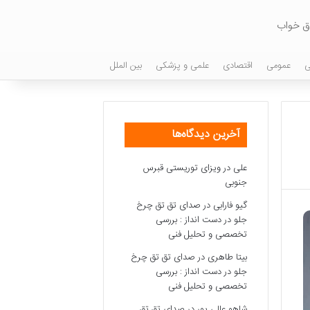
اق خواب
ی
عمومی
اقتصادی
علمی و پزشکی
بین الملل
آخرین دیدگاه‌ها
علی
در
ویزای توریستی قبرس
جنوبی
گیو فارابی
در
صدای تق تق چرخ
جلو در دست انداز : بررسی
تخصصی و تحلیل فنی
بیتا طاهری
در
صدای تق تق چرخ
جلو در دست انداز : بررسی
تخصصی و تحلیل فنی
شاهو عالی پور
در
صدای تق تق