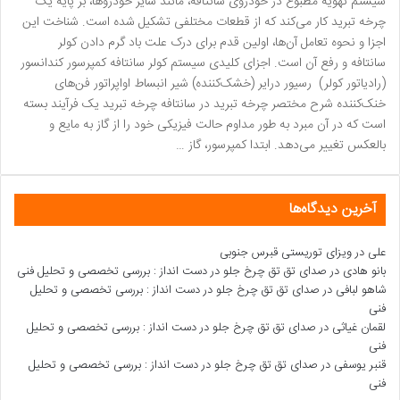
سیستم تهویه مطبوع در خودروی سانتافه، مانند سایر خودروها، بر پایه یک
چرخه تبرید کار می‌کند که از قطعات مختلفی تشکیل شده است. شناخت این
اجزا و نحوه تعامل آن‌ها، اولین قدم برای درک علت باد گرم دادن کولر
سانتافه و رفع آن است. اجزای کلیدی سیستم کولر سانتافه کمپرسور کندانسور
(رادیاتور کولر) رسیور درایر (خشک‌کننده) شیر انبساط اواپراتور فن‌های
خنک‌کننده شرح مختصر چرخه تبرید در سانتافه چرخه تبرید یک فرآیند بسته
است که در آن مبرد به طور مداوم حالت فیزیکی خود را از گاز به مایع و
بالعکس تغییر می‌دهد. ابتدا کمپرسور، گاز …
آخرین دیدگاه‌ها
علی
در
ویزای توریستی قبرس جنوبی
بانو هادی
در
صدای تق تق چرخ جلو در دست انداز : بررسی تخصصی و تحلیل فنی
شاهو لبافی
در
صدای تق تق چرخ جلو در دست انداز : بررسی تخصصی و تحلیل
فنی
لقمان غیاثی
در
صدای تق تق چرخ جلو در دست انداز : بررسی تخصصی و تحلیل
فنی
قنبر یوسفی
در
صدای تق تق چرخ جلو در دست انداز : بررسی تخصصی و تحلیل
فنی