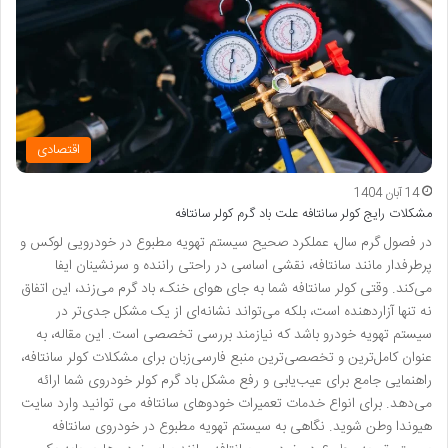
اقتصادی
14 آبان 1404
مشکلات رایج کولر سانتافه علت باد گرم کولر سانتافه
در فصول گرم سال، عملکرد صحیح سیستم تهویه مطبوع در خودرویی لوکس و
پرطرفدار مانند سانتافه، نقشی اساسی در راحتی راننده و سرنشینان ایفا
می‌کند. وقتی کولر سانتافه شما به جای هوای خنک، باد گرم می‌زند، این اتفاق
نه تنها آزاردهنده است، بلکه می‌تواند نشانه‌ای از یک مشکل جدی‌تر در
سیستم تهویه خودرو باشد که نیازمند بررسی تخصصی است. این مقاله، به
عنوان کامل‌ترین و تخصصی‌ترین منبع فارسی‌زبان برای مشکلات کولر سانتافه،
راهنمایی جامع برای عیب‌یابی و رفع مشکل باد گرم کولر خودروی شما ارائه
می‌دهد. برای انواع خدمات تعمیرات خودوهای سانتافه می توانید وارد سایت
هیوندا وطن شوید. نگاهی به سیستم تهویه مطبوع در خودروی سانتافه