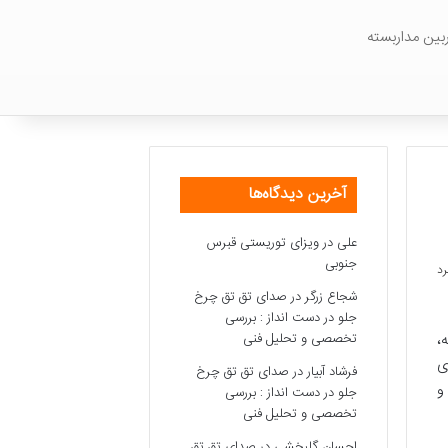
بین مداربسته
آخرین دیدگاه‌ها
علی
در
ویزای توریستی قبرس
جنوبی
شجاع زرگر
در
صدای تق تق چرخ
جلو در دست انداز : بررسی
،
تخصصی و تحلیل فنی
ی
فرشاد آبیار
در
صدای تق تق چرخ
و
جلو در دست انداز : بررسی
تخصصی و تحلیل فنی
احسان گلبخشی
در
صدای تق تق