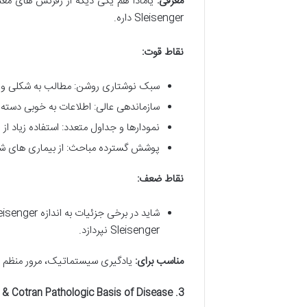
معرفی:
یامادا هم یکی دیگه از رفرنس های معت
Sleisenger داره.
نقاط قوت:
سبک نوشتاری روشن: مطالب به شکلی واض
سازماندهی عالی: اطلاعات به خوبی دسته 
نمودارها و جداول متعدد: استفاده زیاد از
پوشش گسترده مباحث: از بیماری های شای
نقاط ضعف:
Sleisenger نپردازد.
مناسب برای:
یادگیری سیستماتیک، مرور منظم مط
3. Robbins Basic Pathology / Robbins & Cotran Pathologic Basis of Disease (پاتولوژی)