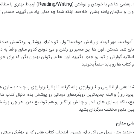
. بعضی ها هم با خوندن و نوشتن (
Reading/Writing
) ارتباط بهتری با مطال
روان و سازمان یافته باشن. خلاصه، اینکه شما چه مدلی یاد می گیرید، حسابی ت
ار آموختند، مهر کردند و زبانش دوختند!” ولی تو دنیای پزشکی، برعکسش صادقه
مای شما هستن. اون ها این مسیر رو رفتن و می دونن کدوم منابع واقعاً به در
تید گوارش و کبد رو جدی بگیرید. اون ها می تونن بهتون بگن که برای حوز
تاب ها رو باید حتماً بخونید.
! یعنی از آناتومی و فیزیولوژی پایه گرفته تا پاتوفیزیولوژی پیچیده بیماری ها
اری) و البته جدیدترین رویکردهای درمانی رو پوشش بده. دنبال کتاب ها
ایج، بلکه بیماری های نادر و چالش برانگیز رو هم توضیح بدن. هر چی پوش
 بین منابع مختلف سرگردان بشید.
ت جدید مثل سیل می آد. برای همین، انتخاب کتاب هایی که بر پزشکی مبتنی ب