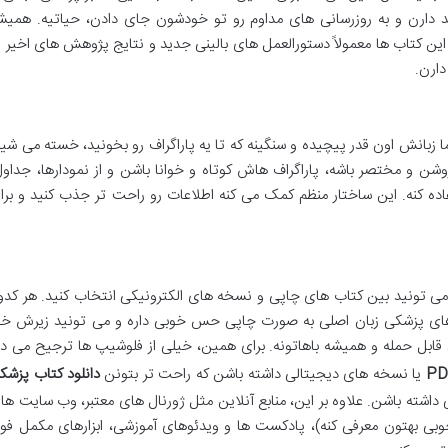
Evidence-Based Medicin) تأکید دارن و به روزرسانی های مداوم رو تو خودشون جای دادن، حیاتیه. همی
ین کتاب ها معمولاً دستورالعمل های بالینی جدید و نتایج پژوهش های اخیر ر
دارن.
ا زبانش اون قدر پیچیده و سنگینه که تا یه پاراگراف رو بخونید، خسته می شید
وشن و مختصر باشه، پاراگراف هاش کوتاه و خوانا باشن و از نمودارها، جداول
ستفاده کنه. این ساختار منظم کمک می کنه اطلاعات رو راحت تر جذب کنید و برا
ی تونید بین کتاب های چاپی و نسخه های الکترونیکی انتخاب کنید. هر کدو
 های پزشکی زبان اصلی به صورت چاپی حس خوبی داره و می تونید زیرش خ
قابل حمله و همیشه باهاتونه. برای همین، خیلی از فلوشیپ ها ترجیح می د
PD
یا نسخه های دیجیتالی داشته باشن که راحت تر بتونن
دانلود کتاب پزشک
شته باشن. علاوه بر این، منابع آنلاین مثل ژورنال های معتبر، وب سایت ها
وبی بهتون معرفی کنه)، پادکست ها و ویدئوهای آموزشی، ابزارهای مکمل فو