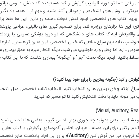
. وقتی شما تو دوره فلوشیپ گوارش و کبد هستید، دیگه دانش عمومی براتو
دیدترین روش های تشخیصی و درمانی آشنا بشید و مهم تر از همه، یاد بگیری
کار ببرید. کتاب های تخصصی اینجا نقش نجات دهنده رو دارن. این ها فقط برا
 این ها ابزارهای روزمره شما برای تصمیم گیری های بالینی، طراحی پژوه
اقعیتش اینه که کتاب های دانشگاهی که تو دوره پزشکی عمومی یا رزیدنت
لوشیپ، باید بریم سراغ منابعی که خیلی تخصصی تر و به روزتر هستن. نیازها
مومی داره، اما وقتی وارد فلوشیپ می شید، دیگه انتظار میره به عمق بیماری ها
لط باشید. اینجا دیگه بحث “چرا” و “چگونه” بیماری هاست که با این کتاب ه
ش و کبد (چگونه بهترین را برای خود پیدا کنید؟)
م سراغ اینکه چطور بهترین ها رو انتخاب کنیم. انتخاب کتاب تخصصی مثل انتخا
می مونه. باید با دقت انتخابش کنید تا تو مسیر کم نیارید.
 بشناسید. یعنی بدونید چه جوری بهتر یاد می گیرید. بعضی ها با دیدن نمودار
رک می کنن. برای این دسته از عزیزان، اطلس آندوسکوپی گوارش یا کتاب هایی ک
دیگه ترجیح می دن گوش کنن (
Auditory
)؛ برای این افراد پادکست های تخصص