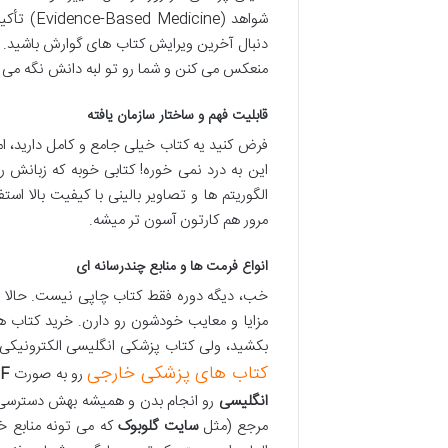
شواهد (e
دنبال آخرین ویرایش کتاب های گوارش باشید. ا
منعکس می کنن و شما رو تو لبه دانش نگه می 
قابلیت فهم و ساختار سازمان یافته
فرض کنید یه کتاب خیلی جامع و کامل دارید، ام
این به درد نمی خوره! کتابی خوبه که زبانش ر
الگوریتم ها و تصاویر بالینی با کیفیت بالا ا
مرور هم کارتون آسون تر میشه.
انواع فرمت ها و منابع چندرسانه ای
خب، دیگه دوره فقط کتاب چاپی نیست. حالا م
مزایا و معایب خودشون رو دارن. خرید کتاب
بکشید، ولی کتاب پزشکی انگلیسی الکترونیکی 
کتاب های پزشکی خارجی
رو به صورت
F
انگلیسی
رو انجام بدن و همیشه بهش دسترسی دا
مرجع (مثل
سایت گلوبوک
که می تونه منابع خ