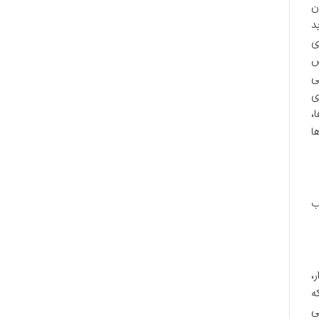
ن
د
ی
ش
ی
ی
،
ا
ب
،
ه
ی