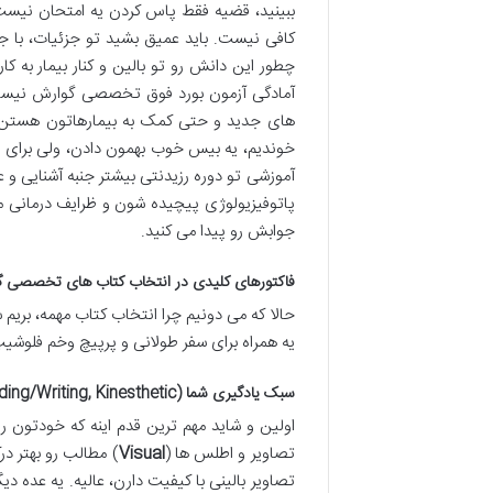
ببینید، قضیه فقط پاس کردن یه امتحان نیست
کافی نیست. باید عمیق بشید تو جزئیات، با ج
چطور این دانش رو تو بالین و کنار بیمار به 
آمادگی آزمون بورد فوق تخصصی گوارش نیستن؛
های جدید و حتی کمک به بیمارهاتون هستن. و
خوندیم، یه بیس خوب بهمون دادن، ولی برای ف
آموزشی تو دوره رزیدنتی بیشتر جنبه آشنایی و ع
پاتوفیزیولوژی پیچیده شون و ظرایف درمانی مس
جوابش رو پیدا می کنید.
فاکتورهای کلیدی در انتخاب کتاب های تخصصی گوار
حالا که می دونیم چرا انتخاب کتاب مهمه، بری
یه همراه برای سفر طولانی و پرپیچ وخم فلوشیپ 
سبک یادگیری شما (Visual, Auditory, Reading/Writing, Kinesthetic)
اولین و شاید مهم ترین قدم اینه که خودتون رو
تصاویر و اطلس ها (
Visual
) مطالب رو بهتر د
تصاویر بالینی با کیفیت دارن، عالیه. یه عده 