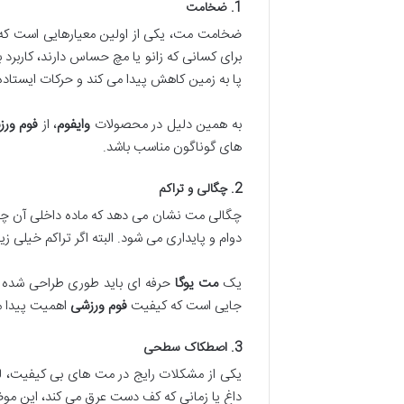
1. ضخامت
ضخامت مت، یکی از اولین معیارهایی است که ب
برای کسانی که زانو یا مچ حساس دارند، کاربر
پا به زمین کاهش پیدا می کند و حرکات ایستا
به همین دلیل در محصولات
وایفوم
، از
فوم ور
های گوناگون مناسب باشد.
2. چگالی و تراکم
چگالی مت نشان می دهد که ماده داخلی آن چقدر 
دوام و پایداری می شود. البته اگر تراکم خیلی
یک
مت یوگا
حرفه ای باید طوری طراحی شده با
جایی است که کیفیت
فوم ورزشی
اهمیت پیدا م
3. اصطکاک سطحی
یکی از مشکلات رایج در مت های بی کیفیت،
داغ یا زمانی که کف دست عرق می کند، این مو