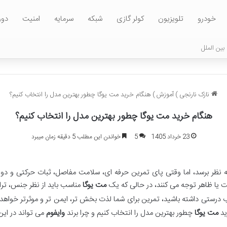
خودرو
تلویزیون
کولر گازی
شبکه
سرمایه
امنیت
دور
بین الملل
نازک نارنجی
)
آموزش
)
هنگام خرید مت یوگا چطور بهترین مدل را انتخاب کنیم؟
هنگام خرید مت یوگا چطور بهترین مدل را انتخاب کنیم؟
23 خرداد 1405
5
خواندن این مطلب 5 دقیقه زمان میبرد
 به نظر برسد، اما وقتی پای تمرین حرفه ای، سلامت مفاصل، ثبات حرکتی و
مت یا ظاهر توجه می کنند، در حالی که یک
مت یوگا
مناسب باید از نظر جنس، ت
اب درستی داشته باشید، تمرین برای شما لذت بخش تر، ایمن تر و موثرتر خواهد
ید
مت یوگا
چطور بهترین مدل را انتخاب کنیم و چرا برند
وایفوم
می تواند در این 