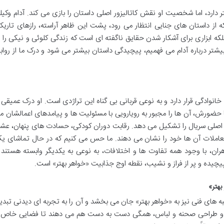
ارد، اما شخصیت او نقش کاتالیزور اصلی داستان را بازی می کند. آدام وکیل
 از داستان های جنایی انتظار می رود، پشت این ظاهر آراسته، رازهای تاریک
بلکه ابزاری برای آشکار شدن حقایق ناگفته ای است که زندگی کلوئی و نیکی را ب
شتر درباره آدام می فهمیم، پیچیدگی داستان بیشتر می شود و درک ما از رواب
نوادگی قرار دارد و به نوعی قربانی بی گناه این تراژدی است. او درک عمیقی ا
ا حضورش، آن ها را مجبور به رویارویی با مسئولیت ها و پیامدهای اعمالشان م
 اصلی سریال را تشکیل می دهد. رقابت دوران کودکی، حسادت های پنهان، عش
املات آن ها خود را نشان می دهند. ما حس می کنیم که در حال تماشای ی
ان، با وجود همه تفاوت ها و اختلافات، به نوعی به یکدیگر وابسته هستند 
چیده و پر از فراز و نشیب، نقطه اوج جذابیت «خواهر بهتر» است.
بهتر»
ه های فنی نیز به «خواهر بهتر» جان می بخشد و آن را به تجربه ای دیدنی تبدی
متن و طراحی صحنه و لباس، همگی دست به دست هم می دهند تا فضایی خاص 