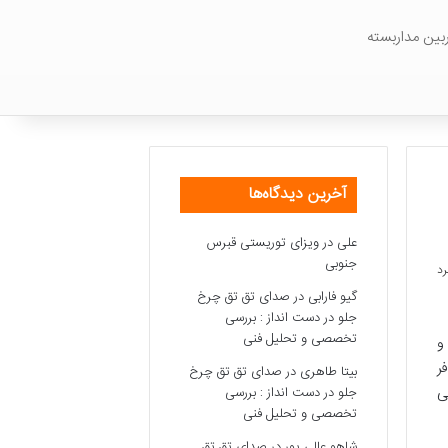
بین مداربسته
آخرین دیدگاه‌ها
علی
در
ویزای توریستی قبرس
جنوبی
گیو فارابی
در
صدای تق تق چرخ
جلو در دست انداز : بررسی
تخصصی و تحلیل فنی
 و
ر
بیتا طاهری
در
صدای تق تق چرخ
ی
جلو در دست انداز : بررسی
تخصصی و تحلیل فنی
شاهو عالی پور
در
صدای تق تق