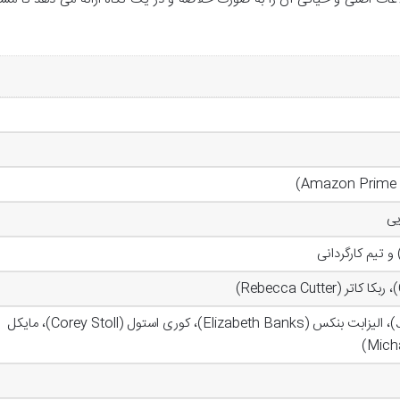
یی
جسیکا بیل (Jessica Biel)، الیزابت بنکس (Elizabeth Banks)، کوری استول (Corey Stoll)، مایکل