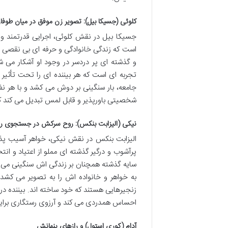
کلوئی (جسیکا بیل): تصویر زن موفق در میان طوفا
جسیکا بیل در نقش کلوئی، اجرایی قدرتمند و چ
است که زندگی خانوادگی و حرفه ای بی نقصی دار
و گذشته ای پر دردسر در وجود او آشکار می 
تجربه ای است که هر بیننده ای را تحت تأثیر ق
جامعه، بار سنگینی بر دوش می کشد و با هر نف
شخصیتی باورپذیر و قابل لمس تبدیل می کند ک
نیکی (الیزابت بنکس): روح سرکش در جستجوی ر
الیزابت بنکس در نقش نیکی، خواهر آسیب پذیر 
پرآشوب و درگیر گذشته ای مملو از اعتیاد و ان
سایه گذشته همچنان بر زندگی اش سنگینی می 
به خواهر و خانواده اش را به تصویر می کشد.
زنجیرهایی هستند که خود ساخته اند. بیننده در 
احساس همدردی می کند و آرزوی رستگاری برای
آدام (کوری استول) و رازهای پنهانش