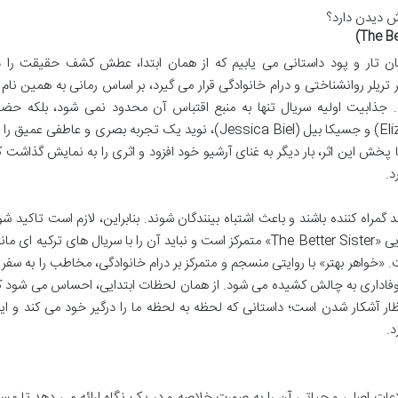
یان تار و پود داستانی می یابیم که از همان ابتدا، عطش کشف حقیقت را د
تریلر روانشناختی و درام خانوادگی قرار می گیرد، بر اساس رمانی به همین نام ا
Al) ساخته شده است. جذابیت اولیه سریال تنها به منبع اقتباس آن محدود نمی شود، بلکه حض
ستارگانی چون الیزابت بنکس (Elizabeth Banks) و جسیکا بیل (Jessica Biel)، نوید یک تجربه بصری و عاطفی عمیق ر
با پخش این اثر، بار دیگر به غنای آرشیو خود افزود و اثری را به نمایش گذاشت ک
د.
د گمراه کننده باشند و باعث اشتباه بینندگان شوند. بنابراین، لازم است تاکید شو
که این بررسی به طور کامل بر روی سریال آمریکایی «The Better Sister» متمرکز است و نباید آن را با سریال های ترکیه ای م
» (Kardeşlerim) اشتباه گرفت. «خواهر بهتر» با روایتی منسجم و متمرکز بر درام خانوادگی، مخاطب را به سف
وفاداری به چالش کشیده می شود. از همان لحظات ابتدایی، احساس می شود ک
تظار آشکار شدن است؛ داستانی که لحظه به لحظه ما را درگیر خود می کند و ای
د.
لاعات اصلی و حیاتی آن را به صورت خلاصه و در یک نگاه ارائه می دهد تا مسی