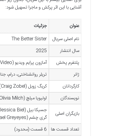
آشنایی با این اثر پرکش و ماجرا تسهیل شود:
عنوان
جزئیات
نام اصلی سریال
The Better Sister
سال انتشار
2025
پلتفرم پخش
آمازون پرایم ویدیو (Amazon Prime Video)
ژانر
تریلر روانشناختی، درام، جنا
کارگردانان
کریگ زوبل (Craig Zobel) و تیم کارگردانی
نویسندگان
اولیویا میلچ (Olivia Milch)، ربکا کاتر (Rebecca Cutter)
بازیگران اصلی
گری چشم (Michael Greyeyes)
تعداد قسمت ها
6 قسمت (محدود)