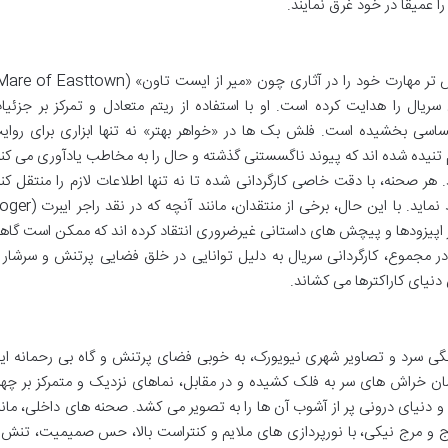
را عمیقاً در خود غرق نمایند.
یال را هدایت کرده است. او با استفاده از ریتم متعادل و تمرکز بر جزئیا
سی بخشیده است. فلش بک ها در «خواهر بهتر» نه تنها ابزاری برای روای
م تنیده شده اند که پیوند ناگسستنی گذشته و حال را به مخاطب یادآوری می کنن
هر صحنه، با دقت خاصی کارگردانی شده تا نه تنها اطلاعات لازم را منتقل کند
بلکه بار احساسی و تنش دراماتیک را نیز حفظ نماید. با این حال، برخی از منتقدان، مانند آنچ
خی از اپیزودها و پیچش های داستانی غیرضروری انتقاد کرده اند که ممکن است گاه
در مجموع، کارگردانی سریال به دلیل توانایی در خلق فضایی پرتنش و سرشار ا
دنیای کاراکترها می کشاند.
ت رنگی سرد و تصاویر شهری نیویورک، به خوبی فضای پرتنش و گاه بی رحمانه ای
مان خراش های سر به فلک کشیده و در مقابل، نماهای نزدیک و متمرکز بر چهر
دنیای درونی پر از آشوب آن ها را به تصویر می کشد. صحنه های داخلی، مانن
رج و مرج نیکی، با نورپردازی های ملایم و کنتراست بالا، حس صمیمیت، تنش 