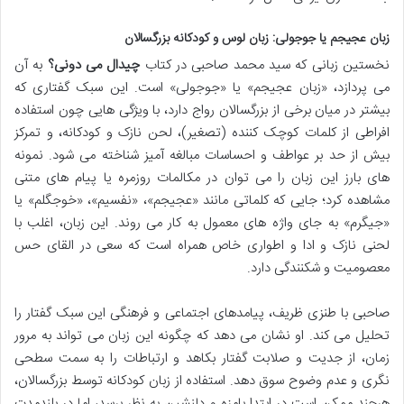
زبان عجیجم یا جوجولی: زبان لوس و کودکانه بزرگسالان
نخستین زبانی که سید محمد صاحبی در کتاب
چیدال می دونی؟
به آن
می پردازد، «زبان عجیجم» یا «جوجولی» است. این سبک گفتاری که
بیشتر در میان برخی از بزرگسالان رواج دارد، با ویژگی هایی چون استفاده
افراطی از کلمات کوچک کننده (تصغیر)، لحن نازک و کودکانه، و تمرکز
بیش از حد بر عواطف و احساسات مبالغه آمیز شناخته می شود. نمونه
های بارز این زبان را می توان در مکالمات روزمره یا پیام های متنی
مشاهده کرد؛ جایی که کلماتی مانند «عجیجم»، «نفسیم»، «خوجگلم» یا
«جیگرم» به جای واژه های معمول به کار می روند. این زبان، اغلب با
لحنی نازک و ادا و اطواری خاص همراه است که سعی در القای حس
معصومیت و شکنندگی دارد.
صاحبی با طنزی ظریف، پیامدهای اجتماعی و فرهنگی این سبک گفتار را
تحلیل می کند. او نشان می دهد که چگونه این زبان می تواند به مرور
زمان، از جدیت و صلابت گفتار بکاهد و ارتباطات را به سمت سطحی
نگری و عدم وضوح سوق دهد. استفاده از زبان کودکانه توسط بزرگسالان،
هرچند ممکن است در ابتدا بامزه و دلنشین به نظر برسد، اما در بلندمدت