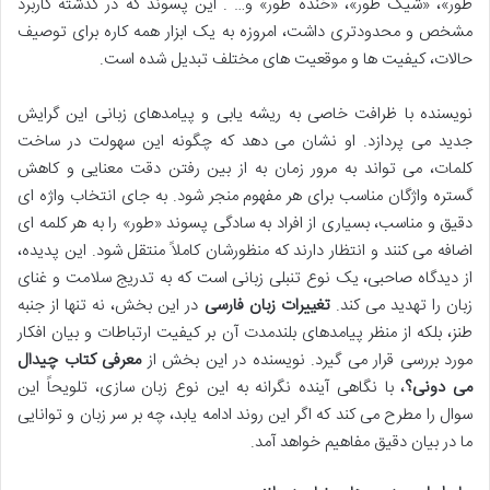
طور»، «شیک طور»، «خنده طور» و… . این پسوند که در گذشته کاربرد
مشخص و محدودتری داشت، امروزه به یک ابزار همه کاره برای توصیف
حالات، کیفیت ها و موقعیت های مختلف تبدیل شده است.
نویسنده با ظرافت خاصی به ریشه یابی و پیامدهای زبانی این گرایش
جدید می پردازد. او نشان می دهد که چگونه این سهولت در ساخت
کلمات، می تواند به مرور زمان به از بین رفتن دقت معنایی و کاهش
گستره واژگان مناسب برای هر مفهوم منجر شود. به جای انتخاب واژه ای
دقیق و مناسب، بسیاری از افراد به سادگی پسوند «طور» را به هر کلمه ای
اضافه می کنند و انتظار دارند که منظورشان کاملاً منتقل شود. این پدیده،
از دیدگاه صاحبی، یک نوع تنبلی زبانی است که به تدریج سلامت و غنای
زبان را تهدید می کند.
تغییرات زبان فارسی
در این بخش، نه تنها از جنبه
طنز، بلکه از منظر پیامدهای بلندمدت آن بر کیفیت ارتباطات و بیان افکار
مورد بررسی قرار می گیرد. نویسنده در این بخش از
معرفی کتاب چیدال
می دونی؟
، با نگاهی آینده نگرانه به این نوع زبان سازی، تلویحاً این
سوال را مطرح می کند که اگر این روند ادامه یابد، چه بر سر زبان و توانایی
ما در بیان دقیق مفاهیم خواهد آمد.