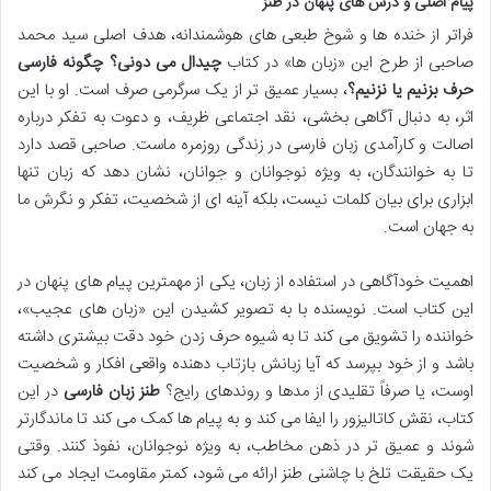
پیام اصلی و درس های پنهان در طنز
فراتر از خنده ها و شوخ طبعی های هوشمندانه، هدف اصلی سید محمد
صاحبی از طرح این «زبان ها» در کتاب
چیدال می دونی؟ چگونه فارسی
حرف بزنیم یا نزنیم؟
، بسیار عمیق تر از یک سرگرمی صرف است. او با این
اثر، به دنبال آگاهی بخشی، نقد اجتماعی ظریف، و دعوت به تفکر درباره
اصالت و کارآمدی زبان فارسی در زندگی روزمره ماست. صاحبی قصد دارد
تا به خوانندگان، به ویژه نوجوانان و جوانان، نشان دهد که زبان تنها
ابزاری برای بیان کلمات نیست، بلکه آینه ای از شخصیت، تفکر و نگرش ما
به جهان است.
اهمیت خودآگاهی در استفاده از زبان، یکی از مهمترین پیام های پنهان در
این کتاب است. نویسنده با به تصویر کشیدن این «زبان های عجیب»،
خواننده را تشویق می کند تا به شیوه حرف زدن خود دقت بیشتری داشته
باشد و از خود بپرسد که آیا زبانش بازتاب دهنده واقعی افکار و شخصیت
اوست، یا صرفاً تقلیدی از مدها و روندهای رایج؟
طنز زبان فارسی
در این
کتاب، نقش کاتالیزور را ایفا می کند و به پیام ها کمک می کند تا ماندگارتر
شوند و عمیق تر در ذهن مخاطب، به ویژه نوجوانان، نفوذ کنند. وقتی
یک حقیقت تلخ با چاشنی طنز ارائه می شود، کمتر مقاومت ایجاد می کند