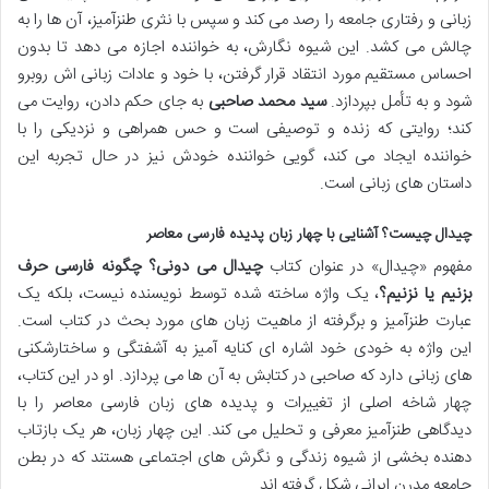
زبانی و رفتاری جامعه را رصد می کند و سپس با نثری طنزآمیز، آن ها را به
چالش می کشد. این شیوه نگارش، به خواننده اجازه می دهد تا بدون
احساس مستقیم مورد انتقاد قرار گرفتن، با خود و عادات زبانی اش روبرو
شود و به تأمل بپردازد.
سید محمد صاحبی
به جای حکم دادن، روایت می
کند؛ روایتی که زنده و توصیفی است و حس همراهی و نزدیکی را با
خواننده ایجاد می کند، گویی خواننده خودش نیز در حال تجربه این
داستان های زبانی است.
چیدال چیست؟ آشنایی با چهار زبان پدیده فارسی معاصر
مفهوم «چیدال» در عنوان کتاب
چیدال می دونی؟ چگونه فارسی حرف
بزنیم یا نزنیم؟
، یک واژه ساخته شده توسط نویسنده نیست، بلکه یک
عبارت طنزآمیز و برگرفته از ماهیت زبان های مورد بحث در کتاب است.
این واژه به خودی خود اشاره ای کنایه آمیز به آشفتگی و ساختارشکنی
های زبانی دارد که صاحبی در کتابش به آن ها می پردازد. او در این کتاب،
چهار شاخه اصلی از تغییرات و پدیده های زبان فارسی معاصر را با
دیدگاهی طنزآمیز معرفی و تحلیل می کند. این چهار زبان، هر یک بازتاب
دهنده بخشی از شیوه زندگی و نگرش های اجتماعی هستند که در بطن
جامعه مدرن ایرانی شکل گرفته اند.