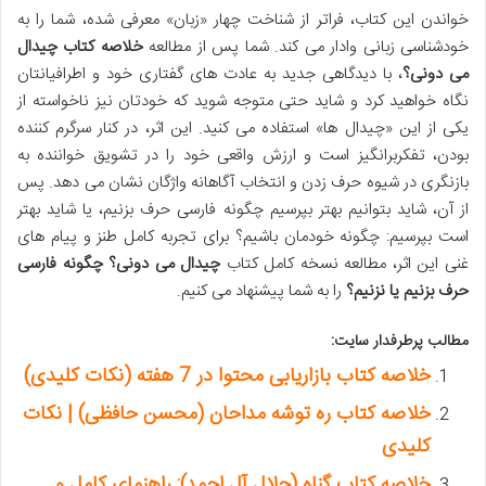
خواندن این کتاب، فراتر از شناخت چهار «زبان» معرفی شده، شما را به
خودشناسی زبانی وادار می کند. شما پس از مطالعه
خلاصه کتاب چیدال
می دونی؟
، با دیدگاهی جدید به عادت های گفتاری خود و اطرافیانتان
نگاه خواهید کرد و شاید حتی متوجه شوید که خودتان نیز ناخواسته از
یکی از این «چیدال ها» استفاده می کنید. این اثر، در کنار سرگرم کننده
بودن، تفکربرانگیز است و ارزش واقعی خود را در تشویق خواننده به
بازنگری در شیوه حرف زدن و انتخاب آگاهانه واژگان نشان می دهد. پس
از آن، شاید بتوانیم بهتر بپرسیم چگونه فارسی حرف بزنیم، یا شاید بهتر
است بپرسیم: چگونه خودمان باشیم؟ برای تجربه کامل طنز و پیام های
غنی این اثر، مطالعه نسخه کامل کتاب
چیدال می دونی؟ چگونه فارسی
حرف بزنیم یا نزنیم؟
را به شما پیشنهاد می کنیم.
مطالب پرطرفدار سایت:
خلاصه کتاب بازاریابی محتوا در 7 هفته (نکات کلیدی)
خلاصه کتاب ره توشه مداحان (محسن حافظی) | نکات
کلیدی
خلاصه کتاب گناه (جلال آل احمد): راهنمای کامل و