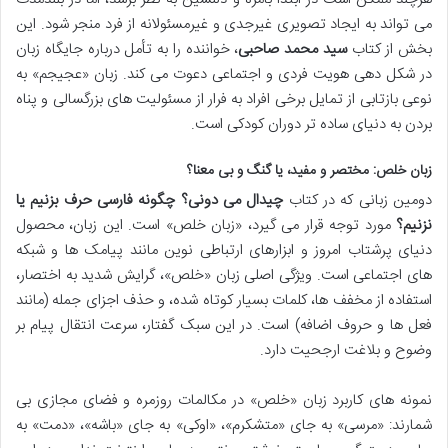
می تواند به ایجاد تصویری غیرجدی و غیرمسئولانه از فرد منجر شود. این
بخش از کتاب
سید محمد صاحبی
، خواننده را به تأمل درباره جایگاه زبان
در شکل دهی هویت فردی و اجتماعی دعوت می کند. زبان «عجیجم» به
نوعی بازتابی از تمایل برخی افراد به فرار از مسئولیت های بزرگسالی و پناه
بردن به دنیای ساده تر دوران کودکی است.
زبان خلص: مختصر و مفید، یا گنگ و بی معنا؟
دومین زبانی که در کتاب
چیدال می دونی؟ چگونه فارسی حرف بزنیم یا
نزنیم؟
مورد توجه قرار می گیرد، «زبان خلص» است. این زبان، محصول
دنیای پرشتاب امروز و ابزارهای ارتباطی نوین مانند پیامک ها و شبکه
های اجتماعی است. ویژگی اصلی زبان «خلص»، گرایش شدید به اختصار،
استفاده از مخفف ها، کلمات بسیار کوتاه شده، و حذف اجزای جمله (مانند
فعل ها و حروف اضافه) است. در این سبک گفتار، سرعت انتقال پیام بر
وضوح و بلاغت ارجحیت دارد.
نمونه های کاربرد زبان «خلص» در مکالمات روزمره و فضای مجازی بی
شمارند: «مرسی» به جای «متشکرم»، «اوکی» به جای «باشه»، «دمت» به