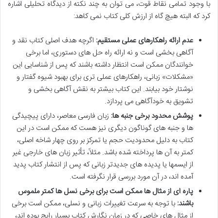
با وجود تمامی نقاط قوت، می توان به چند نکته از دیدگاه تحلیلی اشاره
کرد که البته هیچ گاه از ارزش کلی کتاب نمی کاهد:
عدم ارائه راهکارهای عملی مستقیم:
اگرچه هدف اصلی کتاب نقد و
آگاهی بخشی است و نه ارائه راه حل های دستوری، اما برخی
خوانندگان ممکن است انتظار داشته باشند که پس از شناسایی این
«مشکلات» زبانی، راهکارهای عملی تری برای بهبود شیوه گفتار و
نوشتار خود بیابند. این کتاب بیشتر به نقش آگاهی بخشی و
تشویق به خودآگاهی می پردازد.
پوشش محدود برخی جنبه ها:
زبان فارسی معاصر، دارای پیچیدگی
ها و جنبه های گوناگون دیگری نیز هست که ممکن است در این
کتاب به دلیل محدودیت حجم یا تمرکز بر روی چهار شاخه اصلی،
کمتر به آن ها پرداخته شده باشد. مثلاً، تأثیر زبان های خارجی غیر
از ایسمها یا پدیده های جدیدتر زبانی که پس از انتشار کتاب پدید
آمده اند، در آن مورد بررسی قرار نگرفته است.
پاره ای از مثال ها ممکن است برای برخی نسل ها کمتر ملموس
باشند:
با توجه به سرعت تغییرات زبانی و نسلی، ممکن است برخی
از مثال های خاصی که در زمان نگارش کتاب بسیار رایج بوده اند،