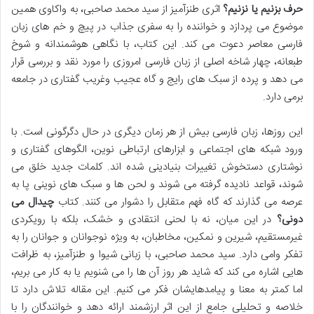
حرف بزنیم یا نزنیم؟
اثری طنزآمیز از سید محمد صاحبی، به واکاوی همین
موضوع می پردازد و خواننده را به سفری جذاب در پیچ و خم های زبان
فارسی معاصر دعوت می کند. این کتاب، با نگاهی هوشمندانه و شوخ
طبعانه، چهار شاخه اصلی از زبان فارسی امروزی را مورد نقد و بررسی قرار
می دهد و پرده از سبک های رایج و گاه عجیب وغریب گفتاری در جامعه
برمی دارد.
این روزها، زبان فارسی بیش از هر زمان دیگری در حال دگرگونی است. با
ورود شبکه های اجتماعی و ابزارهای ارتباطی نوین، الگوهای گفتاری و
نوشتاری دستخوش تغییرات بنیادینی شده اند. کلمات جدید خلق می
شوند، قواعد نادیده گرفته می شوند و لحن ها و سبک های نوینی پا به
عرصه می گذارند که گاه فهم متقابل را دشوار می کنند. کتاب
چیدال می
دونی؟
در این میان، نه با لحنی انتقادی و خشک، بلکه با رویکردی
غیرمستقیم، شیرین و نمکین، مخاطبان، به ویژه نوجوانان و جوانان را به
تفکر وامی دارد. سید محمد صاحبی، با زبانی شیوا و طنزآمیز، به ظرافت
هایی اشاره می کند که شاید هر روز آن ها را می شنویم یا به کار می بریم،
اما کمتر به معنا و پیامدهایشان فکر می کنیم. این مقاله تلاش دارد تا
خلاصه و تحلیلی جامع از این اثر ارزشمند ارائه دهد و خوانندگان را با