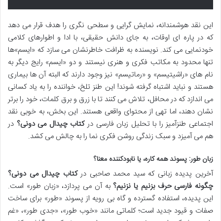
این نقد هوشمندانه، نمایش گرایی و سطحی نگری را هدف قرار می دهد
که در پاره ای اوقات، به جای دانش حقیقی، با ادا و اطوارهای کلامی
خودنمایی می کند. نویسنده به ظرافت خاطرنشان می سازد که «ایسم»ها
تنها محدود به مکاتب فکری و هنری نیستند و دو «ایسم» رایج دیگر به
نام های «راشیتیسم» و «رماتیسم» نیز وجود دارند که البته آن ها بیماری
هستند و نباید اشتباه گرفته شوند! این طنز تلخ، خواننده را به یاد کسانی
می اندازد که در محافل، تلاش می کنند تا با زرق و برق کلمات، خود را برتر
نشان دهند، اما تهی از محتوای واقعی هستند. این بخش، به خوبی نقد
اجتماعی طنزآمیز را با تحلیل زبان فارسی در
کتاب چیدال می دونی؟
در
هم می آمیزد و سبک زندگی روشن فکری نما را به چالش می کشد.
زبان طور: پسوند همه کاره، یا نابودکننده معنا؟
آخرین پدیده زبانی که سید محمد صاحبی در
کتاب چیدال می دونی؟
چگونه فارسی حرف بزنیم یا نزنیم؟
به آن می پردازد، «زبان طور» است.
این پدیده، استفاده گسترده و گاه بی رویه از پسوند «طور» برای ساخت
صفات و قیود جدید است؛ کلماتی مانند «خوب طور»، «جدی طور»، «غم