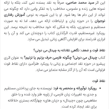
این اثر
سید محمد صاحبی
، صرفاً به نقد بسنده نمی کند، بلکه با ارائه
نمونه هایی زنده و ملموس، مخاطب را به تفکر وامی دارد که چگونه می
تواند از این دام ها رها شود. او با این شیوه، به نوعی
آموزش رفتاری
نوجوان
را در حوزه زبان و ارتباطات ارائه می دهد، اما نه به صورت
مستقیم و دستوری، بلکه به شکلی که خود مخاطب به نتیجه برسد. این
رویکرد غیرمستقیم، قدرت اثرگذاری کتاب را دوچندان می کند و آن را به
ابزاری قدرتمند برای افزایش آگاهی زبانی تبدیل می سازد.
نقاط قوت و ضعف: نگاهی نقادانه به چیدال می دونی؟
کتاب
چیدال می دونی؟ چگونه فارسی حرف بزنیم یا نزنیم؟
به عنوان اثری
پیشرو در حوزه نقد اجتماعی و زبانی با رویکرد طنزآمیز، دارای نقاط قوت
فراوانی است که آن را از آثار مشابه متمایز می سازد.
نقاط قوت
رویکرد نوآورانه و منحصر به فرد:
نویسنده به جای پرداختن مستقیم
و جدی به تغییرات زبان فارسی، از زاویه طنز وارد شده و با خلق
مفاهیمی چون «چیدال» و «زبان های» چهارگانه، بستری خلاقانه
برای نقد ایجاد کرده است.