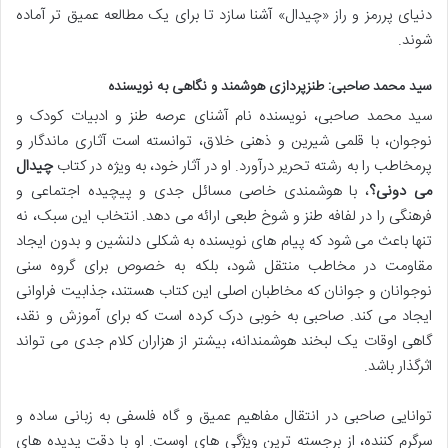
دنیای پررمز و راز «چیدال» آشنا سازد تا برای یک مطالعه عمیق تر آماده
شوند.
سید محمد صاحبی: طنزپردازی هوشمند و نگاهی به نویسنده
سید محمد صاحبی، نویسنده نام آشنای عرصه طنز و ادبیات کودک و
نوجوان، با قلمی شیرین و ذهنی خلاق، توانسته است آثاری ماندگار و
پرمخاطب را به رشته تحریر درآورد. او در آثار خود، به ویژه در کتاب
چیدال
می دونی؟
، با هوشمندی خاصی مسائل جدی و پیچیده اجتماعی و
فرهنگی را در لفافه طنز و شوخ طبعی ارائه می دهد. انتخاب این سبک، نه
تنها باعث می شود که پیام های نویسنده به شکلی دلنشین و بدون ایجاد
مقاومت در مخاطب منتقل شود، بلکه به خصوص برای گروه سنی
نوجوانان و جوانان که مخاطبان اصلی این کتاب هستند، جذابیت فراوانی
ایجاد می کند. صاحبی به خوبی درک کرده است که برای آموزش و نقد،
گاهی اوقات یک لبخند هوشمندانه، بیشتر از هزاران کلام جدی می تواند
اثرگذار باشد.
توانایی صاحبی در انتقال مفاهیم عمیق و گاه فلسفی به زبانی ساده و
سرگرم کننده، از برجسته ترین ویژگی های اوست. او با دقت پدیده های