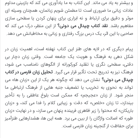
و بیشتر به یاد می ماند. این کتاب به ما یادآوری می کند که بازبینی مداوم
عادات زبانی ما ضروری است تا مطمئن شویم زبانمان، همچنان وسیله ای
موثر و دقیق برای ارتباط و نه ابزاری برای پنهان کردن یا سطحی سازی
مفاهیم باشد.
نقد کتاب چیدال می دونی؟
از این منظر، درک می کند که
صاحبی با این اثر، یک درس بزرگ رفتاری و زبانی به مخاطبانش می دهد.
پیام دیگری که در لایه های طنز این کتاب نهفته است، اهمیت زبان در
شکل دهی به فرهنگ و هویت یک جامعه است. وقتی زبان دچار بی
دقتی، سطحی نگری یا تقلید کورکورانه از الگوهای نامناسب می شود،
فرهنگ نیز به تدریج تحت تأثیر قرار می گیرد.
تحلیل زبان فارسی در کتاب
چیدال می دونی؟
نشان می دهد که چگونه هر یک از این «زبان ها» می
تواند به نحوی به تخریب یا تضعیف جنبه هایی از فرهنگ ارتباطی ما
منجر شود. از زبان «عجیجم» که ممکن است بلوغ عاطفی را به تأخیر
بیندازد، تا زبان «خلص» که دقت و زیبایی کلام را فدا می کند، و «زبان
باریکان» که محتوا را زیر ظاهری فریبنده پنهان می سازد، و در نهایت «زبان
طور» که اصالت واژگان را از بین می برد. همه این ها، هشدارهایی طنزآمیز
برای حفاظت از گنجینه زبان فارسی است.