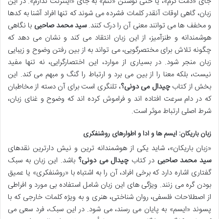
جای «دمت گرم»، یا حتی نوشتن «نتم» به جای «اینترنت ندارم». در این
زبان، گاهی اوقات آنقدر کلمات فشرده می شوند که تنها افراد آشنا به کدها
و مخفف ها می توانند معنی آن را درک کنند.
سید محمد صاحبی
با نگاهی
هوشمندانه و طنزآمیز، از این زبان انتقاد می کند و نشان می دهد که
چگونه تلاش برای مختصرگویی، می تواند به از بین رفتن وضوح و زیبایی
زبان منجر شود. در بسیاری از موارد، این اختصارگرایی، نه تنها مفید
نیست، بلکه معنا را از بین می برد و ارتباط را گنگ و مبهم می کند. این
بخش از کتاب
چیدال می دونی؟
، تلنگری است برای آن دسته از مخاطبان
که در دام سرعت افتاده اند و فراموش کرده اند که وضوح و غنای زبان،
شرط اصلی ارتباط موثر است.
زبان باریکان: ایسم ها و ادا و اطوارهای روشنفکری
«زبان باریکان»، شاید یکی از هوشمندانه ترین و نیش دارترین نقدهای
سید محمد صاحبی
در کتاب
چیدال می دونی؟
باشد. این زبان به سبک
گفتاری اشاره دارد که برخی افراد، آن را به اشتباه با «روشنفکری» یا عمیق
بودن گره می زنند. ویژگی های این زبان شامل استفاده بی مورد و افراطی
از اصطلاحات فلسفی، روان شناختی، هنری و به ویژه کلمات خارجی که با
پسوند «ایسم» به پایان می رسند، می شود. در این سبک، فرد سعی می