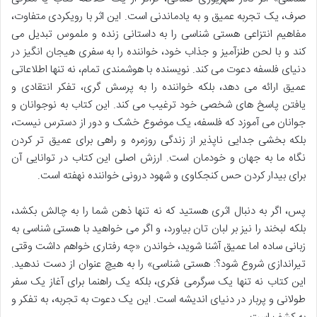
صرف، یک تجربه عمیق و به یادماندنی است. این اثر با رویکردی متفاوت،
مفاهیم انتزاعی هستی شناسی را به داستانی زنده و ملموس تبدیل می
کند و با لحن طنزآمیز و جذاب خود، خواننده را به سفری هیجان انگیز در
دنیای فلسفه دعوت می کند. نویسنده با هوشمندی تمام، نه تنها اطلاعاتی
عمیق ارائه می دهد، بلکه خواننده را به پرسش گری، تفکر انتقادی و
یافتن پاسخ های شخصی خود ترغیب می کند. این کتاب به نوجوانان و
جوانان می آموزد که فلسفه، یک موضوع خشک و دور از دسترس نیست،
بلکه بخشی جدایی ناپذیر از زندگی روزمره و راهی برای عمیق تر کردن
نگاه ما به جهان و خودمان است. ارزش اصلی این کتاب در توانایی آن
برای بیدار کردن حس کنجکاوی و شهود درونی خواننده نهفته است.
پس، اگر به دنبال اثری هستید که نه تنها ذهن شما را به چالش بکشد،
بلکه لبخند را نیز بر لبان تان بیاورد، و اگر می خواهید با هستی شناسی به
زبانی ساده اما عمیق آشنا شوید، خواندن «چه رفتاری خواهم داشت وقتی
تیراندازی شروع شود؟: هستی شناسی» را به هیچ عنوان از دست ندهید.
این کتاب نه تنها یک سرگرمی فکری، بلکه یک راهنما برای آغاز یک سفر
طولانی و پربار در دنیای اندیشه است. این یک دعوت به تجربه، به تفکر و