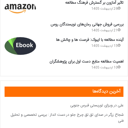
تاثیر آمازون بر گسترش فرهنگ مطالعه
26 اردیبهشت 1405
بررسی فروش جهانی رمان‌های نویسندگان روس
21 اردیبهشت 1405
آینده مطالعه با ایبوک: فرصت ها و چالش ها
15 اردیبهشت 1405
اهمیت مطالعه منابع دست اول برای پژوهشگران
10 اردیبهشت 1405
آخرین دیدگاه‌ها
علی
در
ویزای توریستی قبرس جنوبی
شجاع زرگر
در
صدای تق تق چرخ جلو در دست انداز : بررسی تخصصی و تحلیل
فنی