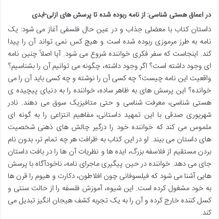
در اعماق هستی شناسی: از نامه ربوده شده تا پرسش های ازلی-ابدی
داستان کتاب با معضلی جذاب و در عین حال فلسفی آغاز می شود: یک
نامه به طرز مرموزی ربوده شده است و هیچ کس نمی تواند آن را پیدا
کند. اینجاست که سفر فکری خواننده شروع می شود. آیا اصلاً چنین نامه
ای وجود داشته است؟ اگر وجود داشته، چگونه می توانیم آن را بشناسیم؟
واقعیت این نامه چیست؟ چه کسی آن را نوشته و چه کسی باید آن را می
خوانده؟ این پرسش های به ظاهر ساده، خواننده را به دنیای پیچیده ی
هستی شناسی، معرفت شناسی و حتی متافیزیک سوق می دهند. نادر
شهریوری صدقی با این تمهید داستانی، مفاهیم انتزاعی را به گونه ای
ملموس می کند که خواننده خود را درگیر چالش های ذهنی شخصیت
های داستان می بیند. او در این کتاب به ظرافت هر چه تمام تر، بدون نام
بردن مستقیم از فلاسفه بزرگ، ایده ها و نظریات آن ها را در بافت داستان
جای می دهد. خواننده در حین پیگیری ماجرای نامه، ناخودآگاه با پرسش
هایی آشنا می شود که فیلسوفانی چون افلاطون، دکارت و هیوم را قرن ها
به خود مشغول کرده است. این شیوه، آموزش فلسفه را از حالت سنتی و
کسل کننده خارج کرده و آن را به یک تجربه کشف هیجان انگیز تبدیل می
کند.