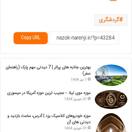
گردشگری
Copy URL
بهترین جاذبه های پراتر | 7 دیدنی مهم پارک (راهنمای
سفر)
1 مهر 1404
موزه موی لیلا – عجیب ترین موزه آمریکا در میسوری
31 شهریور 1404
موزه خودروهای کلاسیک یزد | آدرس، ساعت بازدید و
دیدنی های آن
31 شهریور 1404