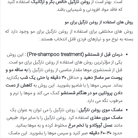
است. بهتر است از
روغن نارگیل خالص بکر و ارگانیک
استفاده کنید
که فاقد مواد افزودنی و شیمیایی باشد.
روش های استفاده از روغن نارگیل برای مو
روش های مختلفی برای استفاده از روغن نارگیل برای مو وجود دارد که
بسته به نوع مو و نیازهای فردی قابل انتخاب هستند :
درمان قبل از شستشو
(Pre-shampoo treatment)
:
این روش
یکی از مؤثرترین روش های استفاده از روغن نارگیل برای مو است.
قبل از شستشوی موها مقدار مناسبی از روغن نارگیل را
به ساقه مو و
پوست سر ماساژ دهید
و حداقل
۳۰
دقیقه یا حتی یک شب
بگذارید
بماند. سپس موها را با شامپو بشویید. این روش به
کاهش از دست
دادن پروتئین مو در هنگام شستشو
کمک می کند و موها را نرم و
مرطوب نگه می دارد.
ماسک موی روغن نارگیل :
روغن نارگیل را می توان به عنوان یک
ماسک موی مغذی
استفاده کرد. روغن نارگیل را با سایر مواد طبیعی
مانند
عسل آووکادو یا تخم مرغ
مخلوط کرده و به موها بمالید.
حدود
۳۰
–
۶۰
دقیقه
صبر کنید و سپس موها را بشویید. این ماسک