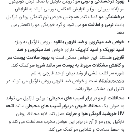
بهبود درخشندگی و نرمی مو :
روغن نارگیل با صاف کردن کوتیکول
مو (لایه بیرونی مو) و افزایش انعکاس نور می تواند به
افزایش
درخشندگی مو
کمک کند. همچنین خواص نرم کنندگی روغن نارگیل
باعث
نرمی و لطافت مو
می شود و گره خوردگی مو را کاهش می
دهد.
خواص ضد میکروبی و ضد قارچی بالقوه :
روغن نارگیل به ویژه
اسید لوریک و اسید کاپریک
دارای خواص
ضد میکروبی و ضد
قارچی
هستند. این خواص ممکن است به
بهبود سلامت پوست سر
و
کاهش مشکلات مربوط به پوست سر مانند شوره سر
کمک کند.
شوره سر اغلب ناشی از رشد بیش از حد قارچی به نام
Malassezia
است و خواص ضد قارچی روغن نارگیل می تواند در
کنترل این مشکل مؤثر باشد.
محافظت از مو در برابر آسیب های محیطی :
روغن نارگیل می تواند
به عنوان یک
محافظ طبیعی در برابر آسیب های محیطی
مانند
اشعه
UV
خورشید آلودگی هوا و حرارت
عمل کند. لایه محافظ روغن
نارگیل روی مو از آن در برابر این عوامل مخرب محافظت می کند و
به حفظ سلامت و شادابی مو کمک می کند.