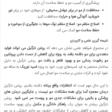
پیشگیری از آسیب مو و حفظ سلامت آن دارند.
محافظت از مو در برابر عوامل محیطی :
از موهای خود در برابر
نور
خورشید آلودگی هوا و حرارت
محافظت کنید.
اصلاح منظم مو : اصلاح منظم نوک موها
به
جلوگیری از موخوره و
حفظ سلامت مو
کمک می کند.
نتیجه گیری علمی و کاربردی
در مجموع شواهد علمی نشان می دهد که
روغن نارگیل می تواند فواید
متعددی برای مو داشته باشد به ویژه برای کاهش از دست دادن پروتئین
مو رطوبت رسانی مو و بهبود ظاهر و بافت مو
. روغن نارگیل به دلیل
ساختار منحصر به فرد اسیدهای چرب خود به ویژه
اسید لوریک
به ساقه مو
نفوذ کرده و اثرات مثبتی بر سلامت مو اعمال می کند.
با این حال مهم است که
انتظارات واقع بینانه
داشته باشیم. روغن نارگیل
درمان معجزه آسا برای همه مشکلات مو نیست
و
جایگزین درمان های
پزشکی و بالینی برای مشکلات جدی مو و پوست سر نمی شود
. روغن
نارگیل بیشتر به عنوان یک
راهکار خانگی و مکمل
برای بهبود سلامت
عمومی مو و کاهش برخی از مشکلات خفیف مو مانند خشکی و وز مو