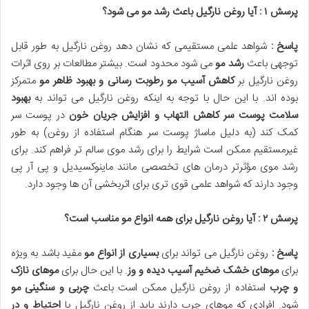
پرسش
۱
: آیا روغن نارگیل باعث رشد مو می شود؟
پاسخ :
شواهد علمی مستقیمی که نشان دهد روغن نارگیل به طور قابل
توجهی باعث
رشد مو
می شود محدود است. بیشتر مطالعات بر روی اثرات
روغن نارگیل بر
کاهش آسیب مو رطوبت رسانی و بهبود ظاهر مو
متمرکز
بوده اند. با این حال با توجه به اینکه روغن نارگیل می تواند به
بهبود
سلامت پوست سر کاهش التهاب و افزایش جریان خون
در پوست سر
کمک کند (به دلیل ماساژ پوست سر هنگام استفاده از روغن) به طور
غیرمستقیم ممکن است شرایط را برای رشد موی سالم تر فراهم کند. برای
رشد موی مؤثرتر درمان های تخصصی مانند ماینوکسیدیل و پی آر پی
وجود دارند که شواهد علمی قوی تری برای اثربخشی آن ها وجود دارد.
پرسش
۲
: آیا روغن نارگیل برای همه انواع مو مناسب است؟
پاسخ :
روغن نارگیل می تواند برای
بسیاری از انواع مو
مفید باشد به ویژه
برای
موهای خشک ضخیم آسیب دیده و وز
. با این حال برای
موهای نازک
و چرب
استفاده از روغن نارگیل ممکن است باعث
چربی و سنگینی مو
شود. افرادی که موهای چرب دارند باید از روغن نارگیل با
احتیاط و در