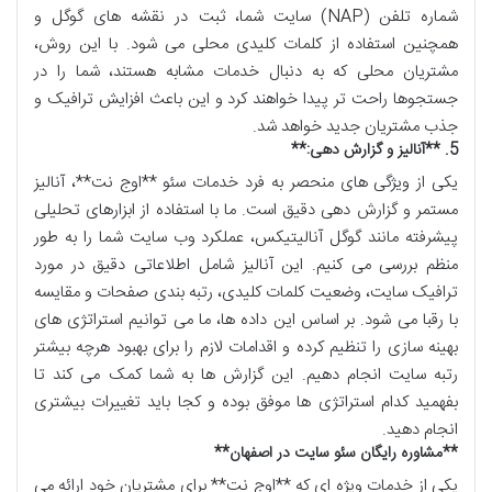
شماره تلفن
(NAP)
سایت شما، ثبت در نقشه های گوگل و
همچنین استفاده از کلمات کلیدی محلی می شود. با این روش،
مشتریان محلی که به دنبال خدمات مشابه هستند، شما را در
جستجوها راحت تر پیدا خواهند کرد و این باعث افزایش ترافیک و
جذب مشتریان جدید خواهد شد
.
5. **
آنالیز و گزارش دهی
:**
یکی از ویژگی های منحصر به فرد خدمات سئو **اوج نت**، آنالیز
مستمر و گزارش دهی دقیق است. ما با استفاده از ابزارهای تحلیلی
پیشرفته مانند گوگل آنالیتیکس، عملکرد وب سایت شما را به طور
منظم بررسی می کنیم. این آنالیز شامل اطلاعاتی دقیق در مورد
ترافیک سایت، وضعیت کلمات کلیدی، رتبه بندی صفحات و مقایسه
با رقبا می شود. بر اساس این داده ها، ما می توانیم استراتژی های
بهینه سازی را تنظیم کرده و اقدامات لازم را برای بهبود هرچه بیشتر
رتبه سایت انجام دهیم. این گزارش ها به شما کمک می کند تا
بفهمید کدام استراتژی ها موفق بوده و کجا باید تغییرات بیشتری
انجام دهید
.
**
مشاوره رایگان سئو سایت در اصفهان
**
یکی از خدمات ویژه ای که **اوج نت** برای مشتریان خود ارائه می