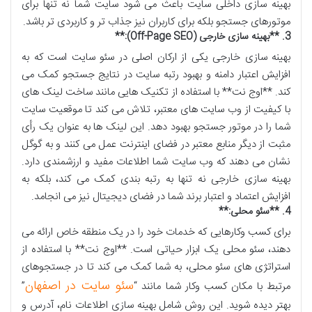
بهینه سازی داخلی سایت باعث می شود سایت شما نه تنها برای
موتورهای جستجو بلکه برای کاربران نیز جذاب تر و کاربردی تر باشد
.
3. **
بهینه سازی خارجی
(Off-Page SEO):**
بهینه سازی خارجی یکی از ارکان اصلی در سئو سایت است که به
افزایش اعتبار دامنه و بهبود رتبه سایت در نتایج جستجو کمک می
کند. **اوج نت** با استفاده از تکنیک هایی مانند ساخت لینک های
با کیفیت از وب سایت های معتبر، تلاش می کند تا موقعیت سایت
شما را در موتور جستجو بهبود دهد. این لینک ها به عنوان یک رأی
مثبت از دیگر منابع معتبر در فضای اینترنت عمل می کنند و به گوگل
نشان می دهند که وب سایت شما اطلاعات مفید و ارزشمندی دارد.
بهینه سازی خارجی نه تنها به رتبه بندی کمک می کند، بلکه به
افزایش اعتماد و اعتبار برند شما در فضای دیجیتال نیز می انجامد
.
4. **
سئو محلی
:**
برای کسب وکارهایی که خدمات خود را در یک منطقه خاص ارائه می
دهند، سئو محلی یک ابزار حیاتی است. **اوج نت** با استفاده از
استراتژی های سئو محلی، به شما کمک می کند تا در جستجوهای
سئو سایت در اصفهان
مرتبط با مکان کسب وکار شما مانند “
”
بهتر دیده شوید. این روش شامل بهینه سازی اطلاعات نام، آدرس و