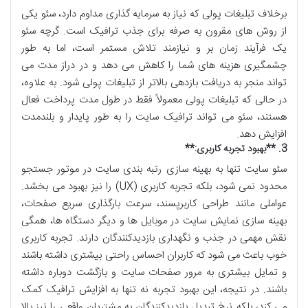
برخلاف تبلیغات پولی که نیاز به سرمایه گذاری مداوم دارد، سئو یکی
از روش های مقرون به صرفه برای جذب ترافیک است. گرچه سئو
یک فرآیند زمان بر و نیازمند تلاش مستمر است، اما به طور
چشمگیری هزینه های شما را کاهش می دهد و در دراز مدت می
تواند منجر به دریافت بازدهی بالاتر از تبلیغات پولی شود. به علاوه،
در حالی که تبلیغات پولی معمولاً فقط در طول مدت پرداخت فعال
هستند، سئو می تواند ترافیک سایت را به طور پایدار و بلندمدت
افزایش دهد
.
3. **
بهبود تجربه کاربری
:**
سئو سایت تنها به بهینه سازی رتبه بندی سایت در موتور جستجو
محدود نمی شود، بلکه تجربه کاربری
(UX)
را نیز بهبود می بخشد.
عواملی مانند طراحی کاربرپسند، سرعت بارگذاری سریع صفحات،
بهینه سازی نمایش سایت در موبایل ها و دیگر دستگاه ها، همگی
نقش مهمی در جذب و نگهداری بازدیدکنندگان دارند. تجربه کاربری
خوب باعث می شود که کاربران احساس راحتی بیشتری داشته باشند
و تمایل بیشتری به مرور صفحات سایت و بازگشت دوباره داشته
باشند. در نتیجه، این بهبود تجربه نه تنها به افزایش ترافیک کمک
می کند، بلکه نرخ تبدیل بازدیدکنندگان به مشتریان واقعی را نیز بالا