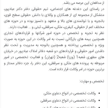
از مدافعان اين عرصه می باشد.
در راستای اين دغدغه های اجتماعی، تيم حقوقی دفتر دكتر عبادپور،
متشكل از مجموعه ای از همكاران و وكلای با دانش حقوقی سطح قوی،
باتجربه و با توانمندی های بالا و متعهد و دلسوز بوده و در حوزه های
مختلف اعم از حقوقی، كيفری، ملكی، سرقفلی، ثبتی و … فعاليت دارند.
نظر به تجربه و تخصص در حوزه امور شركتها و قراردادهای تجاری
همچنين بيمه های بازرگانی نسبت به امر وكالت در اين حوزه به صورت
ويژه و تخصصی پرداخته و همچنين باتوجه به مديريت و تحت نظر
داشتن امور حقوقی و قراردادهای دو شعبه دفاتر املاک عبادپور در خيابان
های مطهری شعبه1 (وزرا) شعبه2 (تهران) و فعاليت تخصصی در امور
مربوطه به پرونده های ملكی و سرقفلی، اين دفتر را، جزء دفاتر ممتاز و
برترين حوزه در امر وكالت قرار داده است.
تخصص و مهارت:
وكالت تخصصی در انواع دعاوی ملكی
وكالت تخصصی در انواع دعاوی سرقفلی
وكالت تخصصی در پرونده های كيفری