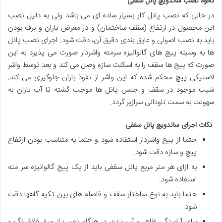
نحوه نصب ساندویچ پانل سقفی
در حالی که نصب پانل کار بسیار ساده ای می باشد ولی به دلیل نصب
این محصول در ارتفاع (سقف ساختمان) و در معرض باران و برف بودن
باید به نصب اصولی و عایق بندی دقیق آن، دقت شود. اجرای نصب پانل
ها به وسیله پیچ های گالوانیزه سرمته واشردار صورت می پذیرد به این
صورت که پیچ ها سقف را به اسکلت سازه وصل می کند و بعد توسط واشر
لاستیکی پیچ محکم شده که این واشر از نفوذ باران جلوگیری می کند.
شیب موجود در سقف و جنس پانل ها موجب گشته تا آب باران به
سهولت به سمت ناودانی سرازیر گردد.
نکات اجرای ساندویچ پانل سقفی
حتما از پیچ واشردار استفاده شود و حتما به متناسب بودن ارتفاع
پیچ و سازه دقت شود.
به ازای هر متر مربع پانل سقفی باید از یک پیچ گالوانیزه سر مته
استفاده شود.
حتما باید به نوع ساختار سقف و فاصله های بین تکیه گاهها دقت
شود.
برای آراستگی ظاهر و آب بندی در هنگام نصب از ورق فلاشینگ و