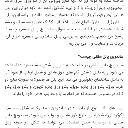
ساخته شده به گونه ای که لایه های بیرونی آن از دو ورق فلزی مانند
آلومینیوم، ورق آلوزینک یا گالوانیزه تشکیل شده اند. لایه میانی این پنل
ها نیز نوعی فوم تزریقی است که معمولا از موادی مانند پلی استایرن، پلی
اورتان (پلی اورتان)، انواع عایق ساختمانی XPS، عایق پشم سنگ و پشم
شیشه هستند. در ادامه مطلب به سوال ساندویچ پانل سقفی چیست
پاسخ می دهیم. همچنین به بررسی پانل ساندویچی سقفی، انواع آن،
مزیت ها و معایب و … می پردازیم.
ساندویچ پانل سقفی چیست؟
ساندویچ پانل سقفی در حقیقت به عنوان پوشش سقف سازه ها استفاده
می شود و به دلیل داشتن گام های ذوزنقه ای و شکل اورلپ از نفوذ آب
به داخل ساختمان جلوگیری می کند. این پنل ها معمولا به صورت های دو
طرف ورق، یکرو ورق یکرو فویل، یکرو ورق یکرو نایلون و یکرو ورق یکرو
کاغذ در دسترس هستند که هر کدام مزایا و معایب خاص خود را دارند.
ورق های این نوع از پانل های ساندویچی معمولا به شکل سینوسی
(کرکره ای)، شادولاین، طرح ذوزنقه ای و تولید می شوند. ساندویچ پانل
سقفی با توجه به محل استفاده می توانند به شکل دو طرف ورق