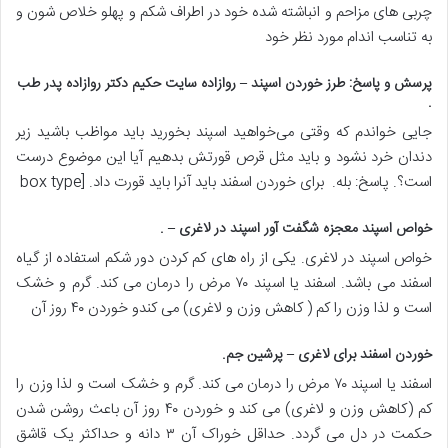
چربی های مزاحم و انباشته شده خود در اطراف شکم و پهلو خلاص شون و
به تناسب اندام مورد نظر خود
پرسش و پاسخ: طرز خوردن اسپند – روازاده سایت حکیم دکتر روازاده پدر طب
.
جایی خواندم که وقتی می‌خواهید اسپند بخورید باید مواظب باشید زیر
دندان خرد نشود و باید مثل قرص قورتش بدهیم آیا این موضوع درست
است؟. پاسخ: بله. برای خوردن اسفند باید آنرا باید قورت داد. [box type
خواص اسپند معجزه شگفت آور اسپند در لاغری
– .
خواص اسپند در لاغری. یکی از راه های کم کردن دور شکم استفاده از گیاه
اسفند می باشد. اسفند یا اسپند ۷۰ مرض را درمان می کند. گرم و خشک
است و لذا وزن را کم ( کاهش وزن و لاغری) می کندو خوردن ۴۰ روز آن
خوردن اسفند برای لاغری – پرشین جم
.
اسفند یا اسپند ۷۰ مرض را درمان می کند. گرم و خشک است و لذا وزن را
کم (کاهش وزن و لاغری) می کند و خوردن ۴۰ روز آن باعث روشن شدن
حکمت در دل می گردد. حداقل خوراک آن ۳ دانه و حداکثر یک قاشق