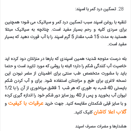
تسکین درد کمر با اسپند
:
تنقیه با روغن اسپند سبب تسکین درد کمر و سیاتیک می شود؛ همچنین
برای سردی کلیه و رحم بسیار مفید است. چنانچه به سیاتیک مبتلا
هستید به مدت 15 شب مقدار 5 گرم اسپند را با آب قورت دهید که بسیار
مفید است
.
بله درست متوجه شدید؛ همین اسپندی که بارها در منزلتان دود کرده اید
خاصیت آب کنندگی شکم را دارد؛ البته با روشی که مورد تایید است و حتما
باید با مشورت متخصص طب سنتی برای اطمینان از مضر نبودن این
نسخه لاغری برای طبع و مزاجتان استفاده شود. برای و آب کردن شکم
بایستی 40 شب، به طوری که هر شب 1 قاشق مرباخوری از آن را با 1/2
لیوان آب بخورید و پس از 40 روز سایز دور شکم خود را اندازه گیری کرده
عرقیات با کیفیت
و با سایز قبلی شکمتان مقایسه کنید
. جهت خرید
و
گلاب اعلا کاشان
کلیک کنید.
هشدارها و مضرات مصرف اسپند