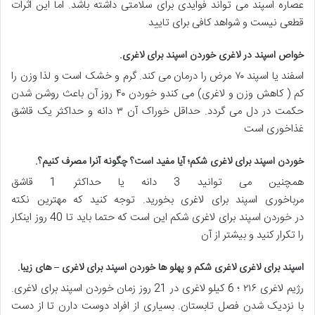
عصاره اسپند می تواند فوایدی برای سلامتی داشته باشد. اما این اثرات
قطعی نیست و شواهد کافی برای تایید
خواص اسپند در لاغری خوردن اسپند برای لاغری
.
اسفند یا اسپند ۷۰ مرض را درمان می کند. گرم و خشک است و لذا وزن را
کم ( کاهش وزن و لاغری) می کندو خوردن ۴۰ روز آن باعث روشن شدن
حکمت در دل می گردد. حداقل خوراک آن ۳ دانه و حداکثر یک قاشق
غذاخوری است
خوردن اسپند برای لاغری شکم؛ آیا مفید است؟ چگونه آنرا مصرف کنیم؟
.
همچنین می توانید 3 دانه یا حداکثر 1 قاشق
مرباخوری اسپند برای لاغری بخورید. توجه کنید که مهترین نکته
در خوردن اسپند برای لاغری شکم این است که حتما باید تا 40 روز اینکار
را تکرار کنید و بیشتر از آن
اسپند برای لاغری لاغری شکم و پهلو ها خوردن اسپند برای لاغری – های زیبا
.
رژیم لاغری ۲۱۶ ؛ 6 کیلو لاغری در 21 روز زمان خوردن اسپند برای لاغری.
با نزدیک شدن فصل تابستان. بسیاری از افراد دوست دارن تا از دست