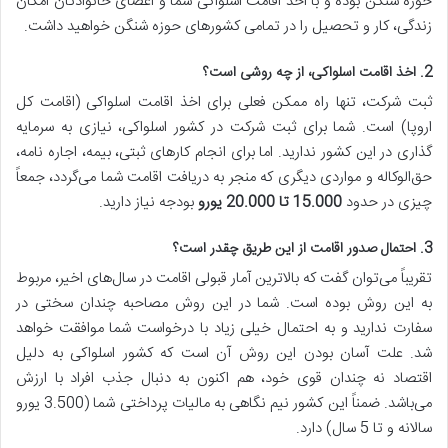
حوزه شنگن بوده و با اخذ اقامت اسلواکی شما و اعضای خانوادتان امکان
زندگی، کار و تحصیل را در تمامی کشور‌های حوزه شنگن خواهید داشت.
2. اخذ اقامت اسلواکی، از چه روشی است؟
ثبت شرکت، تنها راه ممکن فعلی برای اخذ اقامت اسلواکی (اقامت کل
اروپا) است. شما برای ثبت شرکت در کشور اسلواکی، نیازی به سرمایه
گذاری در این کشور ندارید. اما برای انجام کارهای ثبتی، بیمه، اجاره نامه،
حق‌الوکاله و مواردی دیگری که منجر به دریافت اقامت شما می‌گردد، جمعاً
چیزی در حدود
15.000
تا 20.000 یورو
بودجه نیاز دارید.
3. احتمال صدور اقامت از این طریق چقدر است؟
تقریباً می‌توان گفت که بالاترین آمار قبولی اقامت در سال‌های اخیر، مربوط
به این روش بوده است. شما در این روش مصاحبه چندان سختی در
سفارت ندارید و به احتمال خیلی زیاد با درخواست شما موافقت خواهد
شد. علت آسان بودن این روش آن است که کشور اسلواکی به دلیل
اقتصاد نه چندان قوی خود، هم اکنون به دنبال جذب افراد با ارزش
می‌باشد. ضمناً این کشور نیم نگاهی به مالیات پرداختی شما (3.500 یورو
سالانه و تا 5 سال) دارد.