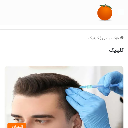
منو
نازک نارنجی
)
کلینیک
کلینیک
اقتصادی