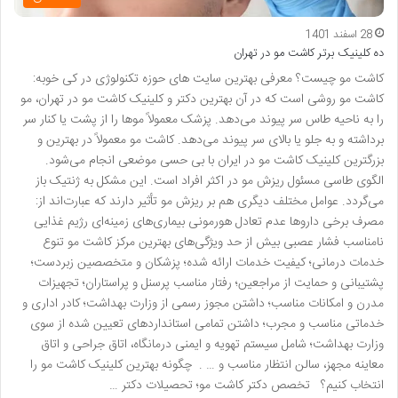
28 اسفند 1401
ده کلینیک برتر کاشت مو در تهران
کاشت مو چیست؟ معرفی بهترین سایت های حوزه تکنولوژی در کی خوبه:
کاشت مو روشی است که در آن بهترین دکتر و کلینیک کاشت مو در تهران، مو
را به ناحیه طاس سر پیوند می‌دهد. پزشک معمولاً موها را از پشت یا کنار سر
برداشته و به جلو یا بالای سر پیوند می‌دهد. کاشت مو معمولاً در بهترین و
بزرگترین کلینیک کاشت مو در ایران با بی حسی موضعی انجام می‌شود.
الگوی طاسی مسئول ریزش مو در اکثر افراد است. این مشکل به ژنتیک باز
می‌گردد. عوامل مختلف دیگری هم بر ریزش مو تأثیر دارند که عبارت‌اند از:
مصرف برخی داروها عدم تعادل هورمونی بیماری‌های زمینه‌ای رژیم غذایی
نامناسب فشار عصبی بیش از حد ویژگی‌های بهترین مرکز کاشت مو تنوع
خدمات درمانی؛ کیفیت خدمات ارائه شده؛ پزشکان و متخصصین زبردست؛
پشتیبانی و حمایت از مراجعین؛ رفتار مناسب پرسنل و پراستاران؛ تجهیزات
مدرن و امکانات مناسب؛ داشتن مجوز رسمی از وزارت بهداشت؛ کادر اداری و
خدماتی مناسب و مجرب؛ داشتن تمامی استانداردهای تعیین ‌شده از سوی
وزارت بهداشت؛ شامل سیستم تهویه و ایمنی درمانگاه، اتاق جراحی و اتاق
معاینه مجهز، سالن انتظار مناسب و … . چگونه بهترین کلینیک کاشت مو را
انتخاب کنیم؟ تخصص دکتر کاشت مو؛ تحصیلات دکتر …