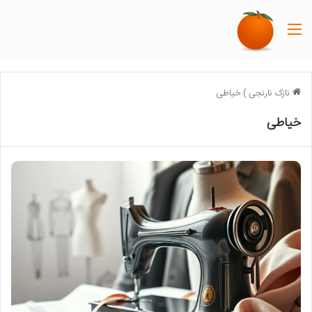
منو
نازک نارنجی
)
خیاطی
خیاطی