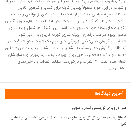
بهبود رتبه وب سایت می پردازیم. ۱. تجربه و شهرت: شرکت های سئو با تجربه
و شهرت در این حوزه معمولاً بهترین گزینه برای کسب و کارهای آنلاین
هستند. تجربه طولانی مدت در ارائه خدمات سئو نشان از توانایی و کفایت
شرکت است. ۲. تکنیک های بروز: شرکت سئو باید با تکنیک های بروز و آخرین
الگوریتم های موتورهای جستجو آشنا باشد. این تکنیک ها شامل بهینه سازی
محتوا، بهبود سرعت بارگذاری، بهینه سازی تجربه کاربری و … می شود. ۳.
شفافیت و گزارش دهی: یکی از ویژگی های مهم یک شرکت سئو، شفافیت در
ارتباطات و گزارش دهی منظم به مشتریان است. مشتریان باید به صورت دقیق
مطلع شوند که چه فعالیت هایی برای بهبود رتبه و دید پذیری وب سایتشان
انجام شده است. ۴. نظرات و بازخوردها: مطالعه نظرات و بازخوردهای
مشتریان …
آخرین دیدگاه‌ها
علی
در
ویزای توریستی قبرس جنوبی
شجاع زرگر
در
صدای تق تق چرخ جلو در دست انداز : بررسی تخصصی و تحلیل
فنی