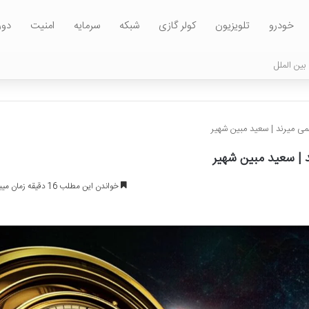
خودرو
تلویزیون
کولر گازی
شبکه
سرمایه
امنیت
دور
بین الملل
ی میرند | سعید مبین شهیر
 | سعید مبین شهیر
خواندن این مطلب 16 دقیقه زمان میبرد