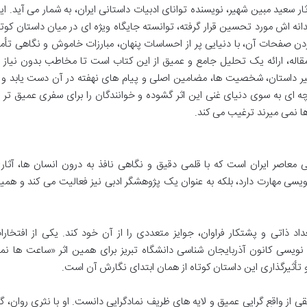
 سعید مبین شهیر، نویسنده توانای ادبیات داستانی ایران، به شمار می آید. ای
نه اش مورد تحسین قرار گرفته، توانسته جایگاه ویژه ای در میان داستان کوتا
 زدن صفحات آن، با دنیایی پر از احساسات پنهان، مبارزات خاموش و نگاهی تأم
 مقاله، ارائه یک تحلیل جامع و عمیق از این کتاب است تا مخاطب بدون نیاز ب
 سیر داستان، شخصیت ها، مضامین اصلی و پیام های نهفته در آن دست یابد و ب
چه ای به سوی دنیای غنی این اثر گشوده و خوانندگان را برای سفری عمیق تر ب
 نمی میرند ترغیب می کند.
ی معاصر ایران است که با قلمی دقیق و نگاهی نافذ به درون انسان ها، آثار
نویسی مهارت دارد، بلکه به عنوان یک پژوهشگر ادبی نیز فعالیت می کند و همی
داد ذاتی و پشتکار فراوان، جوایز متعددی را از آن خود کند. یکی از افتخارا
نویسی کانون آذربایجان شناسی دانشگاه تبریز برای همین اثر «ساعت ها نم
أثیرگذاری این داستان کوتاه از همان ابتدای نگارش آن است.
از واقع گرایی عمیق و لایه های ظریف نمادگرایی دانست. او با نثری روان، گا