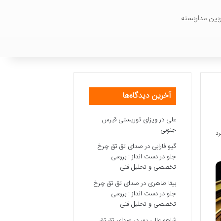
بین مداربسته
آخرین دیدگاه‌ها
علی
در
ویزای توریستی قبرس
جنوبی
گیو فارابی
در
صدای تق تق چرخ
جلو در دست انداز : بررسی
تخصصی و تحلیل فنی
بیتا طاهری
در
صدای تق تق چرخ
جلو در دست انداز : بررسی
تخصصی و تحلیل فنی
شاهو عالی پور
در
صدای تق تق