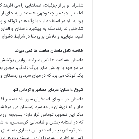
شاعرانه و پر از جزئیات، فضاهایی را می آفریند
اغلب پیچیده و چندوجهی هستند و به جای ارا
پردازد. او در استفاده از دیالوگ های کوتاه 
شناختی ندارند، بلکه به پیشبرد داستان و الق
امید، تنهایی، و تلاش برای بقا در شرایط دشوار،
خلاصه کامل داستان ساعت ها نمی میرند
داستان «ساعت ها نمی میرند» روایتی پرکشش 
در مواجهه با چالش های بزرگ زندگی، مجبور به
یک کودک می برد که در میان سرمای زمستان و تن
شروع داستان: سرمای دسامبر و توماس تنها
داستان در سرمای استخوان سوز ماه دسامبر آغا
هایی که نورشان در مه سرد زمستان می درخشد و
مرکز این تصویر، توماس قرار دارد؛ پسربچه ای 
که در آستانه جشن و شادمانی کریسمس، نه شوقی
مادر توماس بیمار است و این بیماری، سایه ای س
کس به نظر می رسد، با باری از مسئولیت ها و نگ