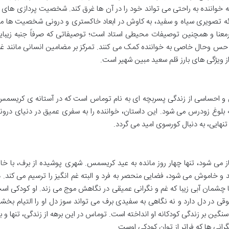
 که خواننده به راحتی می تواند خود را در آن ها غرق کند. شخصیت پردازی های ا
ئه تصویری سیاه و سفید، به کاوش در ابعاد خاکستری و درونی شخصیت ها م
و پرمعنا و همچنین توصیفات محیطی استاد است؛ توصیفاتی که صرفاً جنبه زیبای
ای حس وحال خاصی به خواننده کمک می کنند. تمرکز بر مضامین انسانی مانند غم
 از ویژگی های بارز قلم سعید مبین شهیر است.
و احساسی از زندگی پسربچه ای به نام توماس است که در آستانه ی کریسمس
 بلوغ زودرس می شود. این داستان، خواننده را به سفری عمیق در دنیای درون
هایی، به دنبال کورسوی امید می گردد.
ز می شود، تنها چهار روز مانده به عید کریسمس. شهری پوشیده از برف، با خان
 خاموش می شود، فضایی منحصر به فرد و البته غم انگیز را ترسیم می کند. د
با چشمان آبی زیبا که غم و نگرانی عمیقی در نگاهش موج می زند. او کودکی اس
 در دل دارد و نه نگاهی به سفیدی برف می تواند سوز دل او را التیام بخشد
نگین بر زندگی کودکانه او انداخته است. توماس در این برهه از زندگی، تنها و ب
رانی ها که فراتر از توان کودکی اوست.