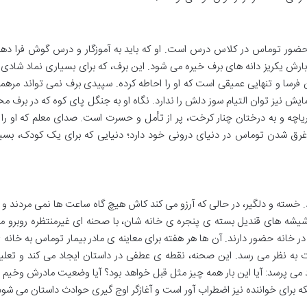
، حضور توماس در کلاس درس است. او که باید به آموزگار و درس گوش فرا دهد
 بارش یکریز دانه های برف خیره می شود. این برف، که برای بسیاری نماد شادی 
 فرسا و تنهایی عمیقی است که او را احاطه کرده. سپیدی برف نمی تواند مرهم
ش نیز توان التیام سوز دلش را ندارد. نگاه او به جنگل پای کوه که در برف مح
چه و به درختان چنار کرخت، پر از تأمل و حسرت است. صدای معلم که او را ا
رق شدن توماس در دنیای درونی خود دارد؛ دنیایی که برای یک کودک، بسیا
 خسته و دلگیر، در حالی که آرزو می کند کاش هیچ گاه ساعت ها نمی مردند و ا
یشه های قندیل بسته ی پنجره ی خانه شان، با صحنه ای غیرمنتظره روبرو م
ر خانه حضور دارند. آن ها هر هفته برای معاینه ی مادر بیمار توماس به خانه 
وت به نظر می رسد. این صحنه، نقطه ی عطفی در داستان ایجاد می کند و تعلی
د می پرسد: آیا این بار همه چیز مثل قبل خواهد بود؟ آیا وضعیت مادرش وخیم ت
 برای خواننده نیز اضطراب آور است و آغازگر اوج گیری حوادث داستان می شود