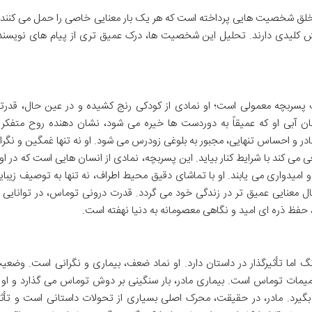
خلق شخصیت هایی پرداخته است که هر یک بار معنایی خاصی را حمل می کنند 
ش کلیدی دارند. تحلیل این شخصیت ها، درک عمیق تری از پیام های نویسند
سربچه معمولی است؛ او نمادی از کودکی رنج کشیده و در عین حال، قدرت
 آبی او که عمیقاً به دوردست ها خیره می شود، نشان دهنده روح متفکر 
در و احساس تنهایی، مجبور به بلوغی زودرس می شود. او نه تنها غمگین و نگرا
می کند با شرایط کنار بیاید. این پسربچه، نمادی از انسان هایی است که در او
امیدواری می یابند. او با تماشای دقیق محیط اطراف، نه تنها به توصیف زیبای
نبال معنایی عمیق تر در زندگی خود می گردد. قدرت درونی توماس، در توانایی ا
 حفظ ذره ای امید و نگاهی معصومانه به دنیا نهفته است.
ا تأثیرگذار در داستان دارد. او نماد ضعف، بیماری و نگرانی است. وضعی
میمات توماس است. بیماری مادر، بار سنگینی بر دوش توماس می گذارد و او ر
 بگیرد. مادر، در حقیقت، محرک اصلی بسیاری از تحولات داستانی است و تأثی