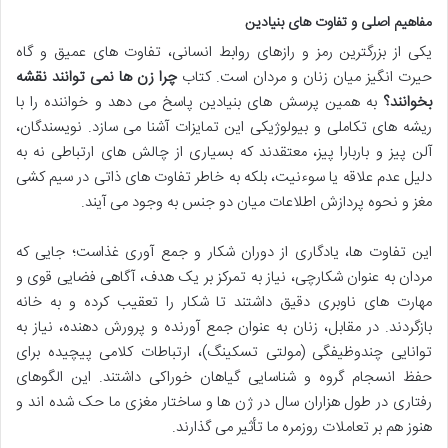
مفاهیم اصلی و تفاوت های بنیادین
یکی از بزرگترین رمز و رازهای روابط انسانی، تفاوت های عمیق و گاه
حیرت انگیز میان زنان و مردان است. کتاب
چرا زن ها نمی توانند نقشه
بخوانند؟
به همین پرسش های بنیادین پاسخ می دهد و خواننده را با
ریشه های تکاملی و بیولوژیکی این تمایزات آشنا می سازد. نویسندگان،
آلن پیز و باربارا پیز، معتقدند که بسیاری از چالش های ارتباطی نه به
دلیل عدم علاقه یا سوءنیت، بلکه به خاطر تفاوت های ذاتی در سیم کشی
مغز و نحوه پردازش اطلاعات میان دو جنس به وجود می آیند.
این تفاوت ها، یادگاری از دوران شکار و جمع آوری غذاست؛ جایی که
مردان به عنوان شکارچی، نیاز به تمرکز بر یک هدف، آگاهی فضایی قوی و
مهارت های ناوبری دقیق داشتند تا شکار را تعقیب کرده و به خانه
بازگردند. در مقابل، زنان به عنوان جمع آورنده و پرورش دهنده، نیاز به
توانایی چندوظیفگی (مولتی تسکینگ)، ارتباطات کلامی پیچیده برای
حفظ انسجام گروه و شناسایی گیاهان خوراکی داشتند. این الگوهای
رفتاری در طول هزاران سال در ژن ها و ساختار مغزی ما حک شده اند و
هنوز هم بر تعاملات روزمره ما تأثیر می گذارند.