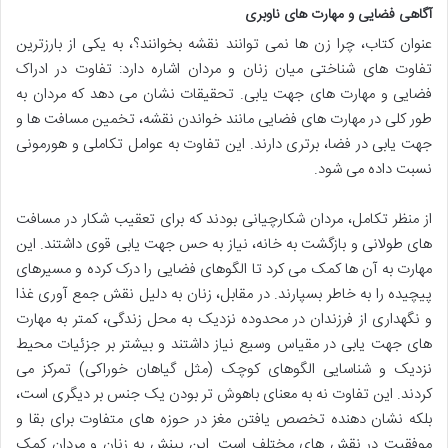
آگاهی فضایی و مهارت های ناوبری
عنوان کتاب، چرا زن ها نمی توانند نقشه بخوانند؟، به یکی از بارزترین
تفاوت های شناختی میان زنان و مردان اشاره دارد: تفاوت در ادراک
فضایی و مهارت های جهت یابی. تحقیقات نشان می دهد که مردان به
طور کلی در مهارت های فضایی مانند خواندن نقشه، تخمین مسافت ها و
جهت یابی در فضا، برتری دارند. این تفاوت به عوامل تکاملی و هورمونی
نسبت داده می شود.
از منظر تکامل، مردان شکارچیانی بودند که برای تعقیب شکار در مسافت
های طولانی و بازگشت به خانه، نیاز به حس جهت یابی قوی داشتند. این
مهارت به آن ها کمک می کرد تا الگوهای فضایی را درک کرده و مسیرهای
پیچیده را به خاطر بسپارند. در مقابل، زنان به دلیل نقش جمع آوری غذا
و نگهداری از فرزندان در محدوده نزدیک به محل زندگی، کمتر به مهارت
های جهت یابی در مقیاس وسیع نیاز داشتند و بیشتر بر جزئیات محیط
نزدیک و شناسایی الگوهای کوچک (مثل گیاهان خوراکی) تمرکز می
کردند. این تفاوت نه به معنای باهوش تر بودن یک جنس بر دیگری است،
بلکه نشان دهنده تخصص یافتن مغز در حوزه های متفاوت برای بقا و
موفقیت در نقش های مختلف است. این بینش به زنان و مردان کمک