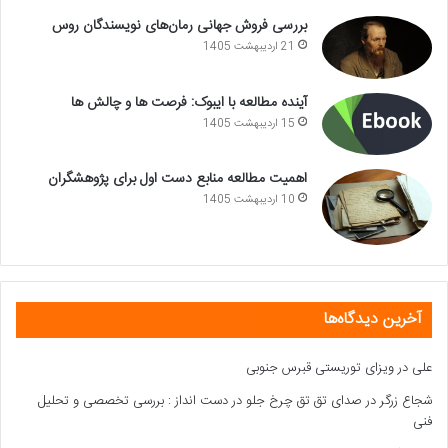
بررسی فروش جهانی رمان‌های نویسندگان روس
21 اردیبهشت 1405
آینده مطالعه با ایبوک: فرصت ها و چالش ها
15 اردیبهشت 1405
اهمیت مطالعه منابع دست اول برای پژوهشگران
10 اردیبهشت 1405
آخرین دیدگاه‌ها
علی
در
ویزای توریستی قبرس جنوبی
شجاع زرگر
در
صدای تق تق چرخ جلو در دست انداز : بررسی تخصصی و تحلیل
فنی