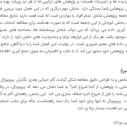
یده ها و تجربیات هستند؛ و پژوهش های ترکیبی که از هر دو رویکرد بهره م
ؤال پژوهشی شما بستگی دارد. بخش مهم دیگری که در این فصل مورد بررسی قرا
امعه پژوهش، شامل تمام افراد یا مواردی است که شما قصد دارید نتایج مطالع
نه، بخش کوچکی از این جامعه است که به صورت هدفمند برای مطالعه انتخاب م
آوری داده می پردازد که می تواند شامل پرسشنامه ها، مصاحبه های عمیق
 موجود باشد. هر یک از این ابزارها، مزایا و محدودیت های خاص خود را دارند ک
اده های معتبر ضروری است. در نهایت، این فصل شما را با دیدگاهی جامع ا
 پژوهشی خود مجهز می کند تا با دقت و اطمینان، به سوی جمع آوری اطلاعا
ص و با طراحی دقیق مطالعه شکل گرفت، گام حیاتی بعدی نگارش پروپوزال ی
 با پژوهش، از کجا شروع کنم؟ به شما نشان می دهد که پروپوزال، در واق
شما را قبل از شروع اجرا، شفاف سازی می کند. این بخش، راهنمای گام به گا
ت. پروپوزال نه تنها برای خود شما یک سند راهنماست، بلکه برای جلب حمای
ی نیز اهمیت بسیار زیادی دارد.
 پردازد: