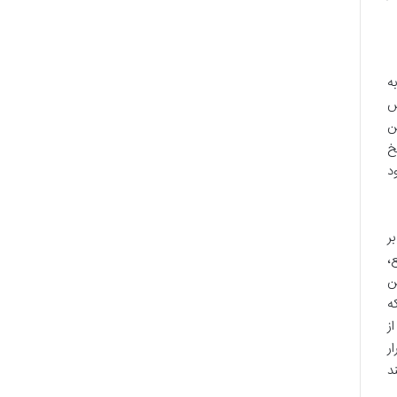
ه
ش
ن
خ
د
ر
،
ن
ه
ز
ر
د