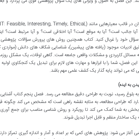
د. این فصل به اصول و ویژگی های یک سؤال پژوهشی قوی می پردازد و ابعا
ویژگی های یک سؤال پژوهشی خوب را می توان در قالب معیارهایی مانند (: Feasible, Interesting, Timely, Ethical
 است؟ آیا جالب است؟ آیا به موقع است؟ آیا اخلاقی است؟ و آیا مرتبط است؟ اینه
 سؤال خود را غربال کنید. کتاب همچنین روش های پرورش سؤالات پژوهشی ر
ق ادبیات موجود (یافته های پیشین)، شناسایی شکاف های دانش (مواردی ک
به مسائل کاربردی و مشکلات واقعی جامعه است. گاهی اوقات، یک مشکل روزمر
 فصل، شما را با ابزارها و مهارت های لازم برای تبدیل یک کنجکاوی اولیه ب
 که می تواند پایه گذار یک کشف علمی مهم باشد.
 بلوغ رسید، نوبت به طراحی دقیق مطالعه می رسد. فصل پنجم کتاب آشنایی ب
دارد که طراحی مطالعه، به مثابه نقشه راهی است که مشخص می کند چگونه قرا
بخش به شما کمک می کند تا رویکرد و روش شناسی مناسب برای جمع آوری 
به یک ساختار منظم و قابل اجرا تبدیل شوند.
آغاز می شود: پژوهش های کمی که بر اعداد و آمار و اندازه گیری تمرکز دارند