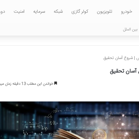
خودرو
تلویزیون
کولر گازی
شبکه
سرمایه
امنیت
دور
بین الملل
ش | شروع آسان تحقیق
 آسان تحقیق
خواندن این مطلب 13 دقیقه زمان میبرد