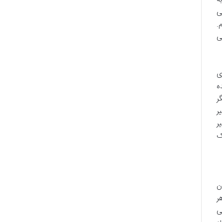
ی
.
ی
ی
ه
ر
ر
ر
ک
ن
ر
ی