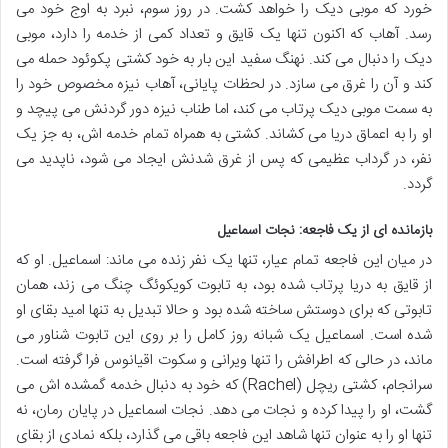
خورد که موبی دیک را خواهد کشت. در روز سوم، نبرد به اوج خود می
رسد. آهاب که اکنون تنها یک قایق و تعداد کمی از خدمه را دارد، موبی
دیک را دنبال می کند. نهنگ سفید این بار به خود کشتی پکوئود حمله می
کند و آن را غرق می سازد. در لحظات پایانی، آهاب نیزه مخصوص خود را
به سمت موبی دیک پرتاب می کند، اما طناب نیزه دور گردنش می پیچد و
او را به اعماق دریا می کشاند. کشتی به همراه تمام خدمه اش، به جز یک
نفر، در گرداب عظیمی که پس از غرق شدنش ایجاد می شود، ناپدید می
گردد.
بازمانده ای از یک فاجعه: نجات اسماعیل
در میان این فاجعه تمام عیار، تنها یک نفر زنده می ماند: اسماعیل. او که
از قایق به دریا پرتاب شده بود، به تابوت کویکوئگ چنگ می زند، همان
تابوتی که برای دوستش ساخته شده بود و حالا تبدیل به تنها امید بقای او
شده است. اسماعیل یک شبانه روز کامل را بر روی این تابوت شناور می
ماند، در حالی که اطرافش را تنها ویرانی و سکوت اقیانوس فرا گرفته است.
سرانجام، کشتی ریچل (Rachel) که خود به دنبال خدمه گمشده اش می
گشت، او را پیدا کرده و نجات می دهد. نجات اسماعیل در پایان رمان، نه
تنها او را به عنوان تنها شاهد این فاجعه باقی می گذارد، بلکه نمادی از بقای