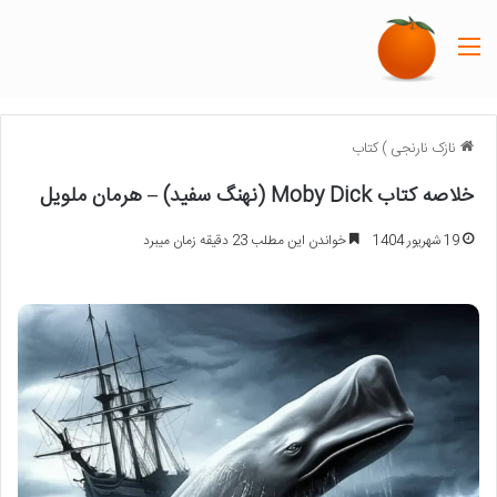
منو
نازک نارنجی
)
کتاب
خلاصه کتاب Moby Dick (نهنگ سفید) – هرمان ملویل
19 شهریور 1404
خواندن این مطلب 23 دقیقه زمان میبرد