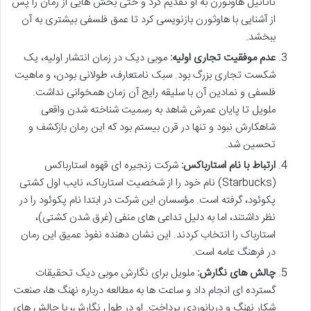
ناتانیل هاوثورن به او تقدیم کرد و حتی بخش هایی از رمان را پس
از آشنایی با هاوثورن بازنویسی کرد تا عمق فلسفی بیشتری به آن
ببخشد.
عدم موفقیت تجاری اولیه:
موبی دیک در زمان انتشار اولیه، یک
شکست تجاری بزرگ بود. سبک نامتعارف، طولانی بودن، و ماهیت
فلسفی و نمادین آن با سلیقه رایج آن زمان همخوانی نداشت.
ملویل تا پایان عمرش شاهد به رسمیت شناخته شدن واقعی
شاهکارش نبود و تنها در قرن بیستم بود که این رمان بازکشف و
تحسین شد.
ارتباط با نام استارباکس:
شرکت زنجیره ای قهوه استارباکس
(Starbucks) نام خود را از شخصیت استارباک، نایب اول کشتی
پکوئود، گرفته است. مؤسسان این شرکت در ابتدا نام پکوئود را در
نظر داشتند، اما به دلیل تداعی های منفی (غرق شدن کشتی)،
استارباک را انتخاب کردند. این نشان دهنده نفوذ عمیق این رمان
در فرهنگ عامه است.
چالش های نگارش:
ملویل برای نگارش موبی دیک تحقیقات
گسترده ای انجام داد و ساعت ها به مطالعه درباره نهنگ ها، صنعت
شکار نهنگ و دریانوردی پرداخت. او در طول نگارش، با چالش های