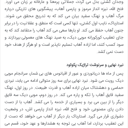
وجدان کشتی بدل می گردد، جملاتی پرمعنا و عارفانه بر زبان می آورد.
فتح الله، نیزه انداز مرموز و پارسی آهاب، پیشگویی های تاریکی درباره
مرگ آهاب و نهنگ سفید بیان می کند که به تدریج محقق می شوند.
استارباک، نایب اول کشتی، تنها کسی است که منطق و عقلانیت را در برابر
جنون آهاب حفظ می کند. او بارها سعی می کند آهاب را متقاعد کند که به
جای تعقیب کورکورانه موبی دیک، به صید نهنگ های معمولی بپردازند و
سود کسب کنند، اما اراده آهاب تسلیم ناپذیر است و او هرگز از هدف خود
دست نمی کشد.
نبرد نهایی و سرنوشت تراژیک پکوئود
پس از ماه ها دریانوردی و عبور از اقیانوس های بی شمار، سرانجام موبی
دیک رویت می شود. نبرد نهایی برای سه روز متوالی ادامه می یابد، نبردی
حماسی و دهشتناک میان اراده آهاب و قدرت طبیعت. در روز اول، نهنگ
سفید قایق آهاب را تکه و پاره می کند. در روز دوم، موبی دیک سه قایق
دیگر را از بین می برد و بسیاری از خدمه را می کشد. آهاب با از دست
دادن پای مصنوعی خود و فتح الله، نیزه انداز پارسی اش، در وضعیت
دشواری قرار می گیرد. استارباک بار دیگر از آهاب می خواهد که دست از
این تعقیب بردارد، اما آهاب بی توجه به هشدارها و عهد خود، قسم می