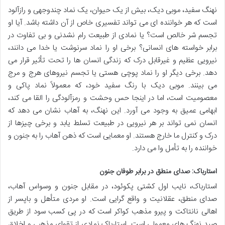
نهنگ سفید، موبی دیک، بیش از یک حیوان، یک نماد چندوجهی و رازآلود
است که هر خواننده ای می تواند تفسیری خاص از آن داشته باشد. آیا او
تجسم شر خالص است؟ یا نمادی از طبیعت رام نشدنی و بی تفاوت در
برابر خواسته های انسانی؟ برخی او را نماد سرنوشت یا خدا می دانند،
نیرویی عظیم و غیرقابل درک که زندگی انسان ها را تحت تأثیر قرار می
دهد. برخی دیگر او را نماد پوچی هستی یا تجسم نیروهای هرج و مرج
می بینند. موبی دیک با رنگ سفید خود، که معمولاً نماد پاکی و
معصومیت است، اما در اینجا حس وحشت و رمزآلودگی را القا می کند،
ابهامی عمیق به وجود می آورد. این نهنگ، به آهاب نشان می دهد که
انسان نمی تواند بر هر نیرویی در طبیعت تسلط یابد و برخی چیزها از
درک و کنترل ما خارج هستند. او معمایی است که ذهن آهاب را به جنون و
خواننده را به تأمل وا می دارد.
استارباک: صدای منطق در برابر طوفان جنون
استارباک، نایب اول کشتی پکوئود، در مقابل جنون و وسواس آهاب،
صدای منطق، عقلانیت و واقع گرایی است. او مردی متأهل و باپسر از
اهالی نانتاکت و پیرو مذهب کواکر است که در پی کسب سود از طریق
صید نهنگ های معمولی است. استارباک نمادی از تقوای مذهبی و اخلاق