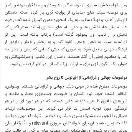
رمان الهام بخش بسیاری از نویسندگان، هنرمندان، و متفکران بوده و راه را
برای توسعه سبک های جدیدی از روایت گری باز کرده است. داستان
کاپیتان آهاب و نهنگ سفید، به یک اسطوره مدرن تبدیل شده که در فیلم
ها، نمایش ها، نقاشی ها و حتی نام های تجاری (مانند استارباکس که
نامش را از نایب اول پکوئود گرفته است) بازتاب یافته است. این اثر
توانسته است به ذهن جمعی نفوذ کند و به بخشی جدایی ناپذیر از
فرهنگ جهانی تبدیل شود، به طوری که حتی کسانی که رمان را نخوانده
اند، با مفاهیم اصلی آن آشنا هستند. داستان این کشتی و سرنشینانش به
عنوان یک الگوی کهن برای مبارزات بزرگ انسانی در نظر گرفته می شود.
موضوعات جهانی و فرازمانی: از اقیانوس تا روح بشر
موضوعات مطرح شده در موبی دیک جهانی و فرازمانی هستند. وسواس،
انتقام، کشف خود، نبرد انسان با طبیعت، جستجوی معنا، و مقابله با
نیروهای مافوق طبیعی، دغدغه هایی هستند که در هر دوره ای و در هر
فرهنگی، مورد توجه انسان ها قرار می گیرند. این موضوعات، ارتباط
عمیقی با تجربیات مشترک بشری دارند و باعث می شوند که موبی دیک با
گذشت زمان، همچنان برای خوانندگان امروزی relevant و تأثیرگذار باقی
بماند. رمان به شیوه ای هنرمندانه، این دغدغه های بزرگ را در قالب یک