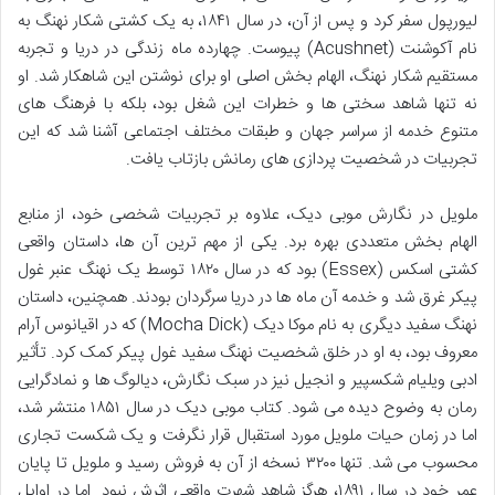
لیورپول سفر کرد و پس از آن، در سال ۱۸۴۱، به یک کشتی شکار نهنگ به
نام آکوشنت (Acushnet) پیوست. چهارده ماه زندگی در دریا و تجربه
مستقیم شکار نهنگ، الهام بخش اصلی او برای نوشتن این شاهکار شد. او
نه تنها شاهد سختی ها و خطرات این شغل بود، بلکه با فرهنگ های
متنوع خدمه از سراسر جهان و طبقات مختلف اجتماعی آشنا شد که این
تجربیات در شخصیت پردازی های رمانش بازتاب یافت.
ملویل در نگارش موبی دیک، علاوه بر تجربیات شخصی خود، از منابع
الهام بخش متعددی بهره برد. یکی از مهم ترین آن ها، داستان واقعی
کشتی اسکس (Essex) بود که در سال ۱۸۲۰ توسط یک نهنگ عنبر غول
پیکر غرق شد و خدمه آن ماه ها در دریا سرگردان بودند. همچنین، داستان
نهنگ سفید دیگری به نام موکا دیک (Mocha Dick) که در اقیانوس آرام
معروف بود، به او در خلق شخصیت نهنگ سفید غول پیکر کمک کرد. تأثیر
ادبی ویلیام شکسپیر و انجیل نیز در سبک نگارش، دیالوگ ها و نمادگرایی
رمان به وضوح دیده می شود. کتاب موبی دیک در سال ۱۸۵۱ منتشر شد،
اما در زمان حیات ملویل مورد استقبال قرار نگرفت و یک شکست تجاری
محسوب می شد. تنها ۳۲۰۰ نسخه از آن به فروش رسید و ملویل تا پایان
عمر خود در سال ۱۸۹۱، هرگز شاهد شهرت واقعی اثرش نبود. اما در اوایل