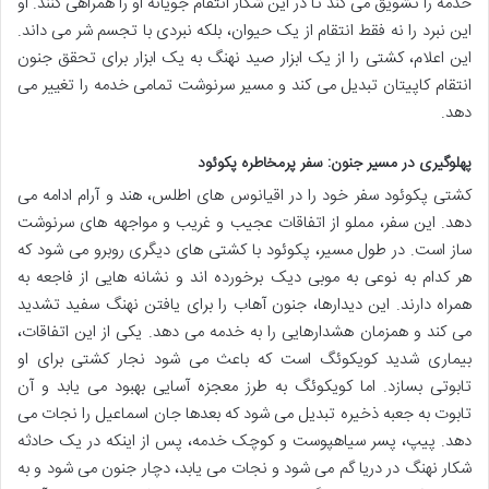
خدمه را تشویق می کند تا در این شکار انتقام جویانه او را همراهی کنند. او
این نبرد را نه فقط انتقام از یک حیوان، بلکه نبردی با تجسم شر می داند.
این اعلام، کشتی را از یک ابزار صید نهنگ به یک ابزار برای تحقق جنون
انتقام کاپیتان تبدیل می کند و مسیر سرنوشت تمامی خدمه را تغییر می
دهد.
پهلوگیری در مسیر جنون: سفر پرمخاطره پکوئود
کشتی پکوئود سفر خود را در اقیانوس های اطلس، هند و آرام ادامه می
دهد. این سفر، مملو از اتفاقات عجیب و غریب و مواجهه های سرنوشت
ساز است. در طول مسیر، پکوئود با کشتی های دیگری روبرو می شود که
هر کدام به نوعی به موبی دیک برخورده اند و نشانه هایی از فاجعه به
همراه دارند. این دیدارها، جنون آهاب را برای یافتن نهنگ سفید تشدید
می کند و همزمان هشدارهایی را به خدمه می دهد. یکی از این اتفاقات،
بیماری شدید کویکوئگ است که باعث می شود نجار کشتی برای او
تابوتی بسازد. اما کویکوئگ به طرز معجزه آسایی بهبود می یابد و آن
تابوت به جعبه ذخیره تبدیل می شود که بعدها جان اسماعیل را نجات می
دهد. پیپ، پسر سیاهپوست و کوچک خدمه، پس از اینکه در یک حادثه
شکار نهنگ در دریا گم می شود و نجات می یابد، دچار جنون می شود و به