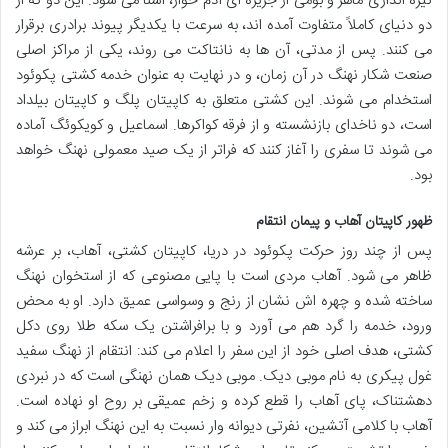
نیزه اندازی ماهر و بومی از جزیره ای آدم خوار، آشنا می شود. این دو که از
دو دنیای کاملاً متفاوت آمده اند، به سرعت با یکدیگر پیوند برادری برقرار
می کنند. پس از مدتی، آن ها به نانتاکت می روند، یکی از مراکز اصلی
صنعت شکار نهنگ در آن زمان، و در نهایت به عنوان خدمه کشتی پکوئود
استخدام می شوند. این کشتی متعلق به کاپیتان پلگ و کاپیتان بیلداد
است، دو ناخدای بازنشسته و از فرقه کواکرها. اسماعیل و کویکوئگ آماده
می شوند تا سفری را آغاز کنند که فراتر از یک صید معمولی نهنگ خواهد
بود.
ظهور کاپیتان آهاب و پیمان انتقام
پس از چند روز حرکت پکوئود در دریا، کاپیتان کشتی، آهاب، بر عرشه
ظاهر می شود. آهاب مردی است با پایی مصنوعی که از استخوان نهنگ
ساخته شده و چهره اش نشان از رنج و وسواسی عمیق دارد. او به محض
ورود، خدمه را گرد هم می آورد و با برافراشتن یک سکه طلا روی دکل
کشتی، هدف اصلی خود از این سفر را اعلام می کند: انتقام از نهنگ سفید
غول پیکری به نام موبی دیک. موبی دیک همان نهنگی است که در نبردی
دهشتناک، پای آهاب را قطع کرده و زخم عمیقی بر روح او نهاده است.
آهاب با کلامی آتشین، نفرتی دیوانه وار نسبت به این نهنگ ابراز می کند و