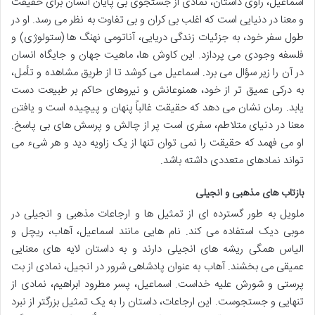
اسماعیل، راوی داستان، نمادی از جستجوی بی پایان انسان برای حقیقت
و معنا در دنیایی است که اغلب بی کران و بی تفاوت به نظر می رسد. او در
طول سفر خود، به جزئیات زندگی دریایی، آناتومی نهنگ ها (ستولوژی) و
فلسفه وجودی می پردازد. این کاوش ها، ماهیت جهان و جایگاه انسان
در آن را زیر سؤال می برد. اسماعیل می کوشد تا از طریق مشاهده و تأمل،
به درکی عمیق تر از خود، همنوعانش و نیروهای حاکم بر طبیعت دست
یابد. رمان نشان می دهد که حقیقت غالباً پنهان و پیچیده است و یافتن
معنا در دنیای متلاطم، سفری است پر از چالش و پرسش های بی پاسخ.
او می فهمد که حقیقت را نمی توان تنها از یک زاویه دید و هر شیء می
تواند نمادهای متعددی داشته باشد.
بازتاب های مذهبی و انجیلی
ملویل به طور گسترده ای از تمثیل ها و ارجاعات مذهبی و انجیلی در
موبی دیک استفاده می کند. نام هایی مانند اسماعیل، آهاب، ریچل و
الیاس همگی ریشه های انجیلی دارند و به داستان لایه های معنایی
عمیقی می بخشند. آهاب به عنوان پادشاهی شرور در انجیل، نمادی از بت
پرستی و شورش علیه خداست. اسماعیل، پسر مطرود ابراهیم، نمادی از
تنهایی و جستجوست. این ارجاعات، داستان را به یک تمثیل بزرگتر از نبرد