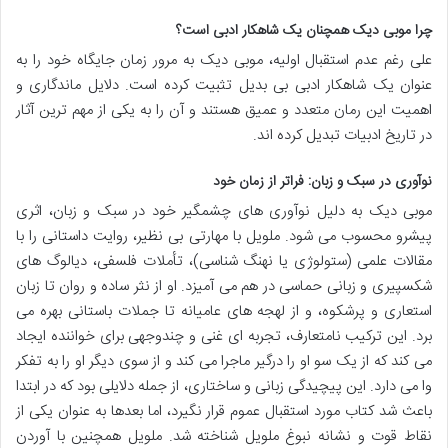
چرا موبی دیک همچنان یک شاهکار ادبی است؟
علی رغم عدم استقبال اولیه، موبی دیک به مرور زمان جایگاه خود را به
عنوان یک شاهکار ادبی بی بدیل تثبیت کرده است. دلایل ماندگاری و
اهمیت این رمان متعدد و عمیق هستند و آن را به یکی از مهم ترین آثار
در تاریخ ادبیات تبدیل کرده اند.
نوآوری در سبک و زبان: فراتر از زمان خود
موبی دیک به دلیل نوآوری های چشمگیر خود در سبک و زبان، اثری
پیشرو محسوب می شود. ملویل با مهارتی بی نظیر، روایت داستانی را با
مقالات علمی (ستولوژی یا نهنگ شناسی)، تأملات فلسفی، دیالوگ های
شکسپیری و زبانی حماسی در هم می آمیزد. او از نثر ساده و روان تا زبان
استعاری و پرشکوه، و از لهجه های عامیانه تا جملات باستانی بهره می
برد. این ترکیب نامتعارف، تجربه ای غنی و چندوجهی برای خواننده ایجاد
می کند که از یک سو او را درگیر ماجرا می کند و از سوی دیگر او را به تفکر
وا می دارد. این پیچیدگی زبانی و ساختاری، از جمله دلایلی بود که در ابتدا
باعث شد کتاب مورد استقبال عموم قرار نگیرد، اما بعدها به عنوان یکی از
نقاط قوت و نشانه نبوغ ملویل شناخته شد. ملویل همچنین با آوردن