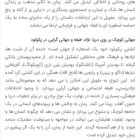
های روحانی و اخلاقی تبدیل می کنند. رمان به تأثیر مذهب بر زندگی
انسان ها، شک و ایمان، و جستجوی رستگاری در دنیایی پر از گناه و رنج
می پردازد. ملویل با این ارجاعات، داستان را از یک ماجرای ساده به یک
حماسه اسطوره ای با ابعاد جهانی و فرازمانی ارتقا می بخشد.
جهانی کوچک بر روی دریا: نژاد، طبقه و جهانی گرایی در پکوئود
کشتی پکوئود خود یک استعاره از جهان است؛ خدمه آن از ملیت ها،
نژادها و فرهنگ های مختلفی تشکیل شده اند. از سفیدپوستان یانکی
گرفته تا بومیان آمریکا (تاشتگو)، بومیان پلی نزی (کویکوئگ)، آفریقایی
تبارها (داگو و پیپ) و پارسی ها (فتح الله)، همگی در این کشتی گرد آمده
اند. این تنوع، به ملویل این امکان را می دهد که به موضوعاتی مانند
نژادپرستی، طبقه اجتماعی و جهانی گرایی بپردازد. با وجود اختلافات
فرهنگی، بسیاری از خدمه در نهایت یک نوع برادری در برابر خطرات دریا و
جنون آهاب پیدا می کنند. رمان به چالش ها و پیوندهای انسانی در یک
جامعه کوچک و متنوع می پردازد و نشان می دهد که چگونه انسان ها با
وجود تفاوت هایشان، می توانند در مواجهه با سرنوشت مشترک، متحد
شوند یا از هم گسسته گردند. این جنبه از رمان، آن را به یک اثر پیشرو در
زمان خود تبدیل کرده است.