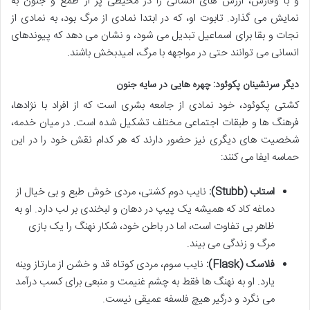
و با وقارش، ارزش های انسانی را در محیطی پر از طمع و جنون به
نمایش می گذارد. تابوت او، که در ابتدا نمادی از مرگ بود، به نمادی از
نجات و بقا برای اسماعیل تبدیل می شود، و نشان می دهد که پیوندهای
انسانی می توانند حتی در مواجهه با مرگ، امیدبخش باشند.
دیگر سرنشینان پکوئود: چهره هایی در سایه جنون
کشتی پکوئود، خود نمادی از جامعه بشری است که از افراد با نژادها،
فرهنگ ها و طبقات اجتماعی مختلف تشکیل شده است. در میان خدمه،
شخصیت های دیگری نیز حضور دارند که هر کدام نقش خود را در این
حماسه ایفا می کنند:
استاب (Stubb):
نایب دوم کشتی، مردی خوش طبع و بی خیال از
دماغه کاد که همیشه یک پیپ در دهان و لبخندی بر لب دارد. او به
ظاهر بی تفاوت است، اما در باطن خود، شکار نهنگ را یک بازی
مرگ و زندگی می بیند.
فلاسک (Flask):
نایب سوم، مردی کوتاه قد و خشن از مارتاز وینه
یارد. او به نهنگ ها فقط به چشم غنیمت و منبعی برای کسب درآمد
می نگرد و درگیر هیچ فلسفه عمیقی نیست.