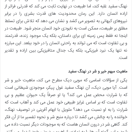
نهنگ سفید غلبه کند، اما طبیعت در نهایت ثابت می کند که قدرتی فراتر از
اراده انسان دارد. این رمان محدودیت های قدرت بشری را در برابر
نیروهای کیهانی به تصویر می کشد و نشان می دهد که تلاش برای تسلط
مطلق بر طبیعت، ممکن است به نابودی خود انسان منجر شود. طبیعت در
اینجا نه فقط پس زمینه ای برای داستان، بلکه یک موجود زنده، قدرتمند
و بی تفاوت است که می تواند به راحتی انسان را در خود ببلعد. این مبارزه
نه تنها یک نبرد فیزیکی، بلکه یک جدال متافیزیکی بین اراده و تقدیر
است.
ماهیت مبهم خیر و شر در نهنگ سفید
یکی از سؤالات اساسی که موبی دیک مطرح می کند، ماهیت خیر و شر
است. آیا موبی دیک، آن نهنگ سفید غول پیکر، موجودی شیطانی است
که با شرارت محض عمل می کند؟ یا او صرفاً یک حیوان عظیم و بی
تفاوت است که بر اساس غرایز طبیعی خود عمل می کند و آهاب است که
شرارت را به او نسبت می دهد؟ ملویل با ابهام آفرینی در توصیف نهنگ،
خواننده را به چالش می کشد تا درباره منبع شر و نحوه تفسیر ما از آن فکر
کند. گاهی شر در درون انسان هاست که به موجودات دیگر نسبت داده می
شود و این گونه آن ها را به نمادی از اهریمن درونی خود تبدیل می کنند.