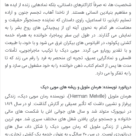
شخصیت ها، نه صرفاً کاراکترهای داستانی، بلکه نمادهایی زنده از ایده ها
و مفاهیم بنیادین انسانی هستند. از ناخدا آهاب، تجسم جنون و اراده
تسلیم ناپذیر، تا اسماعیل، راوی داستان که نماینده جستجوگر حقیقت و
معناست، هر کدام به نحوی آینه ای از پیچیدگی های روح بشر را به
نمایش می گذارند. در طول این سفر پرماجرا، خواننده به همراه خدمه
کشتی پکوئود، در اقیانوس های بیکران غرق می شود و با خود، با طبیعت
و با تقدیر رویارو می گردد. موبی دیک با ترکیب ماجراجویی، تأملات
فلسفی و نمادگرایی عمیق، تجربه ای منحصر به فرد را رقم می زند که تا
مدت ها پس از اتمام کتاب، ذهن خواننده را به خود مشغول می سازد و او
را به تفکر وا می دارد.
دریانورد نویسنده: هرمان ملویل و ریشه های موبی دیک
هرمان ملویل (Herman Melville)، نویسنده رمان موبی دیک، زندگی
پرفراز و نشیبی داشت که تأثیر عمیقی بر آثارش گذاشت. او در سال ۱۸۱۹
در نیویورک متولد شد و سال های جوانی اش با شکست های مالی
خانواده و جستجو برای یافتن شغل های مختلف سپری شد. مهم ترین
بخش از زندگی ملویل که رمان موبی دیک را شکل داد، سال های
دریانوردی اوست. در سن ۲۰ سالگی، به عنوان خدمه یک کشتی تجاری به