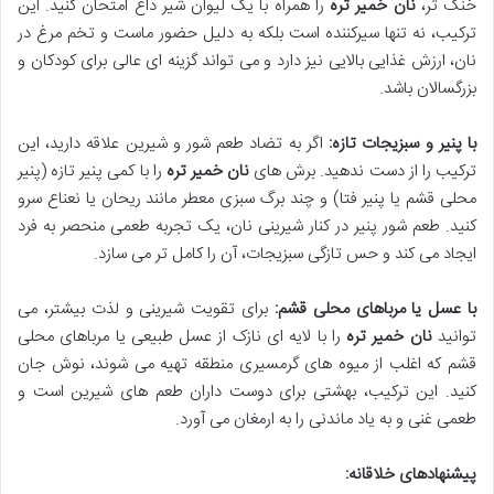
خنک تر،
نان خمیر تره
را همراه با یک لیوان شیر داغ امتحان کنید. این
ترکیب، نه تنها سیرکننده است بلکه به دلیل حضور ماست و تخم مرغ در
نان، ارزش غذایی بالایی نیز دارد و می تواند گزینه ای عالی برای کودکان و
بزرگسالان باشد.
با پنیر و سبزیجات تازه:
اگر به تضاد طعم شور و شیرین علاقه دارید، این
ترکیب را از دست ندهید. برش های
نان خمیر تره
را با کمی پنیر تازه (پنیر
محلی قشم یا پنیر فتا) و چند برگ سبزی معطر مانند ریحان یا نعناع سرو
کنید. طعم شور پنیر در کنار شیرینی نان، یک تجربه طعمی منحصر به فرد
ایجاد می کند و حس تازگی سبزیجات، آن را کامل تر می سازد.
با عسل یا مرباهای محلی قشم:
برای تقویت شیرینی و لذت بیشتر، می
توانید
نان خمیر تره
را با لایه ای نازک از عسل طبیعی یا مرباهای محلی
قشم که اغلب از میوه های گرمسیری منطقه تهیه می شوند، نوش جان
کنید. این ترکیب، بهشتی برای دوست داران طعم های شیرین است و
طعمی غنی و به یاد ماندنی را به ارمغان می آورد.
پیشنهادهای خلاقانه: