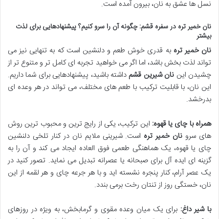
نسل ها عشق به نان، بیرون آمده است.
نان خمیر تره در سفره قشم: چگونه آن را سرو کنیم؟ پیشنهادهایی برای لذت
بیشتر
نان خمیر تره
به قدری خوش طعم و دلنشین است که به تنهایی نیز می
تواند لذت بخش باشد، اما اگر می خواهید تجربه ای کامل تر و متنوع تر از
چشیدن این
نان شیرین قشم
داشته باشید، پیشنهادهایی برای شما داریم.
این نان، با قابلیت ترکیب با طعم های مختلف، می تواند در هر وعده ای
بدرخشد.
همراه با چای یا قهوه:
این ترکیب، یکی از رایج ترین و محبوب ترین روش
های سرو
نان خمیر تره
است. شیرینی ملایم نان در کنار تلخی دلنشین
چای یا قهوه، یک هماهنگی طعمی فوق العاده ایجاد می کند و آن را به
گزینه ای ایده آل برای صبحانه یا عصرانه تبدیل می نماید. تصور کنید در
یک عصر آرام، کنار پنجره نشسته اید و با هر جرعه چای و هر لقمه از این
نان، خستگی روز از تنتان رخت برمی بندد.
با شیر داغ:
برای یک میان وعده مقوی و گرمابخش، به ویژه در روزهای