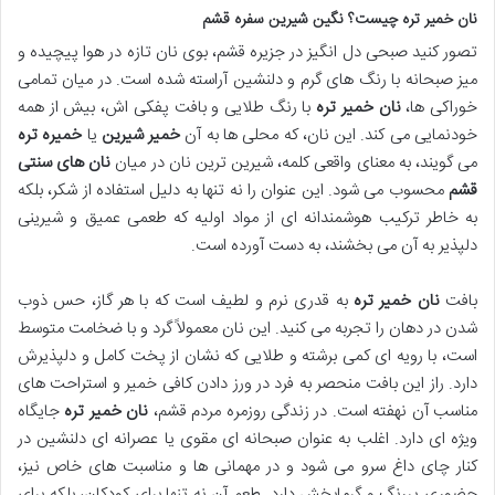
نان خمیر تره چیست؟ نگین شیرین سفره قشم
تصور کنید صبحی دل انگیز در جزیره قشم، بوی نان تازه در هوا پیچیده و
میز صبحانه با رنگ های گرم و دلنشین آراسته شده است. در میان تمامی
خوراکی ها،
نان خمیر تره
با رنگ طلایی و بافت پفکی اش، بیش از همه
خودنمایی می کند. این نان، که محلی ها به آن
خمیر شیرین
یا
خمیره تره
می گویند، به معنای واقعی کلمه، شیرین ترین نان در میان
نان های سنتی
قشم
محسوب می شود. این عنوان را نه تنها به دلیل استفاده از شکر، بلکه
به خاطر ترکیب هوشمندانه ای از مواد اولیه که طعمی عمیق و شیرینی
دلپذیر به آن می بخشند، به دست آورده است.
بافت
نان خمیر تره
به قدری نرم و لطیف است که با هر گاز، حس ذوب
شدن در دهان را تجربه می کنید. این نان معمولاً گرد و با ضخامت متوسط
است، با رویه ای کمی برشته و طلایی که نشان از پخت کامل و دلپذیرش
دارد. راز این بافت منحصر به فرد در ورز دادن کافی خمیر و استراحت های
مناسب آن نهفته است. در زندگی روزمره مردم قشم،
نان خمیر تره
جایگاه
ویژه ای دارد. اغلب به عنوان صبحانه ای مقوی یا عصرانه ای دلنشین در
کنار چای داغ سرو می شود و در مهمانی ها و مناسبت های خاص نیز،
حضوری پررنگ و گرمابخش دارد. طعم آن نه تنها برای کودکان، بلکه برای