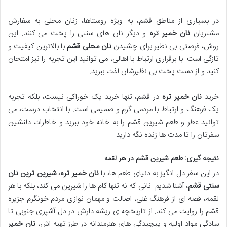
در بسیاری از مناطق قشم، به ویژه روستاها، زنان محلی به سفارش
مشتریان
نان خمیر تره
و دیگر نان های سنتی را پخت می کنند. این
روش، فرصتی بی نظیر برای چشیدن
نان محلی قشم
با بالاترین کیفیت و
تازگی است. با برقراری ارتباط با اهالی، می توانید این تجربه را نیز امتحان
کنید و از دست پخت بی نظیرشان لذت ببرید.
خرید
نان خمیر تره
در قشم، تنها خرید یک خوراکی نیست، بلکه تجربه
یک فرهنگ و ارتباط با مردمی گرم و صمیمی است. با انتخاب درست، می
توانید عطر و طعم شیرین قشم را به خانه خود ببرید و خاطرات دلنشین
سفرتان را تا مدت ها زنده نگه دارید.
نتیجه گیری: طعم شیرین قشم در هر لقمه
در این سفر دل انگیز به دنیای طعم ها، با
نان خمیر تره
،
شیرین ترین نان
سنتی قشم
، آشنا شدیم. نانی که نه تنها کام ها را شیرین می کند، بلکه با هر
لقمه، قصه ای از فرهنگ غنی، اصالت و مهمان نوازی مردم خونگرم جزیره
قشم را روایت می کند. از تاریخچه ی ریشه دارش در دل آشپزی جنوبی تا
سادگی مواد اولیه و پیچیدگی های هنرمندانه در طرز تهیه اش،
نان خمیر