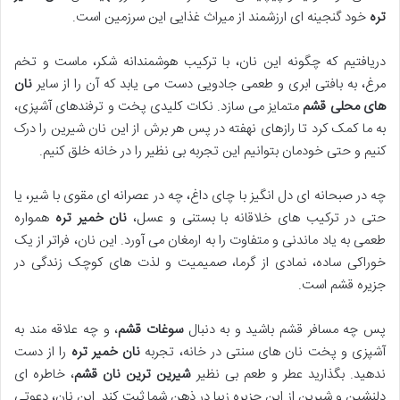
تره
خود گنجینه ای ارزشمند از میراث غذایی این سرزمین است.
دریافتیم که چگونه این نان، با ترکیب هوشمندانه شکر، ماست و تخم
مرغ، به بافتی ابری و طعمی جادویی دست می یابد که آن را از سایر
نان
های محلی قشم
متمایز می سازد. نکات کلیدی پخت و ترفندهای آشپزی،
به ما کمک کرد تا رازهای نهفته در پس هر برش از این نان شیرین را درک
کنیم و حتی خودمان بتوانیم این تجربه بی نظیر را در خانه خلق کنیم.
چه در صبحانه ای دل انگیز با چای داغ، چه در عصرانه ای مقوی با شیر، یا
حتی در ترکیب های خلاقانه با بستنی و عسل،
نان خمیر تره
همواره
طعمی به یاد ماندنی و متفاوت را به ارمغان می آورد. این نان، فراتر از یک
خوراکی ساده، نمادی از گرما، صمیمیت و لذت های کوچک زندگی در
جزیره قشم است.
پس چه مسافر قشم باشید و به دنبال
سوغات قشم
، و چه علاقه مند به
آشپزی و پخت نان های سنتی در خانه، تجربه
نان خمیر تره
را از دست
ندهید. بگذارید عطر و طعم بی نظیر
شیرین ترین نان قشم
، خاطره ای
دلنشین و شیرین از این جزیره زیبا در ذهن شما ثبت کند. این نان، دعوتی