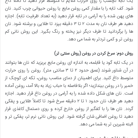
یک تابه نچسب را روی حرارت ملایم تا متوسط قرار دهید تا کاملاً داغ
شود. کف تابه را با مقدار کمی روغن مایع یا روغن حیوانی چرب کنید. نان
های پهن شده را به آرامی در تابه قرار دهید (به تعداد ظرفیت تابه). اجازه
دهید هر طرف نان به مدت ۲ تا ۳ دقیقه بپزد تا طلایی و برشته شود. نان
ها را برگردانید تا طرف دیگر نیز پخته و رنگ بگیرد. این روش نانی کم
روغن تر و کمی تردتر به شما می دهد.
روش دوم: سرخ کردن در روغن (روش سنتی تر)
در یک تابه گود یا قابلمه، به اندازه ای روغن مایع بریزید که نان ها بتوانند
در آن شناور شوند (عمق حدود ۲ تا ۳ سانتی متر). روغن را روی حرارت
متوسط داغ کنید. برای اطمینان از دمای مناسب روغن، تکه ای کوچک از
خمیر را در روغن بیندازید؛ اگر بلافاصله با حباب زیاد به بالا آمد، روغن آماده
است. نان های شکل داده شده را به آرامی در روغن داغ قرار دهید. اجازه
دهید هر طرف نان حدود ۱ تا ۲ دقیقه سرخ شود تا کاملاً طلایی و پفکی
گردد. نان ها را با کفگیر از روغن خارج کرده و روی دستمال کاغذی قرار
دهید تا روغن اضافی شان گرفته شود. این روش نانی نرم تر، پفکی تر و
البته شیرین تر به شما می دهد.