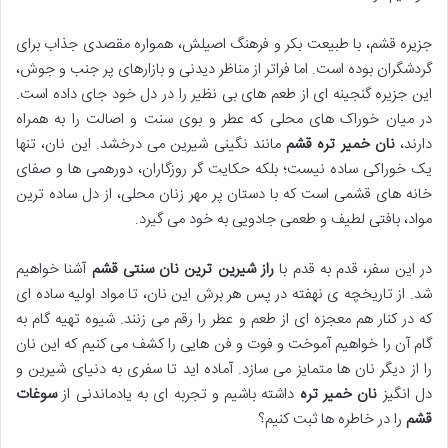
جزیره قشم، با طبیعت بکر و فرهنگ اصیلش، همواره مقصدی جذاب برای
گردشگران بوده است. اما فراتر از مناظر دیدنی و بازارهای پر جنب و جوش،
این جزیره گنجینه ای از طعم های بی نظیر را در دل خود جای داده است.
در میان خوراک های محلی که عطر و بوی سنت و اصالت را به همراه
دارند،
نان خمیر تره قشم
مانند نگینی شیرین می درخشد. این نان، تنها
یک خوراکی ساده نیست؛ بلکه حکایت گر روزگاران، دورهمی ها و صفای
خانه های قشمی است که با دستان پر مهر زنان محلی، از دل ساده ترین
مواد، بافتی لطیف و طعمی جادویی به خود می گیرد.
در این سفر، قدم به قدم با
راز شیرین ترین نان سنتی قشم
آشنا خواهیم
شد. از تاریخچه ی نهفته در پس هر برش این نان، تا مواد اولیه ساده ای
که در کنار هم معجزه ای از طعم و عطر را رقم می زنند. شیوه تهیه گام به
گام آن را خواهیم آموخت و فوت و فن هایی را کشف می کنیم که این نان
را از دیگر نان ها متمایز می سازد. آماده اید تا سفری به دنیای شیرین و
دل انگیز
نان خمیر تره
داشته باشیم و تجربه ای به یادماندنی از
سوغات
قشم
را در خاطره ها ثبت کنیم؟