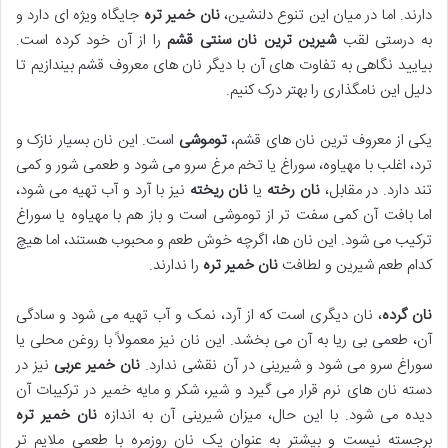
دارند. اما در میان این تنوع دلنشین،
نان خمیر تره
جایگاه ویژه ای دارد و
به درستی لقب
شیرین ترین نان سنتی قشم
را از آن خود کرده است.
بیایید نگاهی به تفاوت های آن با دیگر نان های معروف قشم بیندازیم تا
دلیل این نامگذاری را بهتر درک کنیم.
یکی از معروف ترین نان های قشم،
توموشی
است. این نان بسیار نازک و
ترد، اغلب با مهیاوه، سوراغ یا تخم مرغ سرو می شود و طعمی شور و کمی
تند دارد. در مقابل،
نان رخته
یا
نان ریخته
نیز با آرد و آب تهیه می شود،
اما بافت آن کمی سفت تر از توموشی است و باز هم با مهیاوه یا سوراغ
ترکیب می شود. این نان ها، اگرچه خوش طعم و محبوب هستند، اما هیچ
کدام طعم شیرین و لطافت
نان خمیر تره
را ندارند.
نان گرده
، نان دیگری است که از آرد، نمک و آب تهیه می شود و سادگی
آن، طعمی بی ریا به آن می بخشد. این نان نیز معمولاً با روغن محلی یا
سوراغ سرو می شود و شیرینی در آن نقشی ندارد.
نان خمیر عربی
نیز در
دسته نان های نرم قرار می گیرد و شیر، شکر و مایه خمیر در ترکیبات آن
دیده می شود. با این حال، میزان شیرینی آن به اندازه
نان خمیر تره
برجسته نیست و بیشتر به عنوان یک نان روزمره با طعمی ملایم تر