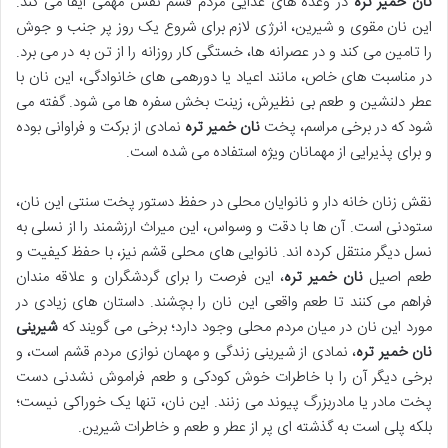
نان خمیر تره
در وعده های غذایی مردم قشم نقش مهمی ایفا می کند.
این نان مقوی و شیرین، انرژی لازم برای شروع یک روز پر جنب و جوش
را تامین می کند و در عصرانه ها، خستگی کار روزانه را از تن به در می برد.
در مناسبت های خاص، مانند اعیاد یا دورهمی های خانوادگی، این نان با
عطر دلنشین و طعم بی نظیرش، زینت بخش سفره ها می شود. گفته می
شود که در برخی مراسم، پخت
نان خمیر تره
نمادی از برکت و فراوانی بوده
و برای پذیرایی از مهمانان ویژه استفاده می شده است.
نقش زنان خانه دار و نانوایان محلی در حفظ دستور پخت سنتی این نان،
ستودنی است. آن ها با دقت و وسواس، این میراث ارزشمند را از نسلی به
نسل دیگر منتقل کرده اند. نانوایی های محلی قشم نیز، با حفظ کیفیت و
طعم اصیل
نان خمیر تره
، این فرصت را برای گردشگران و علاقه مندان
فراهم می کنند تا طعم واقعی این نان را بچشند. داستان های زیادی در
مورد این نان در میان مردم محلی وجود دارد؛ برخی می گویند که
شیرینی
نان خمیر تره
، نمادی از شیرینی زندگی و مهمان نوازی مردم قشم است، و
برخی دیگر آن را با خاطرات خوش کودکی و طعم فراموش نشدنی دست
پخت مادر یا مادربزرگ پیوند می زنند. این نان، تنها یک خوراکی نیست؛
بلکه پلی است به گذشته ای پر از عطر و طعم و خاطرات شیرین.