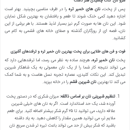
سرو نان: لذت چشیدن هنر دست
پس از پخت،
نان های خمیر تره
را در ظرف مناسبی بچینید. بهتر است
اجازه دهید کمی خنک شوند تا طعم و بافتشان به بهترین شکل نمایان
شود. این نان ها به صورت گرم نیز بسیار لذیذ هستند. با هر برشی از این
نان، قصه ای از روزگاران گذشته و صفای خانه های قشمی به کام می
کشانید.
فوت و فن های طلایی برای پخت بهترین نان خمیر تره و ترفندهای آشپزی
پخت
نان خمیر تره
، هرچند ساده به نظر می رسد، اما ترفندهایی دارد که
می تواند نتیجه کار شما را از یک نان معمولی به یک شاهکار شیرین
تبدیل کند. این نکات کلیدی، عصاره تجربه نسل هاست و به شما کمک
می کند تا بهترین
نان شیرین قشم
را در خانه بپزید.
تنظیم شیرینی نان بر اساس ذائقه:
میزان شکری که در دستور پخت
آورده شد، یک حد استاندارد است. اگر به نان های خیلی شیرین
علاقه دارید، می توانید تا ۲۵ گرم شکر بیشتر اضافه کنید. برای طعم
ملایم تر، می توانید همین مقدار را کاهش دهید. به یاد داشته
باشید که شکر بیش از حد می تواند باعث تیره تر شدن سریع نان