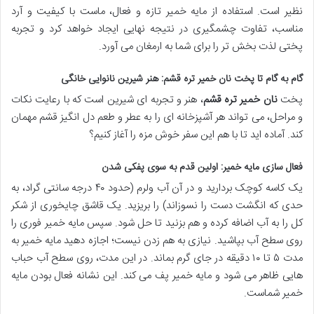
نظیر است. استفاده از مایه خمیر تازه و فعال، ماست با کیفیت و آرد
مناسب، تفاوت چشمگیری در نتیجه نهایی ایجاد خواهد کرد و تجربه
پختی لذت بخش تر را برای شما به ارمغان می آورد.
گام به گام تا پخت نان خمیر تره قشم: هنر شیرین نانوایی خانگی
پخت
نان خمیر تره قشم
، هنر و تجربه ای شیرین است که با رعایت نکات
و مراحل، می تواند هر آشپزخانه ای را به عطر و طعم دل انگیز قشم مهمان
کند. آماده اید تا با هم این سفر خوش مزه را آغاز کنیم؟
فعال سازی مایه خمیر: اولین قدم به سوی پفکی شدن
یک کاسه کوچک بردارید و در آن آب ولرم (حدود ۴۰ درجه سانتی گراد، به
حدی که انگشت دست را نسوزاند) را بریزید. یک قاشق چایخوری از شکر
کل را به آب اضافه کرده و هم بزنید تا حل شود. سپس مایه خمیر فوری را
روی سطح آب بپاشید. نیازی به هم زدن نیست؛ اجازه دهید مایه خمیر به
مدت ۵ تا ۱۰ دقیقه در جای گرم بماند. در این مدت، روی سطح آب حباب
هایی ظاهر می شود و مایه خمیر پف می کند. این نشانه فعال بودن مایه
خمیر شماست.