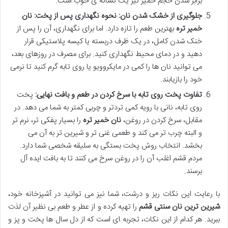
برابر شدن حجم خمیر نیز یک نشانه ی خوب است.
جلوگیری از خشک شدن نان: نحوه نگهداری پس از پخت:
نان
خمیر تره
بهترین طعم را تازه دارد. اما برای نگهداری، آن را پس از
خنک شدن کامل، در یک ظرف دربسته یا کیسه پلاستیکی قرار
دهید و در دمای محیط نگهداری کنید. برای مصرف در روزهای بعد،
می توانید نان ها را کمی در مایکروویو یا روی تابه گرم کنید تا نرمی
خود را بازیابند.
تفاوت پخت روی تابه با سرخ کردن در طعم و بافت نهایی:
پخت
روی تابه، نانی با رویه کمی تردتر و چربی کمتر به شما می دهد. در
مقابل، سرخ کردن در روغن،
نان خمیر تره
را بسیار پفکی تر، نرم تر
و البته چرب تر می کند و طعمی غنی تر و شیرین تر به آن می
بخشد. انتخاب روش پخت بستگی به سلیقه شخصی شما دارد.
مردم قشم اغلب آن را در روغن سرخ می کنند تا به بافت ایده آل
برسند.
با رعایت این نکات ریز و درشت، شما نیز می توانید در آشپزخانه خود،
شیرین ترین نان سنتی قشم
را تهیه کرده و از عطر و طعم بی نظیر آن لذت
ببرید. هر کدام از این نکات، تجربه ای است که از دل سال ها پخت و پز و