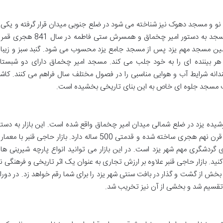
و و مسجد دهوک نیز شناخته می شود در ضلع جنوبی میدان قرار گرفته و یکی ا
قدیمی ترین بناهای این مجموعه است. این مسجد به دستور امیر چخماق و همسرش ستی فاطمه در سال 
ومین مسجد مهم یزد پس از مسجد جامع یزد محسوب می شود. گنبد سبز و زیبا
هر بیننده ای را به خود جلب می کند. مسجد امیر چخماق دارای دو شبستا
انه شرایط آب و هوایی مناسبی را در فصول مختلف سال فراهم می کنند. کاش
مسجد جلوه ای خاص به این بنای تاریخی بخشیده است.
وشیده یزد در ضلع شمالی میدان امیر چخماق واقع شده است. این بازار به دستو
نظام الدین حاجی قنبر جهانشاهی حاکم یزد در قرن نهم هجری ساخته شده و قدمتی 500 ساله دارد. بازار حاجی قنبر با م
 گردشگری مهم شهر یزد است. در این بازار می توانید انواع پارچه شیرینی ها
ید. بازار حاجی قنبر علاوه بر ارزش تجاری به عنوان یک اثر تاریخی و فرهنگی نی
بخش از گشت و گذار در بافت سنتی شهر یزد را برای شما رقم خواهد زد. در دورا
تقسیم شد و بخشی از آن نیز تخریب شد.