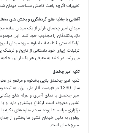
تغییرات اگرچه باعث کاهش مساحت میدان شد ام
آشنایی با جاذبه های گردشگری و بخش های مختل
میدان امیر چخماق فراتر از یک میدان ساده مج
بازدیدکنندگان را مجذوب خود کنند. این مجمو
آرامگاه ستی فاطمه آب انبارها موزه میدان ام
تزئینات زیبای خود داستانی از تاریخ و فرهنگ یزد
می زنند. در ادامه به معرفی هر یک از این جاذبه
تکیه امیر چخماق
تکیه امیر چخماق بنایی باشکوه و مرتفع در ضل
سال 1330 در فهرست آثار ملی ایران به
امیر چخماق با نمای آجری و غرفه های پلکان
نشین معروف است ارتفاع بیشتری دارد و با ت
برگزاری مراسم ها بوده است. مناره های تکیه با 
پهلوی به دلیل خیابان کشی ها بخشی از جداره ه
امیرچخماق است.