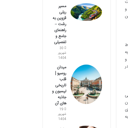
ت
مسیر
و
ریلی
ن
قزوین به
رشت –
راهنمای
جامع و
تفصیلی
ط
30
ه
شهریور
1404
و
ر
میدان
روسیو |
قلب
تاریخی
لیسبون و
ی
جاذبه
ن
های آن
ی
19
شهریور
ه
1404