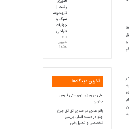
قدیری
رشت |
تاریخچه،
سبک و
جزئیات
ا
طراحی
ق
16
و
شهریور
1404
م
ر
آخرین دیدگاه‌ها
ه
ه
علی
در
ویزای توریستی قبرس
م
جنوبی
ن
بانو هادی
در
صدای تق تق چرخ
ه
جلو در دست انداز : بررسی
تخصصی و تحلیل فنی