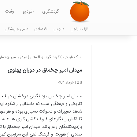
گردشگری
خودرو
رشت
نازک نارنجی
عمومی
اقتصادی
علمی و پزشکی
نازک نارنجی
)
گردشگری و اقامتی
)
میدان امیر چخماق
میدان امیر چخماق در دوران پهلوی
10 خرداد 1404
میدان امیر چخماق یزد نگینی درخشان در قلب 
تاریخی و فرهنگی است که داستانی از شکوه ایما
شاهد تغییرات و تحولات بسیاری بوده و هر دوره
تا نقش و نگارهای ظریف کاشی کاری ها همه و هم
بازدیدکنندگان رقم بزنند. میدان امیر چخماق با 
نمادی از هویت و فرهنگ غنی این سرزمین کهن به