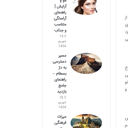
مو و
آرایش |
راهنمای
ز
آراستگی
متناسب
ی
و جذاب
د
19
ی
شهریور
1404
مسیر
دسترسی
به دژ
خ
بسطام –
می
راهنمای
و
جامع
و
بازدید
18
شهریور
1404
میراث
ن
فرهنگی
م