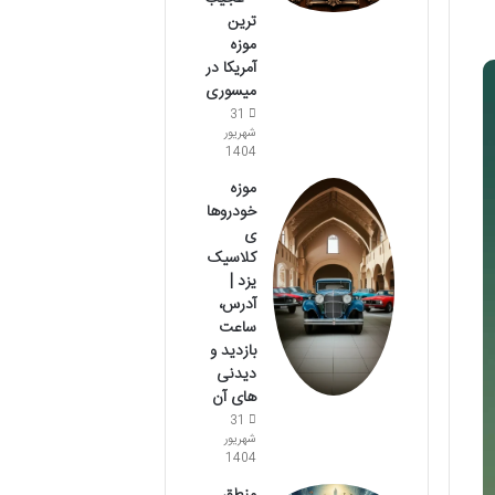
ترین
موزه
آمریکا در
میسوری
31
شهریور
1404
موزه
خودروها
ی
کلاسیک
یزد |
آدرس،
ساعت
بازدید و
دیدنی
های آن
31
شهریور
1404