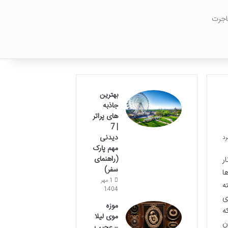
اجرت
بهترین
جاذبه
های پراتر
| 7
دیدنی
مهم پارک
(راهنمای
ر
سفر)
ا
1 مهر
ه
1404
ی
موزه
ه
موی لیلا
ن
– عجیب