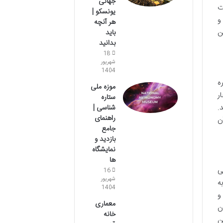
جهانی
ت
یونسکو |
و
هر آنچه
ن
باید
بدانید
18
شهریور
1404
ه
موزه ملی
ر
ستاره
.
شناسی |
راهنمای
ن
جامع
بازدید و
نمایشگاه
ها
ی
16
شهریور
ه
1404
و
معماری
ن
خانه
ن