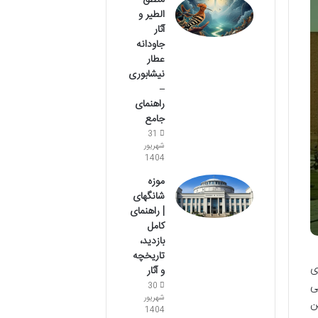
منطق
الطیر و
آثار
جاودانه
عطار
نیشابوری
–
راهنمای
جامع
31
شهریور
1404
موزه
شانگهای
| راهنمای
کامل
بازدید،
تاریخچه
ی
و آثار
ی
30
شهریور
ن
1404