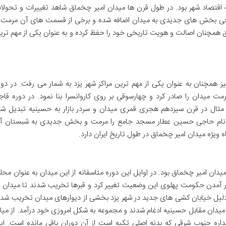
اقتصاد شهر بود. در طول قرن ها میدان امیر چخماق شاهد تغییرات و تحولا
یخی بخش های جدیدی به میدان اضافه شده و برخی از قسمت های آن مرمت 
اق همچنان اصالت و هویت تاریخی خود را حفظ کرده و به عنوان یکی از مهم تری
 همچنان به عنوان یکی از مهم ترین مراکز شهر یزد به شمار می رفت. در دور
یدان را صادر کرد و چهارسوقی بر روی کاروانسرا بنا نمود. در دوره قاجا
 مثال در قرن سیزدهم هجری قمری میدان و سردر بازار به حسینیه تبدیل شد
ه نام حاجی حسین عطار مسجد جامع را مرمت و بخش جدیدی به شبستان آ
ه ویژه میدان امیر چخماق در طول تاریخ ایران دارد.
میدان امیر چخماق بود. در اوایل این دوره متاسفانه از این میدان به عنوان محل
ار آمدن حکومت پهلوی این وضعیت تغییر کرد و قبرها تخریب شدند تا میدان ب
ه دلیل خیابان کشی های جدید در شهر یزد بخشی از دیوارهای میدان تخریب شد 
ان مقابل حسینیه ادغام شدند و مجموعه به شکل امروزی خود درآمد. از میا
ره جنوب شرقی که بدنه اصلی تکیه است از آن دوران باقی مانده است. ای