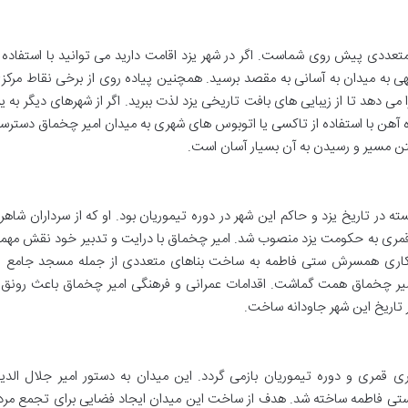
تعددی پیش روی شماست. اگر در شهر یزد اقامت دارید می توانید با استفاده ا
به میدان به آسانی به مقصد برسید. همچنین پیاده روی از برخی نقاط مرکز
ی دهد تا از زیبایی های بافت تاریخی یزد لذت ببرید. اگر از شهرهای دیگر به یز
راه آهن با استفاده از تاکسی یا اتوبوس های شهری به میدان امیر چخماق دسترس
فتن مسیر و رسیدن به آن بسیار آسان است.
ر تاریخ یزد و حاکم این شهر در دوره تیموریان بود. او که از سرداران شاهر
مار می رفت در سال 836 هجری قمری به حکومت یزد منصوب شد. امیر چخماق با درایت و تدبیر خود نقش مه
با همکاری همسرش ستی فاطمه به ساخت بناهای متعددی از جمله مسجد جامع ن
امیر چخماق همت گماشت. اقدامات عمرانی و فرهنگی امیر چخماق باعث رونق 
ر تاریخ این شهر جاودانه ساخت.
 قمری و دوره تیموریان بازمی گردد. این میدان به دستور امیر جلال الدی
ی فاطمه ساخته شد. هدف از ساخت این میدان ایجاد فضایی برای تجمع مرد