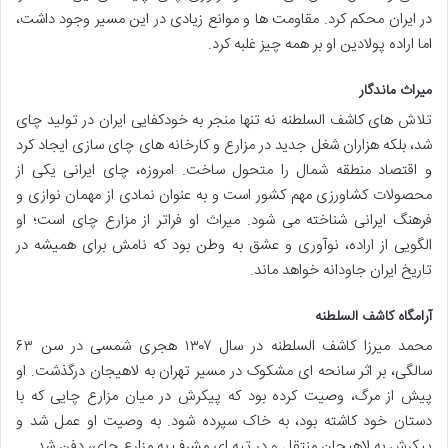
در ایران محکم کرد. مقاومت ها و موانع زیادی در این مسیر وجود داشت،
اما اراده پولادین او بر همه چیز غلبه کرد.
میراث ماندگار
تلاش های کاشف السلطنه نه تنها منجر به خودکفایی ایران در تولید چای
شد، بلکه هزاران شغل جدید در مزارع و کارخانه های چای سازی ایجاد کرد
و اقتصاد منطقه شمال را متحول ساخت. امروزه، چای ایرانی یکی از
محصولات کشاورزی مهم کشور است و به عنوان نمادی از مهمان نوازی و
فرهنگ ایرانی شناخته می شود. میراث او فراتر از مزارع چای است؛ او
الگویی از اراده، نوآوری و عشق به وطن بود که نامش برای همیشه در
تاریخ ایران جاودانه خواهد ماند.
آرامگاه کاشف السلطنه
محمد میرزا کاشف السلطنه در سال ۱۳۰۷ هجری شمسی در سن ۶۳
سالگی، بر اثر سانحه ای مشکوک در مسیر تهران به لاهیجان درگذشت. او
پیش از مرگ، وصیت کرده بود که پیکرش در میان مزارع چایی که با
دستان خود کاشته بود، به خاک سپرده شود. به وصیت او عمل شد و
پیکرش به لاهیجان منتقل و در تپه ای مشرف به مزارع چای، دفن شد.