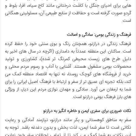
هایی برای احیای جنگل با کاشت درختانی مانند کاج سیاه، افرا، بلوط و
گردو صورت گرفته است و حفاظت از منابع طبیعی آن، مسئولیتی همگانی
است.
فرهنگ و زندگی بومی: سادگی و اصالت
فرهنگ زندگی در درازنو، همچنان رنگ و بوی سنتی خود را حفظ کرده
است. ساکنان این منطقه عمدتاً به دامداری (اگرچه در سال های اخیر به
دلیل طرح های زیست محیطی کمرنگ تر شده)، کشاورزی و تولید
محصولات بومی مشغول هستند. آشنایی با آداب و رسوم مردم محلی و
خرید از فروشگاه های کوچک روستا، نه تنها به اقتصاد منطقه کمک می
کند، بلکه تجربه ای عمیق تر از سفر و ارتباط با فرهنگ اصیل ایرانی را برای
شما به ارمغان می آورد. سادگی و مهمان نوازی مردم این دیار، از ویژگی
های بارز فرهنگ بومی درازنو است.
نکات ضروری برای سفری ایمن و خاطره انگیز به درازنو
سفر به مناطق کوهستانی و بکر مانند درازنو، نیازمند آمادگی و رعایت
نکاتی است تا سفر شما ایمن، لذت بخش و بدون دغدغه باشد. توجه به
این نکات، به شما کمک می کند تا از تمامی لحظات سفر خود نهایت