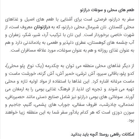
طعم های محلی و سوغات درازنو
سفر به درازنو، فرصتی است برای آشنایی با طعم های اصیل و غذاهای
محلی گلستان. نان شیرمال محلی درازنو، که به
درازنونان
معروف است، از
شهرت خاصی برخوردار است. این نان با ترکیب آرد، شیر، شکر، زعفران و
آب چشمه های کوهستان، عطری دلپذیر و طعمی به یادماندنی دارد و هم
به عنوان غذای روزانه و هم به عنوان سوغات، مورد علاقه مسافران است.
از دیگر غذاهای محلی منطقه می توان به چکدرمه (یک نوع پلو محلی)،
کدو پلو، باقالی سیرو، آش ترشی، خمیر آش، آش گزنه، خورشت ماست و
ماست مرغانه اشاره کرد. این غذاها با استفاده از مواد اولیه تازه و محلی
تهیه می شوند و تجربه ای لذیذ از فرهنگ غذایی بومی را به ارمغان می
آورند. سوغاتی های بومی درازنو نیز شامل صنایع دستی مانند حصیربافی،
نمدمالی، چادرشب، ظروف سفالی، جوراب های پشمی، گلیم، جاجیم و
سوزن دوزی است که هر کدام یادآور سفر شما به این منطقه زیبا خواهند
بود.
امکانات رفاهی روستا: آنچه باید بدانید