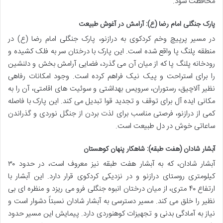
محافظت شود.
پارک جنگلی امام رضا (ع): آرامش در آغوش طبیعت
در مسیر پرپیچ وخم کردکوی به درازنو، پارک جنگلی امام رضا (ع) در
منطقه پلنگ پا واقع شده است. این پارک با درختان سر به فلک کشیده و
رودخانه پلنگ پا که از میان آن می گذرد، فضایی آرامش بخش و دلنشین
را برای استراحت و پیک نیک فراهم کرده است. وجود امکانات رفاهی
نظیر آلاچیق، رستوران، سرویس بهداشتی و سوئیت های اقامتی، آن را به
مکانی ایده آل برای توقف و تجدید قوا تبدیل می کند. این پارک با فاصله
کمی از درازنو، فرصتی مناسب برای لذت بردن از جنگل نوردی و گذراندن
ساعاتی خوش در دل طبیعت است.
آبشار شادان (هفت طبقه): شاهکار پنهان کوهستان
آبشار شادان، که به آبشار هفت طبقه نیز معروف است، در حدود ۳۰
کیلومتری روستای درازنو و در نزدیکی کردکوی قرار دارد. این آبشار با
ارتفاع ۴۰ متری، از میان درختان انبوه جنگلی فرو می ریزد و منظره ای بی
نظیر را خلق می کند. مسیر دسترسی به آبشار شادان نسبتاً دشوار است و
نیاز به آمادگی بدنی و تجهیزات کوهنوردی دارد. پیمایش این مسیر حدود