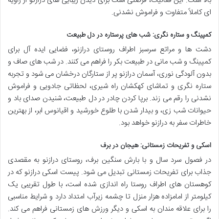
بالا است. این فعالیت، فرصتی است برای دیدن زیبایی های درازنو از زاویه
ای کاملاً متفاوت و فراموش نشدنی.
کمپینگ و ستاره نگری: شب های پرستاره در دل طبیعت
دشت ها و مراتع سرسبز اطراف روستای درازنو، فضایی ایده آل برای
کمپینگ و شب مانی در طبیعت بکر را فراهم می کنند. در شب های صاف و
بدون آلودگی نوری، آسمان درازنو پر از ستارگان درخشان می شود و تجربه
ستاره نگری و تماشای کهکشان راه شیری، لحظاتی جادویی و فراموش
نشدنی را رقم می زند. برپا کردن چادر در دل طبیعت، شنیدن صدای باد و
حیوانات شب زی، و بیدار شدن با طلوع خورشید و اقیانوس ابر، از بهترین
خاطرات سفر به درازنو خواهد بود.
اسکی و تفریحات زمستانی: هیجان در برف
در فصول سرد سال و با بارش سنگین برف، روستای درازنو به مقصدی
جذاب برای تفریحات زمستانی تبدیل می شود. پیست اسکی درازنو که در
کوهستان های اطراف روستا راه اندازی شده است، با طول تقریبی یک
کیلومتر از امامزاده هزار منزل تا چشمه زیرآب امتداد دارد و شرایط مناسبی
را برای علاقه مندان به اسکی و دیگر ورزش های زمستانی فراهم می کند.