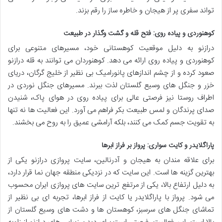
تواند سفری پر از هیجان و خاطره ساز را رقم بزند.
کوهنوردی و پیاده روی: فتح قله و گشت وگذار در طبیعت
درازنو به دلیل موقعیت کوهستانی خود، مسیرهای متنوعی برای
کوهنوردی و پیاده روی ارائه می دهد. کوهنوردان می توانند به قله درازنو
صعود کرده و از چشم اندازهای پانورامیک بی نظیر از خلیج گرگان، دریای
خزر و جنگل های وسیع گلستان لذت ببرند. مسیرهای جنگل نوردی در
اطراف روستا نیز فرصتی عالی برای پیاده روی در هوای پاک، شنیدن
صدای پرندگان و لمس طبیعت بکر فراهم می آورد. این فعالیت ها نه تنها
به تقویت جسم کمک می کنند، بلکه آرامشی عمیق را به روح می بخشند.
پاراگلایدر و کایت سواری: پرواز بر فراز ابرها
برای علاقه مندان به هیجان و آدرنالین، سایت پروازی درازنو یکی از
بهترین گزینه ها است. این سایت که در نزدیکی منطقه جهان نما قرار دارد،
به دلیل ارتفاع بالا، یکی از مرتفع ترین سایت های پروازی ایران محسوب
می شود. پرواز با پاراگلایدر یا کایت از فراز ابرها، تجربه ای بی نظیر از
تماشای جنگل های سرسبز، کوهستان ها و دشت های وسیع گلستان از