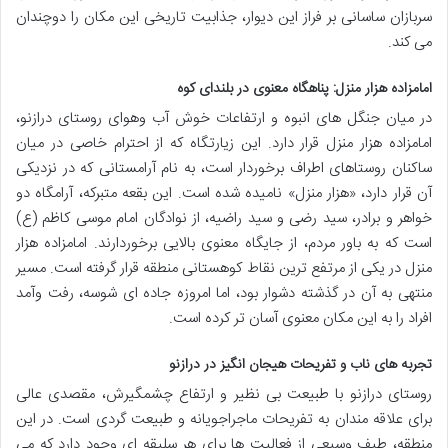
سربازان ساسانی بر فراز این دیوار، جذابیت تاریخی این مکان را دوچندان
می کند.
امامزاده هزار منزل: پناهگاه معنوی در بلندای کوه
در میان جنگل های انبوه و ارتفاعات خوش آب وهوای روستای درازنو،
امامزاده هزار منزل قرار دارد. این زیارتگاه که از احترام خاصی در میان
ساکنان روستاهای اطراف برخوردار است، به نام آرامستانی که در نزدیکی
آن قرار دارد، «هزار منزل» نامیده شده است. این بقعه متبرکه، آرامگاه دو
خواهر و برادر، سید رضی و سید راضیه، از نوادگان امام موسی کاظم (ع)
است که به باور مردم، از جایگاه معنوی بالایی برخوردارند. امامزاده هزار
منزل در یکی از مرتفع ترین نقاط کوهستانی منطقه قرار گرفته است. مسیر
منتهی به آن در گذشته دشوار بود، اما امروزه جاده ای شوسه، رفت وآمد
افراد را به این مکان معنوی آسان تر کرده است.
تجربه های ناب و تفریحات هیجان انگیز در درازنو
روستای درازنو با طبیعت بی نظیر و ارتفاع چشمگیرش، مقصدی عالی
برای علاقه مندان به تفریحات ماجراجویانه و طبیعت گردی است. در این
منطقه، طیف وسیعی از فعالیت ها برای هر سلیقه ای وجود دارد که می