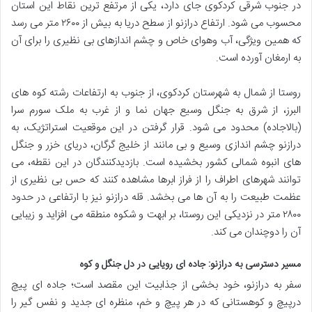
در جنوب شرقی کردکوی جای دارد، یکی از مرتفع ترین نقاط این استان
محسوب می شود. ارتفاع درازنو از سطح دریا به بیش از ۲۶۰۰ متر می رسد
که همین ویژگی، آب وهوای خاص و چشم اندازهای بی نظیری را برای آن
به ارمغان آورده است.
روستا از شمال به شهرستان کردکوی، از جنوب به ارتفاعات رشته کوه های
البرز، از شرق به جنگل وسیع جهان نما و از غرب به ملک سورم سرا
(بالاجاده) محدود می شود. قرار گرفتن در این موقعیت استراتژیک، به
درازنو چشم اندازی وسیع و بی مانند از خلیج گرگان، دریای خزر و جنگل
های انبوه شمالی کشور بخشیده است. بازدیدکنندگان در این نقطه، می
توانند شهرهای اطراف را از فراز ابرها مشاهده کنند که حس بی نظیری از
عظمت طبیعت را به آن ها می بخشد. قله درازنو نیز با ارتفاعی در حدود
۲۸۰۰ متر در نزدیکی این روستا، بر ابهت و شکوه منطقه می افزاید و زیبایی
آن را دوچندان می کند.
مسیر دسترسی به درازنو: جاده ای رویایی در دل جنگل و کوه
سفر به درازنو، خود بخشی از جذابیت این مقصد است؛ جاده ای پیچ
درپیچ و کوهستانی که در هر پیچ و خم، منظره ای جدید و نفس گیر را