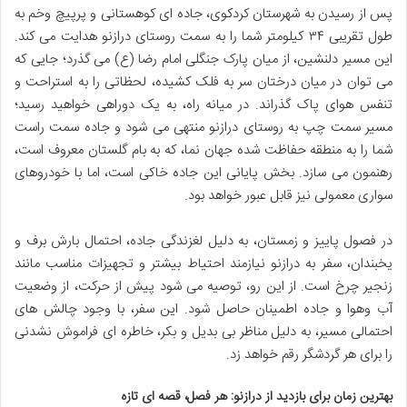
پس از رسیدن به شهرستان کردکوی، جاده ای کوهستانی و پرپیچ وخم به
طول تقریبی ۳۴ کیلومتر شما را به سمت روستای درازنو هدایت می کند.
این مسیر دلنشین، از میان پارک جنگلی امام رضا (ع) می گذرد؛ جایی که
می توان در میان درختان سر به فلک کشیده، لحظاتی را به استراحت و
تنفس هوای پاک گذراند. در میانه راه، به یک دوراهی خواهید رسید؛
مسیر سمت چپ به روستای درازنو منتهی می شود و جاده سمت راست
شما را به منطقه حفاظت شده جهان نما، که به بام گلستان معروف است،
رهنمون می سازد. بخش پایانی این جاده خاکی است، اما با خودروهای
سواری معمولی نیز قابل عبور خواهد بود.
در فصول پاییز و زمستان، به دلیل لغزندگی جاده، احتمال بارش برف و
یخبندان، سفر به درازنو نیازمند احتیاط بیشتر و تجهیزات مناسب مانند
زنجیر چرخ است. از این رو، توصیه می شود پیش از حرکت، از وضعیت
آب وهوا و جاده اطمینان حاصل شود. این سفر، با وجود چالش های
احتمالی مسیر، به دلیل مناظر بی بدیل و بکر، خاطره ای فراموش نشدنی
را برای هر گردشگر رقم خواهد زد.
بهترین زمان برای بازدید از درازنو: هر فصل، قصه ای تازه