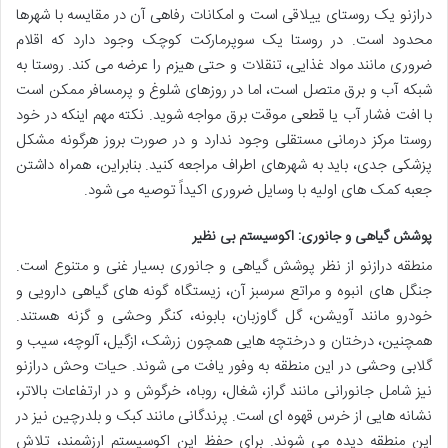
درازنو یک روستای ییلاقی است و امکانات رفاهی آن در مقایسه با شهرها
محدود است. در روستا یک سوپرمارکت کوچک وجود دارد که اقلام
ضروری مانند مواد غذایی، تنقلات و حتی هیزم را عرضه می کند. روستا به
شبکه آب و برق متصل است، اما در روزهای شلوغ و پرمسافر ممکن است
با افت فشار آب یا قطعی موقت برق مواجه شوید. نکته مهم اینکه در خود
روستا مرکز درمانی مستقلی وجود ندارد و در صورت بروز هرگونه مشکل
پزشکی جدی، باید به شهرهای اطراف مراجعه کنید. بنابراین، همراه داشتن
جعبه کمک های اولیه با وسایل ضروری اکیداً توصیه می شود.
پوشش گیاهی و جانوری: اکوسیستم بی نظیر
منطقه درازنو از نظر پوشش گیاهی و جانوری بسیار غنی و متنوع است.
جنگل های انبوه و مراتع سرسبز آن، زیستگاه گونه های گیاهی دارویی و
خودرو مانند آویشن، گل گاوزبان، بابونه، کنگر وحشی و گزنه هستند.
همچنین، درختان و درختچه هایی همچون زرشک، ازگیل، آلوچه، سیب و
گلابی وحشی در این منطقه به وفور یافت می شوند. حیات وحش درازنو
نیز شامل جانورانی مانند گراز، شغال، روباه، خرگوش و در ارتفاعات بالاتر،
نشانه هایی از خرس قهوه ای است. پرندگانی مانند کبک و بلدرچین نیز در
این منطقه دیده می شوند. برای حفظ این اکوسیستم ارزشمند، تلاش