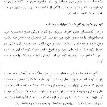
یک ساعت به طول می انجامد و برای ماجراجویان و علاقه مندان به
کوهنوردی، تجربه ای هیجان انگیز از کشف یک زیبایی پنهان در دل
طبیعت بکر گلستان است.
غارهای یخچال و گنج خانه: اسرارآمیز و جذاب
در دل کوهستان های اطراف درازنو، دو غار با ویژگی های منحصربه فرد،
ماجراجویان را به سوی خود می خوانند. غار یخچال در مسیر قله دکالی
واقع شده و به دلیل انباشت برف و یخ دائمی در دهانه اش، حتی در
فصول گرم سال نیز هوایی سرد و مطبوع دارد. دهانه کوچک آن به اندازه
عبور یک نفر است و برای کوهنوردان، توقفی کوتاه و خنک را فراهم می
آورد.
غار گنج خانه اما دنیایی متفاوت را در دل سنگ های آهکی کوهستان
پنهان کرده است. دیواره های داخلی این غار با اشکال طبیعی منحصربه
فردی که حاصل هزاران سال فرسایش هستند، پوشیده شده اند. افسانه
های محلی درباره گنج های پنهان در این غار، به جذابیت و رازآلود بودن
آن افزوده اند. بازدید از این غار نیاز به احتیاط و احتمالاً راهنما دارد، اما
تجربه ورود به دنیای زیرزمینی کوهستان، بسیار خاص خواهد بود.