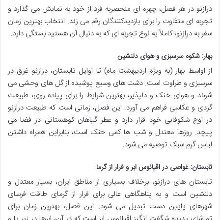
درازنو در هر فصل، چهره ای منحصربه فرد از خود به نمایش می گذارد و
تجربه ای متفاوت را برای بازدیدکنندگان رقم می زند. انتخاب بهترین زمان
سفر به درازنو، کاملاً به نوع تجربه ای که به دنبال آن هستید بستگی دارد.
بهار: شکوه سرسبزی و هوای دلنشین
از اواسط بهار (به ویژه اردیبهشت ماه) تا اوایل تابستان، درازنو غرق در
سرسبزی و طراوت است. دشت های وسیع پوشیده از گل های وحشی می
شوند و هوای خنک و دلپذیر، بهترین شرایط را برای پیاده روی، طبیعت
گردی و عکاسی فراهم می آورد. این فصل، زمانی است که طبیعت درازنو
در اوج شکوفایی خود قرار دارد و عطر گیاهان کوهستانی در فضا می
پیچد. روزها معتدل و شب ها کمی خنک است، بنابراین همراه داشتن
لباس گرم سبک توصیه می شود.
تابستان: غواصی در اقیانوس ابر و فرار از گرما
تابستان های درازنو، برخلاف بسیاری از مناطق ایران، بسیار معتدل و
دلنشین است و به پناهگاهی عالی برای فرار از گرمای طاقت فرسای
شهرهای پایین دست تبدیل می شود. این فصل، بهترین زمان برای
تماشای پدیده شگفت انگیز اقیانوس ابر است که در آن، ابرها در زیر پا و