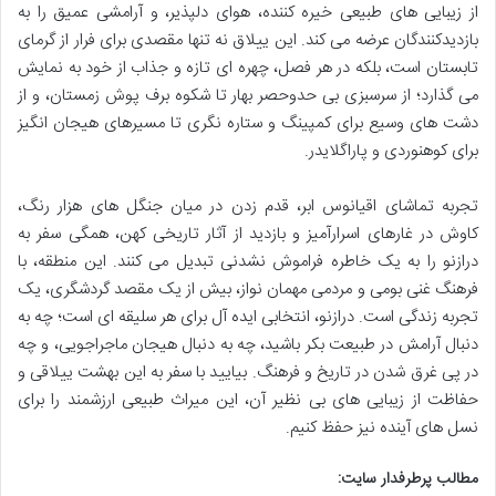
از زیبایی های طبیعی خیره کننده، هوای دلپذیر، و آرامشی عمیق را به
بازدیدکنندگان عرضه می کند. این ییلاق نه تنها مقصدی برای فرار از گرمای
تابستان است، بلکه در هر فصل، چهره ای تازه و جذاب از خود به نمایش
می گذارد؛ از سرسبزی بی حدوحصر بهار تا شکوه برف پوش زمستان، و از
دشت های وسیع برای کمپینگ و ستاره نگری تا مسیرهای هیجان انگیز
برای کوهنوردی و پاراگلایدر.
تجربه تماشای اقیانوس ابر، قدم زدن در میان جنگل های هزار رنگ،
کاوش در غارهای اسرارآمیز و بازدید از آثار تاریخی کهن، همگی سفر به
درازنو را به یک خاطره فراموش نشدنی تبدیل می کنند. این منطقه، با
فرهنگ غنی بومی و مردمی مهمان نواز، بیش از یک مقصد گردشگری، یک
تجربه زندگی است. درازنو، انتخابی ایده آل برای هر سلیقه ای است؛ چه به
دنبال آرامش در طبیعت بکر باشید، چه به دنبال هیجان ماجراجویی، و چه
در پی غرق شدن در تاریخ و فرهنگ. بیایید با سفر به این بهشت ییلاقی و
حفاظت از زیبایی های بی نظیر آن، این میراث طبیعی ارزشمند را برای
نسل های آینده نیز حفظ کنیم.
مطالب پرطرفدار سایت: