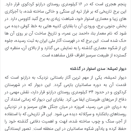
پنجم هجری است که در ۱۶ کیلومتری روستای درازنو کردکوی قرار دارد.
این برج تاریخی که بر فراز تپه ای سنگی و خاکی ساخته شده، با آجرکاری
های زیبا و معماری استوار خود، شباهت زیادی به برج گنبد کاووس دارد. در
بخش جنوبی برج، ورودی آن با بقایای کتیبه هایی به خط کوفی دیده می
شود که نام معمار بنا، «احمد بن عمر»، و تاریخ ساخت آن بر روی آن ها
حک شده است. این برج که در فهرست آثار ملی ایران به ثبت رسیده، جلوه
ای از شکوه معماری گذشته را به نمایش می گذارد و از بالای آن، منظره ای
گسترده از طبیعت سرسبز اطراف قابل مشاهده است.
دیوار تمیشه: سدی استوار در گذشته
دیوار تمیشه، یکی از مهم ترین آثار باستانی نزدیک به درازنو است که
قدمت آن به دوره ساسانیان بازمی گردد. این دیوار که در شهرستان
کردکوی و در حدود ۳۴ کیلومتری روستای درازنو قرار دارد، نقش مهمی در
دفاع از مرزهای طبرستان ایفا می کرد. بقایای این دیوار که زمانی امتداد آن
به دریای خزر می رسید، امروزه در میان جنگل های سرسبز و در نزدیکی
روستاهای باغکناره و سرکلاته دیده می شود. این اثر تاریخی که با استفاده
از آجر، سنگ و چوب ساخته شده، ابهت و اهمیت دفاعی گذشته خود را
حفظ کرده و یادآور شکوه ساسانیان در این منطقه است. تصور ایستادگی