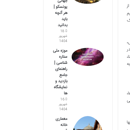
جهانی
ز
یونسکو |
م
هر آنچه
باید
ک
بدانید
18
شهریور
،
1404
ر
موزه ملی
،
ستاره
شناسی |
ه
راهنمای
جامع
بازدید و
نمایشگاه
،
ها
ی
16
شهریور
1404
معماری
ا
خانه
ی