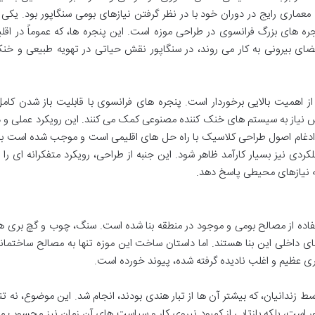
معماری رایج در دوران خود با در نظر گرفتن نیازهای بومی سنگاپور بود. یکی ا
جره های بزرگ فرانسوی در طراحی موزه است. این پنجره ها، که عموماً در اقلی
 فضای بیرونی به کار می روند، در سنگاپور نقش حیاتی در تهویه طبیعی و خن
از اهمیت بالایی برخوردار است. پنجره های فرانسوی با قابلیت باز شدن کامل
اهش نیاز به سیستم های خنک کننده مصنوعی کمک می کنند. این رویکرد عملی و د
 ادغام اصول طراحی کلاسیک با راه حل های اقلیمی است و موجب شده است بنا
کردی نیز بسیار کارآمد ظاهر شود. این جنبه از طراحی، رویکرد متفکرانه ای را ب
ه نیازهای محیطی پاسخ دهد.
فاده از مصالح بومی و موجود در منطقه بنا شده است. سنگ، چوب و گچ بری ها
 داخلی این بنا هستند. اما داستان ساخت این موزه تنها به مصالح ساختمان
ری عظیم و اغلب نادیده گرفته شده، پیوند خورده است.
 زندانیان، که بیشتر آن ها از تبار هندی بودند، انجام شد. این موضوع، نه تنه
ور است، بلکه بازتابی از کمبود نیروی کار و سیاست های آن زمان نیز محسوب م