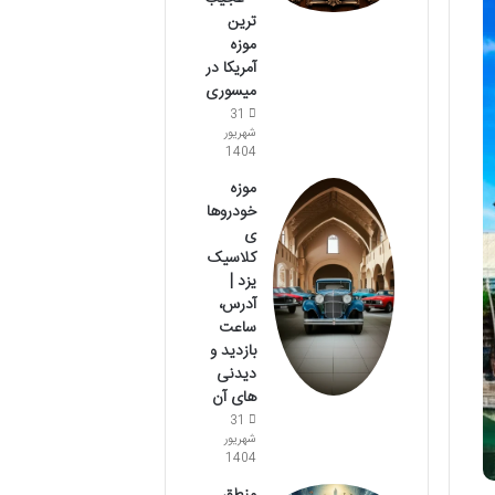
ترین
موزه
آمریکا در
میسوری
31
شهریور
1404
موزه
خودروها
ی
کلاسیک
یزد |
آدرس،
ساعت
بازدید و
دیدنی
های آن
31
شهریور
1404