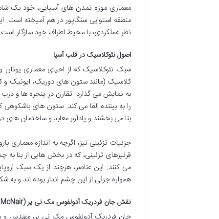
معماری موزه تمدن های آسیایی، خود یک شاهک
منطقه استوایی سنگاپور در هم آمیخته است. این
نظر عملکردی، با محیط اطراف خود سازگار است.
اصول نئوکلاسیک در قلب آسیا
سبک نئوکلاسیک که از احیای معماری یونان و 
کلاسیک (مانند ستون های دوریک، ایونیک و کر
به نمایش می گذارد. تقارن در پنجره ها و درب
را به بیننده القا می کند. ستون های باشکوهی
بنا می بخشند و یادآور معابد و ساختمان های 
جزئیات تزئینی نیز، اگرچه به اندازه معماری با
قرنیزهای تزئینی، که در بخش هایی از بنا به چ
می کنند. این عناصر، هرچند از یک سبک اروپایی
همواره جزئی از این چشم انداز بوده اند و به شک
نقش جان فردریک آدولفوس مک نی یر (J.F.A. McNair)
جان فردریک آدولفوس مک نی یر، مهندس و معم