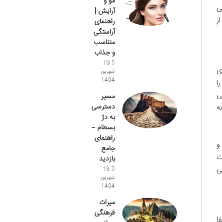
مو و
ی
آرایش |
ز
راهنمای
آراستگی
متناسب
و جذاب
19
ی
شهریور
1404
ا
ی
مسیر
دسترسی
ه
به دژ
بسطام –
راهنمای
و
جامع
ت
بازدید
ی
18
شهریور
1404
میراث
فرهنگی
ا