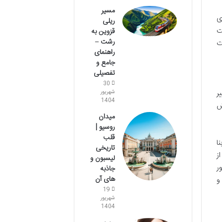
مسیر
ی
ریلی
ت
قزوین به
رشت –
ت
راهنمای
جامع و
تفصیلی
30
ر
شهریور
1404
ش
میدان
روسیو |
قلب
ا
تاریخی
ز
لیسبون و
ر
جاذبه
های آن
و
19
شهریور
1404