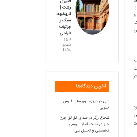
قدیری
ا
رشت |
تاریخچه،
و
سبک و
ک
جزئیات
ن
طراحی
16
شهریور
1404
ه
ت
ر
آخرین دیدگاه‌ها
علی
در
ویزای توریستی قبرس
ه موزه
جنوبی
ن
شجاع زرگر
در
صدای تق تق چرخ
ی
جلو در دست انداز : بررسی
تخصصی و تحلیل فنی