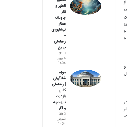
منطق
ز
الطیر و
،
آثار
ن
جاودانه
ی
عطار
نیشابوری
و
–
و
راهنمای
جامع
31
شهریور
1404
و
موزه
ل
شانگهای
| راهنمای
کامل
بازدید،
 در
تاریخچه
و آثار
ر
30
لکه
شهریور
1404