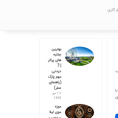
ر گازی
بهترین
جاذبه
های پراتر
| 7
دیدنی
مهم پارک
(راهنمای
سفر)
ا
1 مهر
ی
1404
موزه
موی لیلا
– عجیب