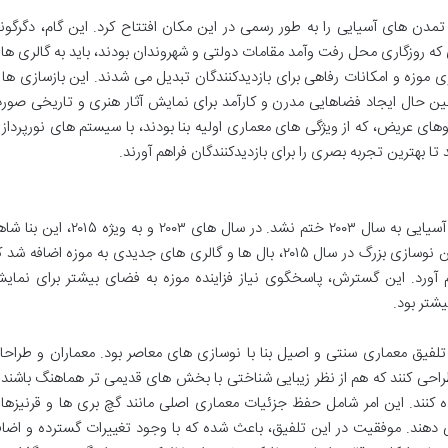
لت سنگاپور موزه تمدن های آسیایی را به طور رسمی در این مکان افتتاح کرد. این گام، دگرگو
 که روزگاری محل رفت وآمد مقامات دولتی و شهروندان بودند، باید به گالری ها
موزه و امکانات رفاهی برای بازدیدکنندگان تبدیل می شدند. این بازسازی ها ب
عین حال ایجاد فضاهایی مدرن و کارآمد برای نمایش آثار هنری و تاریخی صور
وهای عریض، که از ویژگی های معماری اولیه بنا بودند، با سیستم های نورپرداز
بهترین تجربه بصری را برای بازدیدکنندگان فراهم آورند.
تغییر و تحولات در ساختمان موزه تمدن های آسیایی به سال ۲۰۰۳ ختم نشد. در سال های ۲۰۰۳ و به ویژه ۲۰۱۵
بازسازی ها و گسترش های مهمی بود. در آخرین نوسازی بزرگ در سال ۲۰۱۵، بال ها و گالری های جدیدی به موزه اضافه ش
اهم آورد. این گسترش، پاسخگوی نیاز فزاینده موزه به فضای بیشتر برای نمای
شتر بود.
 تلفیق معماری سنتی و اصیل بنا با نوسازی های معاصر بود. معماران و طراحا
احی کنند که هم از نظر زیبایی شناختی با بخش های قدیمی تر هماهنگ باشند 
ه کنند. این امر شامل حفظ جزئیات معماری اصلی مانند گچ بری ها و قرنیزها
دهند. موفقیت در این تلفیق، باعث شده که با وجود تغییرات گسترده و اضاف