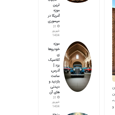
ترین
موزه
آمریکا در
میسوری
31
شهریور
1404
موزه
خودروها
ی
کلاسیک
یزد |
آدرس،
ساعت
بازدید و
دیدنی
ین
های آن
ن
31
،
شهریور
و
1404