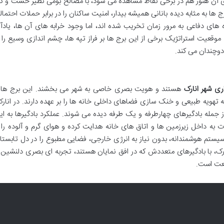
قایای آن هنوز هم در برخی نقاط مشاهده می شود، با مصالح بومی نظیر خشت و گ
ها به مثابه دیده بانانی همیشه بیدار، امنیت ساکنان را در برابر حملات احتمال
ه های دفاعی به مرور زمان تخریب شده اند، اما وجود خرابه های آن ها، یادآو
قعیت استراتژیک برخی از این برج ها بر فراز تپه ها، چشم اندازی وسیع را ب
دوچندان می کند.
ری شهر انارک
هستند و هویت بصری خاصی به شهر می بخشند. این برج ها
ه تهویه طبیعی و خنک سازی فضاهای داخلی خانه ها را بر عهده دارند. در انارک
 از جمله بادگیرهای چهارطرفه و یک طرفه دیده می شوند. عملکرد بادگیرها به ای
 به داخل زیرزمین ها و اتاق های خانه هدایت کرده و هوای گرم و آلوده را ا
 سیستم هوشمندانه، بدون نیاز به انرژی خارجی، فضایی مطبوع را در دل تابستا
رک، با بادگیرهای متعددش که در افق نمایان هستند، تجربه ای بصری دلنشین 
بیعت است.