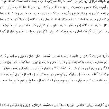
ی حیاط مرکزی
پیروی می کنند. حیاط مرکزی، قلب تپنده خانه است که نه تنها نو
ی آورد، بلکه حس محرمیت را نیز حفظ می کند. این حیاط ها اغلب دارای باغچ
وم به خشکی و ایجاد حوض آب، به خنک سازی محیط کمک می کنند. فضاها
 شمالی برای استفاده در تابستان)، اتاق های تابستانه (معمولاً در بخش ها
 و اتاق های زمستانه (در بخش های جنوبی و شرقی که بیشترین نور خورشید ر
ا نیز از دیگر فضاهای مهم بودند که برای نگهداری مواد غذایی و فرار از گرما
تاً به صورت گنبدی و طاق دار ساخته می شدند. طاق های ضربی و انواع گنبده
 ای مقاوم بودند، بلکه به دلیل فرم منحنی خود، بهترین عملکرد را در توزیع بار 
 کاهگل بر روی این طاق ها و گنبدها، نقش عایق حرارتی و رطوبتی بسیار مؤثری ر
 شدید آفتاب به داخل جلوگیری کرده و در زمستان نیز مانع از خروج گرمای داخ
دهنده دانش عمیق معماران بومی در استفاده از مصالح و فرم های متناسب ب
ه بر کارکرد، زیبایی خاصی نیز به بناها می بخشند. درهای چوبی با نقوش ساده ام