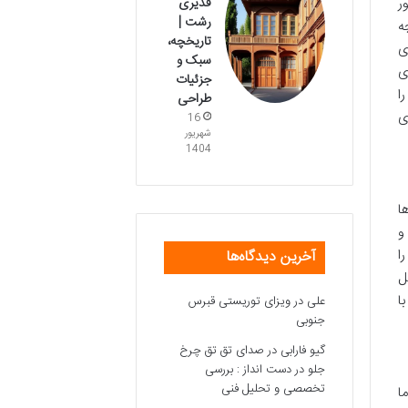
قدیری
ر
رشت |
ه
تاریخچه،
ی
سبک و
ی
جزئیات
ا
طراحی
ی
16
شهریور
1404
ا
و
ا
آخرین دیدگاه‌ها
ل
ا
علی
در
ویزای توریستی قبرس
جنوبی
گیو فارابی
در
صدای تق تق چرخ
جلو در دست انداز : بررسی
تخصصی و تحلیل فنی
ا