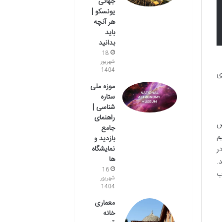
جهانی
یونسکو |
هر آنچه
باید
بدانید
18
شهریور
1404
ی
موزه ملی
ستاره
شناسی |
راهنمای
ص
جامع
م
بازدید و
نمایشگاه
ر
ها
.
16
ب
شهریور
1404
معماری
خانه