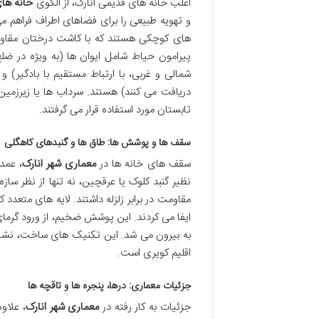
اغلب خانه های قدیمی انارک، از الگوی
خانه ها
و تهویه طبیعی را برای فضاهای اطراف فراهم م
های کوچکی هستند که با کاشت درختان مقا
پیرامون حیاط شامل ایوان ها (به ویژه در ضلع
شمالی و غربی، با ارتباط مستقیم با بادگیر)
دریافت می کنند) هستند. سرداب ها یا زیرزمین ه
تابستان مورد استفاده قرار می گرفتند.
سقف ها و پوشش ها: طاق ها و گنبدهای کاهگلی
سقف های خانه ها در
معماری شهر انارک
، عمد
نظیر گنبد کلوک یا عرقچین، نه تنها از نظر سازه
مقاومت در برابر زلزله داشتند. لایه های متعدد
ایفا می کردند. این پوشش ضخیم، از ورود گرمای
به بیرون می شد. این تکنیک های ساخت، نشان 
اقلیم کویری است.
جزئیات معماری: درها، پنجره ها و تاقچه ها
جزئیات به کار رفته در
معماری شهر انارک
، علاو