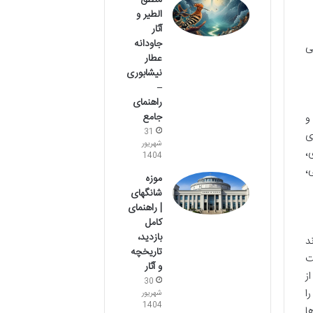
منطق
الطیر و
آثار
جاودانه
ی
عطار
نیشابوری
–
راهنمای
جامع
و
31
ی
شهریور
،
1404
،
موزه
شانگهای
| راهنمای
کامل
بازدید،
د
تاریخچه
ت
و آثار
ز
30
ا
شهریور
1404
ا