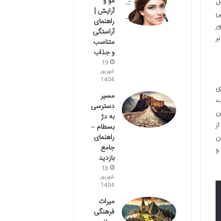
مو و
ل
آرایش |
ی
راهنمای
ر
آراستگی
ر
متناسب
و جذاب
19
شهریور
1404
ی
مسیر
،
دسترسی
ن
به دژ
ز
بسطام –
ن
راهنمای
جامع
و
بازدید
18
شهریور
1404
میراث
فرهنگی