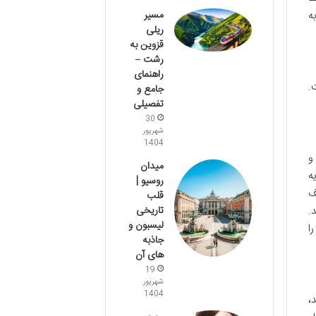
مسیر
ه
ریلی
قزوین به
رشت –
راهنمای
.
جامع و
تفصیلی
30
شهریور
1404
و
میدان
ه
روسیو |
ف
قلب
تاریخی
.
لیسبون و
ا
جاذبه
های آن
19
شهریور
1404
،