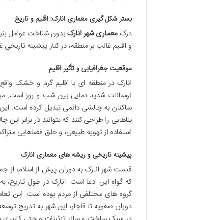
بستر شکل گیری معماری انارک: اقلیم و تاریخ
درک
معماری شهر انارک
بدون شناخت عوامل بنیا
و اقلیم غالب بر منطقه، در کنار پیشینه تاریخی
موقعیت جغرافیایی و تأثیر اقلیم
انارک در منطقه ای با اقلیم گرم و خشک وا
نوسانات شدید دمایی بین شب و روز است. میزا
ساکنان به چالشی دائمی تبدیل کرده است. این 
بناهایی را طراحی کنند که بتوانند در برابر این
استفاده از تهویه طبیعی، و خلق فضاهایی متراکم
پیشینه تاریخی و ریشه های معماری انارک
قدمت شهر انارک به دوران پیش از اسلام، از جمل
که گواه این ادعا است. انارک در طول تاریخ، ب
گروه های مختلفی از مردم بوده است. این تعا
دوران صفویه تا قاجار، این شهر به تدریج توسع
در سبک ساخت و ساز، تزئینات و حتی کاربری بن