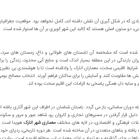
دی که در شکل گیری آن نقش داشته اند، کامل نخواهد بود. موقعیت جغرافیای
 غنی، دو ستون اصلی هستند که کالبد این شهر کویری بر آن ها استوار شده است.
قع شده است که مشخصه آن تابستان های طولانی و داغ، زمستان های سرد، 
ن بارندگی در این منطقه بسیار اندک است و منابع آبی محدود، زندگی را برا
شرایط اقلیمی سخت، معماران انارک را واداشته است تا با هوشمندی بی نظیری
 چالش ها مقاومت کنند و آسایش را برای ساکنان فراهم آورند. انتخاب مصالح بومی
 و سایه دار، همگی پاسخی به الزامات این اقلیم سخت بوده اند.
ه دوران ساسانی، باز می گردد. باستان شناسان در اطراف این شهر آثاری یافته ان
ه دلیل قرار گرفتن در مسیرهای تجاری و کاروان رو، شاهد عبور و مرور و سکون
ملات فرهنگی و اقتصادی، در لایه های مختلف
معماری شهر انارک
هویدا است. ا
ه یافته و بناهای متعددی در آن ساخته شده است. هر دوره تاریخی، ردپای خود ر
اها بر جای گذاشته و به تنوع و غنای معماری این منطقه افزوده است. روایت ه