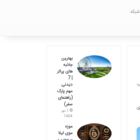
شبکه
بهترین
جاذبه
های پراتر
| 7
دیدنی
مهم پارک
(راهنمای
سفر)
ی
1 مهر
1404
موزه
موی لیلا
– عجیب